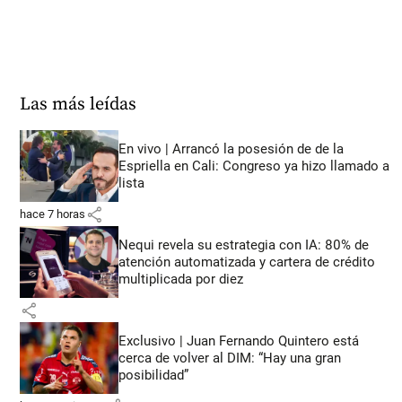
Las más leídas
En vivo | Arrancó la posesión de de la
Espriella en Cali: Congreso ya hizo llamado a
lista
share
hace 7 horas
Nequi revela su estrategia con IA: 80% de
atención automatizada y cartera de crédito
multiplicada por diez
share
Exclusivo | Juan Fernando Quintero está
cerca de volver al DIM: “Hay una gran
posibilidad”