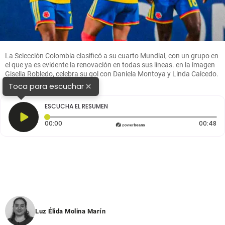
La Selección Colombia clasificó a su cuarto Mundial, con un grupo en
el que ya es evidente la renovación en todas sus líneas. en la imagen
Gisella Robledo, celebra su gol con Daniela Montoya y Linda Caicedo.
FOTO CORTESÍA FCF
×
Toca para escuchar
ESCUCHA EL RESUMEN
Tiempo transcurrido: 0 segundos
Du
00:00
00:48
Luz Élida Molina Marín