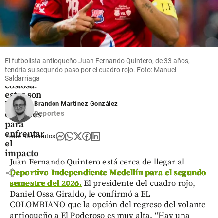
Economía
La
nómina
de las
El futbolista antioqueño Juan Fernando Quintero, de 33 años,
mipymes
tendría su segundo paso por el cuadro rojo. Foto: Manuel
será más
Saldarriaga
costosa:
estas son
las
Brandon Martínez González
opciones
Deportes
para
enfrentar
hace 48 minutos
el
impacto
Juan Fernando Quintero está cerca de llegar al
share
Deportivo Independiente Medellín para el segundo
semestre del 2026.
El presidente del cuadro rojo,
Daniel Ossa Giraldo, le confirmó a EL
COLOMBIANO que la opción del regreso del volante
antioqueño a El Poderoso es muy alta. “Hay una