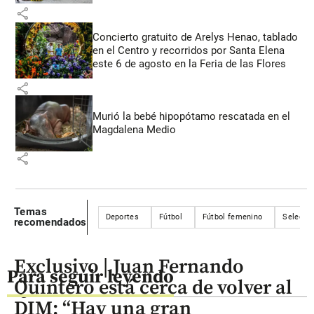
share
Concierto gratuito de Arelys Henao, tablado
en el Centro y recorridos por Santa Elena
este 6 de agosto en la Feria de las Flores
share
Murió la bebé hipopótamo rescatada en el
Magdalena Medio
share
Temas
Deportes
Fútbol
Fútbol femenino
Selecci
recomendados
Exclusivo | Juan Fernando
Para seguir leyendo
Quintero está cerca de volver al
DIM: “Hay una gran