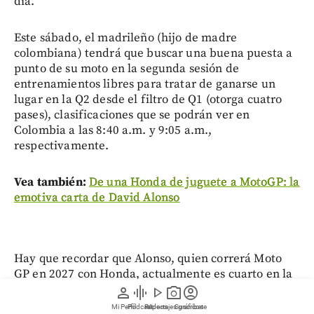
día.
Este sábado, el madrileño (hijo de madre
colombiana) tendrá que buscar una buena puesta a
punto de su moto en la segunda sesión de
entrenamientos libres para tratar de ganarse un
lugar en la Q2 desde el filtro de Q1 (otorga cuatro
pases), clasificaciones que se podrán ver en
Colombia a las 8:40 a.m. y 9:05 a.m.,
respectivamente.
Vea también:
De una Honda de juguete a MotoGP: la
emotiva carta de David Alonso
Hay que recordar que Alonso, quien correrá Moto
GP en 2027 con Honda, actualmente es cuarto en la
clasificación general de Moto2 que lidera Manuel
person
graphic_eq
play_arrow
photo_camera
account_circle
González con 195.5 puntos, mientras que Alonso
Mi Perfil
Pódcast
Reportajes gráficos
Videos
Suscríbete