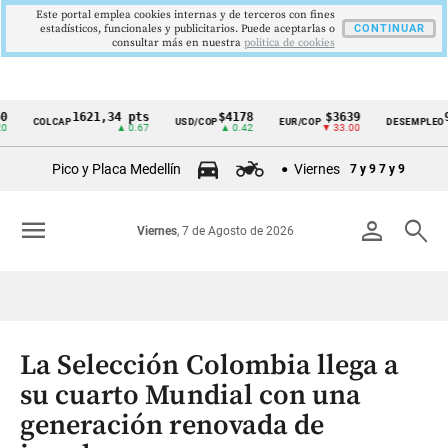
Este portal emplea cookies internas y de terceros con fines
estadísticos, funcionales y publicitarios. Puede aceptarlas o
CONTINUAR
consultar más en nuestra
politica de cookies
1621,34 pts
$4178
$3639
9,9 %
COLCAP
USD/COP
EUR/COP
DESEMPLEO
Cintillo
▲ 0.67
▲ 0.42
▼ 33.00
▼ 0.30
de
Pico y Placa Medellín
Viernes
7 y 9
7 y 9
indicadores
económicos
menu
person
search
Viernes
, 7 de Agosto de 2026
Colombia
La Selección Colombia llega a
su cuarto Mundial con una
generación renovada de