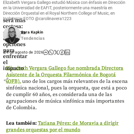
nómina
Elizabeth Vergara Gallego estudió Música con énfasis en Dirección
de las
en la Universidad de EAFIT, posteriormente una maestría en
Dirección Orquestal en el Royal Northern College of Music, en
mipymes
Inglaterra. FOTO
@carolinavera1223
será más
costosa:
estas son
Sara Kapkin
las
Tendencias
opciones
para
04 de agosto de 2026
enfrentar
el
Elizabeth Vergara Gallego fue nombrada Directora
impacto
Asistente de la Orquesta Filarmónica de Bogotá
share
(OFB),
uno de los cargos más relevantes de la escena
sinfónica nacional, pues la orquesta, que está a poco
de cumplir 60 años, es considerada una de las
agrupaciones de música sinfónica más importantes
de Colombia.
Lea también:
Tatiana Pérez: de Moravia a dirigir
grandes orquestas por el mundo