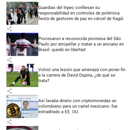
Guardias del Inpec confiesan su
responsabilidad en controles de polémica
fiesta de gestores de paz en cárcel de Itagüí
share
Procesaron a reconocida promesa del São
Paulo por atropellar y matar a un anciano en
Brasil: quedó en libertad
share
Volvió una lesión que amenaza con poner fin
a la carrera de David Ospina, ¿de qué se
trata?
share
Así lavaba dinero con criptomonedas
un
colombiano para un cartel mexicano: fue
extraditado a EE. UU.
share