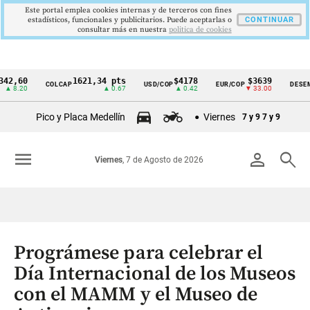
Este portal emplea cookies internas y de terceros con fines
estadísticos, funcionales y publicitarios. Puede aceptarlas o
CONTINUAR
consultar más en nuestra
politica de cookies
60
1621,34 pts
$4178
$3639
COLCAP
USD/COP
EUR/COP
DESEMPLEO
Cintillo
20
▲ 0.67
▲ 0.42
▼ 33.00
de
Pico y Placa Medellín
Viernes
7 y 9
7 y 9
indicadores
económicos
menu
person
search
Viernes
, 7 de Agosto de 2026
Colombia
Prográmese para celebrar el
Día Internacional de los Museos
con el MAMM y el Museo de