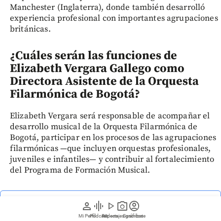
Manchester (Inglaterra), donde también desarrolló
experiencia profesional con importantes agrupaciones
británicas.
¿Cuáles serán las funciones de
Elizabeth Vergara Gallego como
Directora Asistente de la Orquesta
Filarmónica de Bogotá?
Elizabeth Vergara será responsable de acompañar el
desarrollo musical de la Orquesta Filarmónica de
Bogotá, participar en los procesos de las agrupaciones
filarmónicas —que incluyen orquestas profesionales,
juveniles e infantiles— y contribuir al fortalecimiento
del Programa de Formación Musical.
Siga las noticias de EL COLOMBIANO desde Google
person
graphic_eq
play_arrow
photo_camera
account_circle
News
Mi Perfil
Pódcast
Reportajes gráficos
Videos
Suscríbete