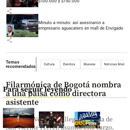
$100.000 y $150.000
share
Minuto a minuto: así asesinaron a
empresario aguacatero en mall de Envigado
share
Temas
Cultura
Eventos
Museos
Noticias Medellí
recomendados
Filarmónica de Bogotá nombra
Para seguir leyendo
a una paisa como directora
asistente
Elizabeth Vergara Gallego, oriunda de
San Vicente Ferrer, asumió este cargo,