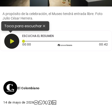
A propósito de la celebración, el Museo tendrá entrada libre. Foto
Julio César Herrera.
×
Toca para escuchar
ESCUCHA EL RESUMEN
Tiempo transcurrido: 0 segundos
Du
00:00
00:42
El Colombiano
14 de mayo de 2026