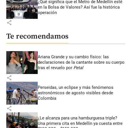
¿Qué significa que el Metro de Medellín esté
en la Bolsa de Valores? Así fue la histórica
operación
share
Te recomendamos
Ariana Grande y su cambio físico: las
declaraciones de la cantante sobre su cuerpo
tras el revuelo por
Petal
share
Perseidas, un eclipse y más fenómenos
astronómicos de agosto visibles desde
Colombia
share
¿Le alcanza para una hamburguesa triple?
Una primera cita en Medellín ya cuesta entre