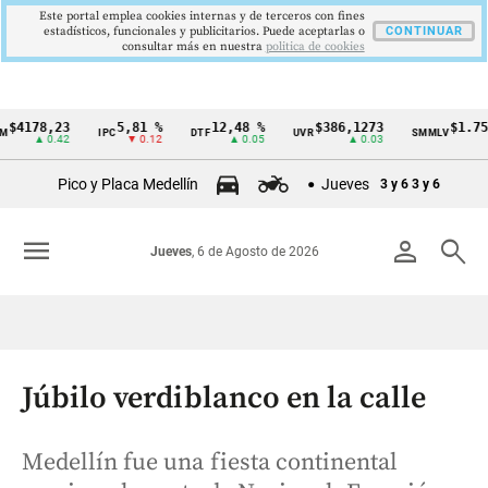
Este portal emplea cookies internas y de terceros con fines
estadísticos, funcionales y publicitarios. Puede aceptarlas o
CONTINUAR
consultar más en nuestra
politica de cookies
78,23
5,81 %
12,48 %
$386,1273
$1.750.90
IPC
DTF
UVR
SMMLV
Cintillo
▲ 0.42
▼ 0.12
▲ 0.05
▲ 0.03
de
Pico y Placa Medellín
Jueves
3 y 6
3 y 6
indicadores
económicos
menu
person
search
Jueves
, 6 de Agosto de 2026
Colombia
Júbilo verdiblanco en la calle
Medellín fue una fiesta continental