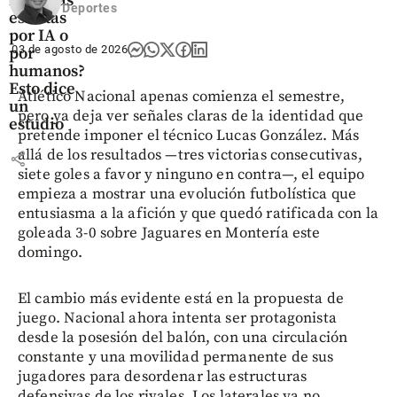
historias
Deportes
escritas
por IA o
03 de agosto de 2026
por
humanos?
Esto dice
Atlético Nacional apenas comienza el semestre,
un
pero ya deja ver señales claras de la identidad que
estudio
pretende imponer el técnico Lucas González. Más
allá de los resultados —tres victorias consecutivas,
share
siete goles a favor y ninguno en contra—, el equipo
empieza a mostrar una evolución futbolística que
entusiasma a la afición y que quedó ratificada con la
goleada 3-0 sobre Jaguares en Montería este
domingo.
El cambio más evidente está en la propuesta de
juego. Nacional ahora intenta ser protagonista
desde la posesión del balón, con una circulación
constante y una movilidad permanente de sus
jugadores para desordenar las estructuras
defensivas de los rivales. Los laterales ya no