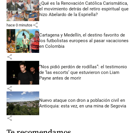
¿Qué es la Renovación Católica Carismática,
el movimiento detrás del retiro espiritual que
hizo Abelardo de la Espriella?
share
hace 0 minutos
Cartagena y Medellín, el destino favorito de
los futbolistas europeos al pasar vacaciones
en Colombia
share
“Nos pidió perdón de rodillas”: el testimonio
de ‘las escorts’ que estuvieron con Liam
Payne antes de morir
share
Nuevo ataque con dron a población civil en
Antioquia: esta vez, en una mina de Segovia
share
Te recomendamos