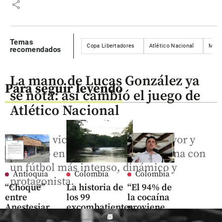
share
Temas
Copa Libertadores
Atlético Nacional
Mede
recomendados
La mano de Lucas González ya
Para seguir leyendo
se nota: así cambió el juego de
Atlético Nacional
Con tres victorias, siete goles a favor y
ninguno en contra, el verde ilusiona con
un fútbol más intenso, dinámico y
Antioquia
Colombia
Colombia
protagonista.
“Choque”
La historia de
“El 94% de
entre
los 99
la cocaína
Anestesiar
excombatientes
proviene
y Hospital
de la única
de