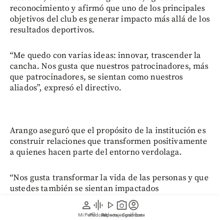
reconocimiento y afirmó que uno de los principales
objetivos del club es generar impacto más allá de los
resultados deportivos.
“Me quedo con varias ideas: innovar, trascender la
cancha. Nos gusta que nuestros patrocinadores, más
que patrocinadores, se sientan como nuestros
aliados”, expresó el directivo.
Arango aseguró que el propósito de la institución es
construir relaciones que transformen positivamente
a quienes hacen parte del entorno verdolaga.
“Nos gusta transformar la vida de las personas y que
ustedes también se sientan impactados
positivamente por nosotros. Creo que eso le da
person
graphic_eq
play_arrow
photo_camera
account_circle
sentido a todo lo que hacemos todos los días”.
Mi Perfil
Pódcast
Reportajes gráficos
Videos
Suscríbete