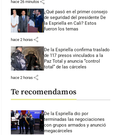
share
hace 26 minutos
¿Qué pasó en el primer consejo
de seguridad del presidente De
la Espriella en Cali? Estos
fueron los temas
share
hace 2 horas
De la Espriella confirma traslado
de 117 presos vinculados a la
Paz Total y anuncia “control
total” de las cárceles
share
hace 2 horas
Te recomendamos
De la Espriella dio por
terminadas las negociaciones
con grupos armados y anunció
megacárceles