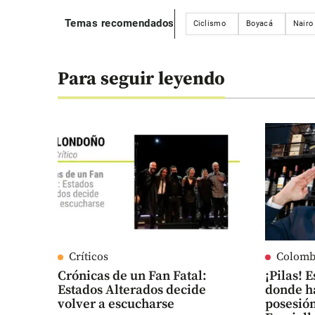
Temas recomendados
Ciclismo
Boyacá
Nairo
Para seguir leyendo
Críticos
Colomb
Crónicas de un Fan Fatal:
¡Pilas! 
Estados Alterados decide
donde ha
volver a escucharse
posesión