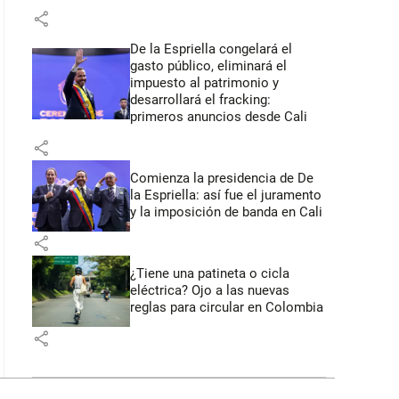
share
De la Espriella congelará el
gasto público, eliminará el
impuesto al patrimonio y
desarrollará el fracking:
primeros anuncios desde Cali
share
Comienza la presidencia de De
la Espriella: así fue el juramento
y la imposición de banda en Cali
share
¿Tiene una patineta o cicla
eléctrica? Ojo a las nuevas
reglas para circular en Colombia
share