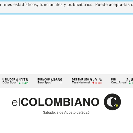
 fines estadísticos, funcionales y publicitarios. Puede aceptarlas
$4178
$3639
9,9 %
2,8 %
P
EUR/COP
DESEMPLEO
PIB
ot
Euro Spot
Tasa Nacional
Crec. Anual
▲ 0.42
—
▼ 0.30
▲ 0.10
Sábado
, 8 de Agosto de 2026