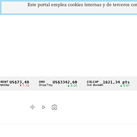
Este portal emplea cookies internas y de terceros con
$73,48
US$3342,60
1621,34 pts
ORO
COLCAP
USD/CO
Cintillo
Onza Troy
Índ. Bursátil
Dólar Sp
▼ 1.12
▲ 8.20
▲ 0.67
de
indicadores
graphic_eq
play_arrow
photo_camera
económicos
Colombia