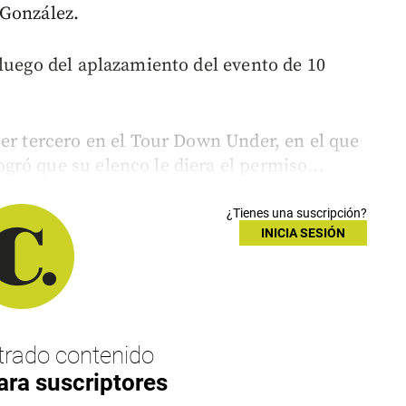
 González.
 luego del aplazamiento del evento de 10
ser tercero en el Tour Down Under, en el que
ró que su elenco le diera el permiso...
¿Tienes una suscripción?
INICIA SESIÓN
rado contenido
ara suscriptores