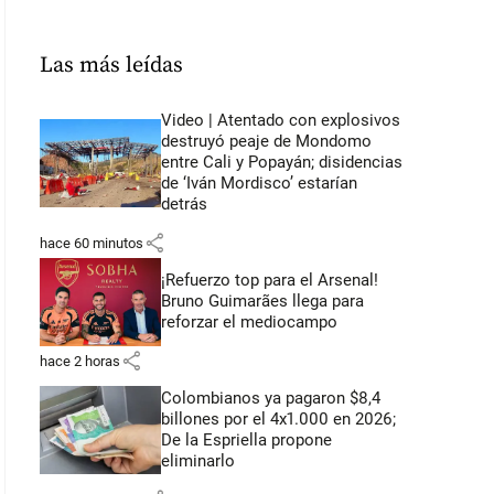
Las más leídas
Video | Atentado con explosivos
destruyó peaje de Mondomo
entre Cali y Popayán; disidencias
de ‘Iván Mordisco’ estarían
detrás
share
hace 60 minutos
¡Refuerzo top para el Arsenal!
Bruno Guimarães llega para
reforzar el mediocampo
share
hace 2 horas
Colombianos ya pagaron $8,4
billones por el 4x1.000 en 2026;
De la Espriella propone
eliminarlo