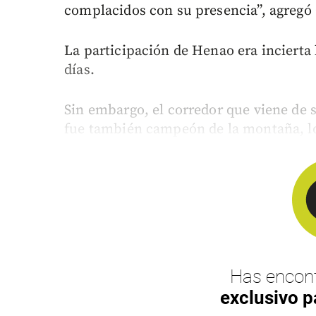
complacidos con su presencia”, agregó
La participación de Henao era incierta
días.
Sin embargo, el corredor que viene de 
fue también campeón de la montaña, log
Has encont
exclusivo p