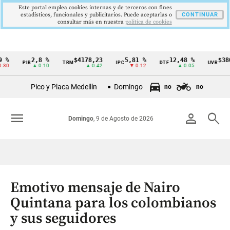
Este portal emplea cookies internas y de terceros con fines
estadísticos, funcionales y publicitarios. Puede aceptarlas o
CONTINUAR
consultar más en nuestra
politica de cookies
2,8 %
$4178,23
5,81 %
12,48 %
$386,127
PIB
TRM
IPC
DTF
UVR
Cintillo
▲ 0.10
▲ 0.42
▼ 0.12
▲ 0.05
▲ 0.
de
Pico y Placa Medellín
Domingo
no
no
indicadores
económicos
menu
person
search
Domingo
, 9 de Agosto de 2026
Colombia
Emotivo mensaje de Nairo
Quintana para los colombianos
y sus seguidores