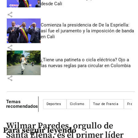
desde Cali
share
Comienza la presidencia de De la Espriella:
así fue el juramento y la imposición de banda
en Cali
share
¿Tiene una patineta o cicla eléctrica? Ojo a
las nuevas reglas para circular en Colombia
share
Temas
Deportes
Ciclismo
Tour de Francia
Franci
recomendados
Wilmar Paredes, orgullo de
Para seguir leyendo
Santa Elena, es el primer líder