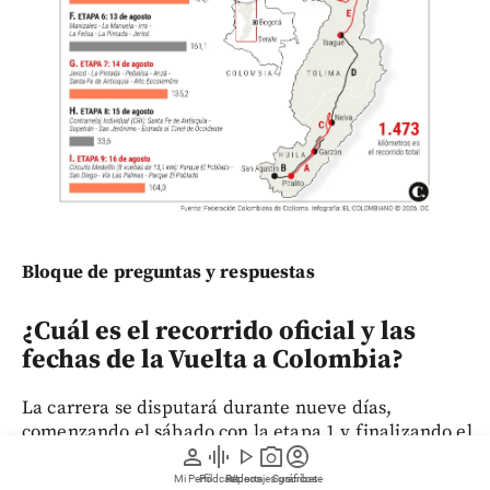
Bloque de preguntas y respuestas
¿Cuál es el recorrido oficial y las
fechas de la Vuelta a Colombia?
La carrera se disputará durante nueve días,
comenzando el sábado con la etapa 1 y finalizando el
person
graphic_eq
play_arrow
photo_camera
account_circle
16 de agosto en Medellín. En total, los ciclistas
recorrerán 1.473 kilómetros distribuidos a través de
Mi Perfil
Pódcast
Reportajes gráficos
Videos
Suscríbete