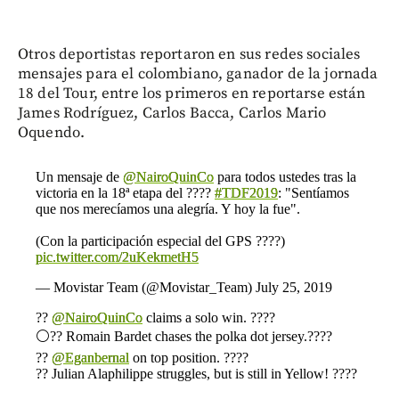
Otros deportistas reportaron en sus redes sociales
mensajes para el colombiano, ganador de la jornada
18 del Tour, entre los primeros en reportarse están
James Rodríguez, Carlos Bacca, Carlos Mario
Oquendo.
Un mensaje de
@NairoQuinCo
para todos ustedes tras la
victoria en la 18ª etapa del ????
#TDF2019
: "Sentíamos
que nos merecíamos una alegría. Y hoy la fue".
(Con la participación especial del GPS ????️)
pic.twitter.com/2uKekmetH5
— Movistar Team (@Movistar_Team)
July 25, 2019
??
@NairoQuinCo
claims a solo win. ????
⚪?? Romain Bardet chases the polka dot jersey.????
??
@Eganbernal
on top position. ????
?? Julian Alaphilippe struggles, but is still in Yellow! ????