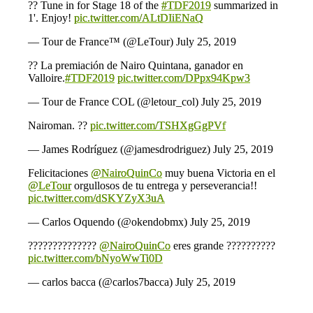
?? Tune in for Stage 18 of the
#TDF2019
summarized in
1'. Enjoy!
pic.twitter.com/ALtDIiENaQ
— Tour de France™ (@LeTour)
July 25, 2019
?? La premiación de Nairo Quintana, ganador en
Valloire.
#TDF2019
pic.twitter.com/DPpx94Kpw3
— Tour de France COL (@letour_col)
July 25, 2019
Nairoman. ??
pic.twitter.com/TSHXgGgPVf
— James Rodríguez (@jamesdrodriguez)
July 25, 2019
Felicitaciones
@NairoQuinCo
muy buena Victoria en el
@LeTour
orgullosos de tu entrega y perseverancia!!
pic.twitter.com/dSKYZyX3uA
— Carlos Oquendo (@okendobmx)
July 25, 2019
??????????????
@NairoQuinCo
eres grande ??????????
pic.twitter.com/bNyoWwTi0D
— carlos bacca (@carlos7bacca)
July 25, 2019