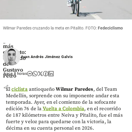
Columnistas
Wilmar Paredes cruzando la meta en Pitalito. FOTO:
Fedeciclismo
El
gobierno
más
corrupto:
Juan Andrés Jiménez Galvis
el legado
de
Gustavo
hace 8 horas
Petro
share
El
ciclista
antioqueño
Wilmar Paredes
, del Team
Medellín, sorprende con su imponente andar esta
temporada. Ayer, en el comienzo de la sofocante
edición 76 de la
Vuelta a Colombia
, en el recorrido
de 187 kilómetros entre Neiva y Pitalito, fue el más
fuerte y veloz para quedarse con la victoria, la
décima en su cuenta personal en 2026.