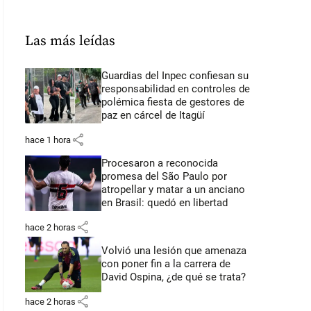
Las más leídas
Guardias del Inpec confiesan su
responsabilidad en controles de
polémica fiesta de gestores de
paz en cárcel de Itagüí
share
hace 1 hora
Procesaron a reconocida
promesa del São Paulo por
atropellar y matar a un anciano
en Brasil: quedó en libertad
share
hace 2 horas
Volvió una lesión que amenaza
con poner fin a la carrera de
David Ospina, ¿de qué se trata?
share
hace 2 horas