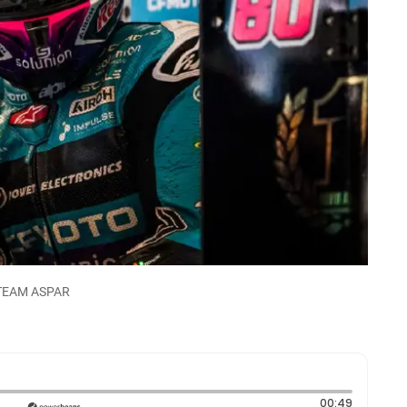
X-TEAM ASPAR
Duración
00:49