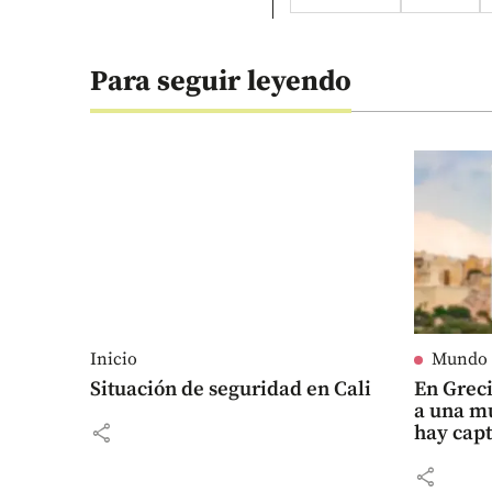
Para seguir leyendo
Inicio
Mundo
Situación de seguridad en Cali
En Grec
a una m
share
hay cap
share