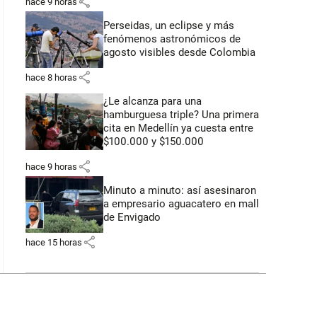
share
hace 9 horas
Perseidas, un eclipse y más
fenómenos astronómicos de
agosto visibles desde Colombia
share
hace 8 horas
¿Le alcanza para una
hamburguesa triple? Una primera
cita en Medellín ya cuesta entre
$100.000 y $150.000
share
hace 9 horas
Minuto a minuto: así asesinaron
a empresario aguacatero en mall
de Envigado
share
hace 15 horas