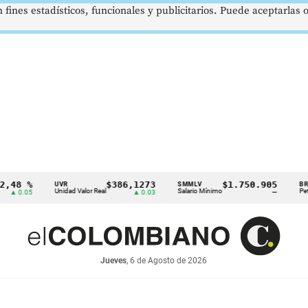
 fines estadísticos, funcionales y publicitarios. Puede aceptarlas
$386,1273
$1.750.905
US$
UVR
SMMLV
BRENT
Unidad Valor Real
Salario Mínimo
Petróleo
▲ 0.03
—
Jueves
, 6 de Agosto de 2026