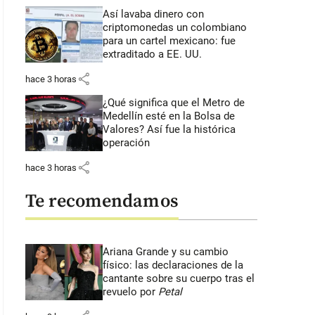
Así lavaba dinero con
criptomonedas
un colombiano
para un cartel mexicano: fue
extraditado a EE. UU.
share
hace 3 horas
¿Qué significa que el Metro de
Medellín esté en la Bolsa de
Valores? Así fue la histórica
operación
share
hace 3 horas
Te recomendamos
Ariana Grande y su cambio
físico: las declaraciones de la
cantante sobre su cuerpo tras el
revuelo por
Petal