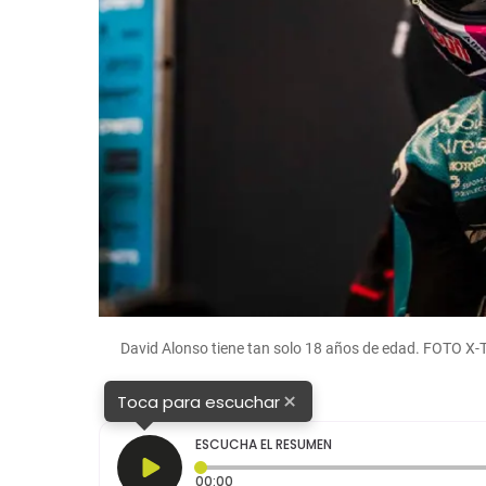
David Alonso tiene tan solo 18 años de edad. FOTO 
×
Toca para escuchar
ESCUCHA EL RESUMEN
Tiempo transcurrido: 0 segundos
00:00