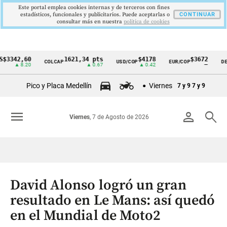
Este portal emplea cookies internas y de terceros con fines
estadísticos, funcionales y publicitarios. Puede aceptarlas o
CONTINUAR
consultar más en nuestra
politica de cookies
2,60
1621,34 pts
$4178
$3672
COLCAP
USD/COP
EUR/COP
DESEMP
Cintillo
▲ 8.20
▲ 0.67
▲ 0.42
—
de
Pico y Placa Medellín
Viernes
7 y 9
7 y 9
indicadores
económicos
menu
person
search
Viernes
, 7 de Agosto de 2026
Colombia
David Alonso logró un gran
resultado en Le Mans: así quedó
en el Mundial de Moto2