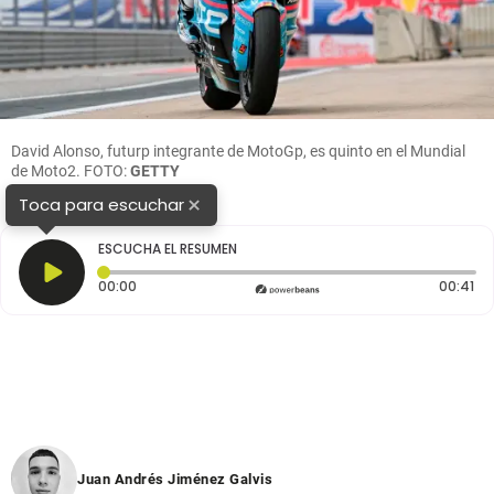
David Alonso, futurp integrante de MotoGp, es quinto en el Mundial
de Moto2. FOTO:
GETTY
×
Toca para escuchar
ESCUCHA EL RESUMEN
Tiempo transcurrido: 0 segundos
Du
00:00
00:41
Juan Andrés Jiménez Galvis