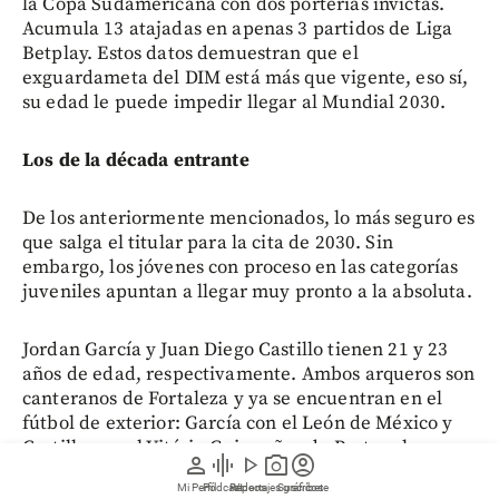
la Copa Sudamericana con dos porterías invictas.
Acumula 13 atajadas en apenas 3 partidos de Liga
Betplay. Estos datos demuestran que el
exguardameta del DIM está más que vigente, eso sí,
su edad le puede impedir llegar al Mundial 2030.
Los de la década entrante
De los anteriormente mencionados, lo más seguro es
que salga el titular para la cita de 2030. Sin
embargo, los jóvenes con proceso en las categorías
juveniles apuntan a llegar muy pronto a la absoluta.
Jordan García y Juan Diego Castillo tienen 21 y 23
años de edad, respectivamente. Ambos arqueros son
canteranos de Fortaleza y ya se encuentran en el
fútbol de exterior: García con el León de México y
Castillo con el Vitória Guimarães de Portugal.
person
graphic_eq
play_arrow
photo_camera
account_circle
Mi Perfil
Pódcast
Reportajes gráficos
Videos
Suscríbete