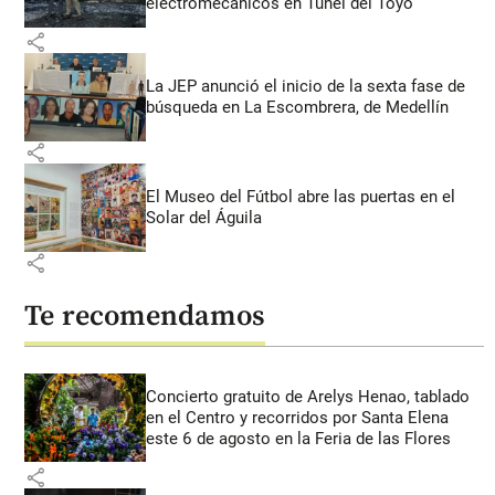
electromecánicos en Túnel del Toyo
share
La JEP anunció el inicio de la sexta fase de
búsqueda en La Escombrera, de Medellín
share
El Museo del Fútbol abre las puertas en el
Solar del Águila
share
Te recomendamos
Concierto gratuito de Arelys Henao, tablado
en el Centro y recorridos por Santa Elena
este 6 de agosto en la Feria de las Flores
share