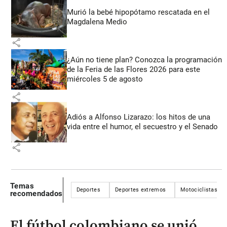
Murió la bebé hipopótamo rescatada en el
Magdalena Medio
share
¿Aún no tiene plan? Conozca la programación
de la Feria de las Flores 2026 para este
miércoles 5 de agosto
share
Adiós a Alfonso Lizarazo: los hitos de una
vida entre el humor, el secuestro y el Senado
share
Temas
Deportes
Deportes extremos
Motociclistas
recomendados
El fútbol colombiano se unió