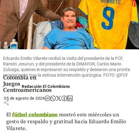
Deportes
Gustavo Sánchez
brilla con un oro
Eduardo Emilio Vilarete recibió la visita del presidente de la FCF,
Ramón Jesurun, y del presidente de la DIMAYOR, Carlos Mario
para la natación
Zuluaga, quienes le expresaron su respaldo y desearon una pronta
artística de
recuperación tras la exitosa intervención quirúrgica. FOTO: @FCF
Colombia en
Juegos
Redacción El Colombiano
Centroamericanos
05 de agosto de 2026
share
El
fútbol colombiano
mostró este miércoles un
gesto de respaldo y gratitud hacia Eduardo Emilio
Vilarete.