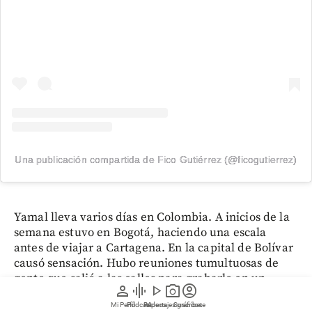
Una publicación compartida de Fico Gutiérrez (@ficogutierrez)
Yamal lleva varios días en Colombia. A inicios de la
semana estuvo en Bogotá, haciendo una escala
antes de viajar a Cartagena. En la capital de Bolívar
causó sensación. Hubo reuniones tumultuosas de
gente que salió a las calles para grabarlo en un
person
graphic_eq
play_arrow
photo_camera
account_circle
video e intentar tomarse una foto. También hubo
Mi Perfil
Pódcast
Reportajes gráficos
Videos
Suscríbete
gente que se acercó a un muelle para verlo. Alguien