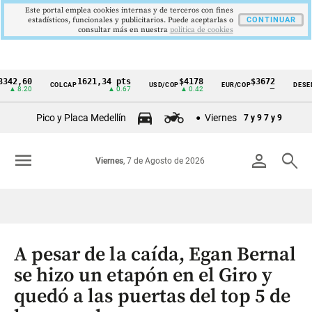
Este portal emplea cookies internas y de terceros con fines
estadísticos, funcionales y publicitarios. Puede aceptarlas o
CONTINUAR
consultar más en nuestra
politica de cookies
,60
1621,34 pts
$4178
$3672
COLCAP
USD/COP
EUR/COP
DESEMPLEO
Cintillo
.20
▲ 0.67
▲ 0.42
—
de
Pico y Placa Medellín
Viernes
7 y 9
7 y 9
indicadores
económicos
menu
person
search
Viernes
, 7 de Agosto de 2026
Colombia
A pesar de la caída, Egan Bernal
se hizo un etapón en el Giro y
quedó a las puertas del top 5 de