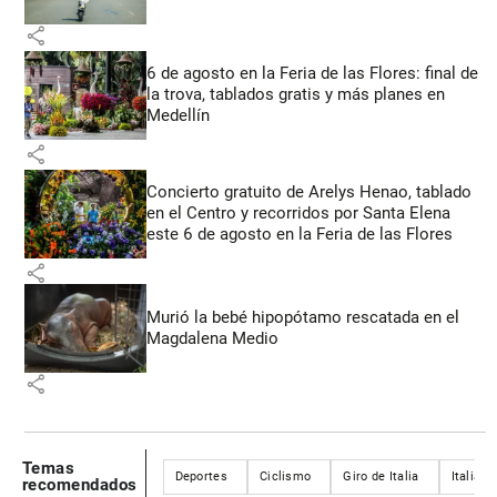
share
6 de agosto en la Feria de las Flores: final de
la trova, tablados gratis y más planes en
Medellín
share
Concierto gratuito de Arelys Henao, tablado
en el Centro y recorridos por Santa Elena
este 6 de agosto en la Feria de las Flores
share
Murió la bebé hipopótamo rescatada en el
Magdalena Medio
share
Temas
Deportes
Ciclismo
Giro de Italia
Italia
recomendados