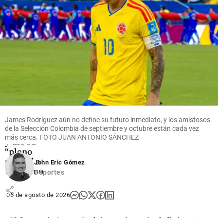
share
share
Fútbol
La FIFA
intenta
superar
su crisis
James Rodríguez aún no define su futuro inmediato, y los amistosos
con
de la Selección Colombia de septiembre y octubre están cada vez
disculpas
más cerca. FOTO JUAN ANTONIO SÁNCHEZ
y dio su
“pleno
apoyo” a
John Eric Gómez
Infantino
Deportes
share
06 de agosto de 2026