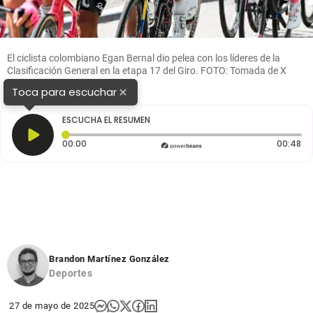
El ciclista colombiano Egan Bernal dio pelea con los líderes de la
Clasificación General en la etapa 17 del Giro. FOTO: Tomada de X
@INEOSGrenadiers
×
Toca para escuchar
ESCUCHA EL RESUMEN
Tiempo transcurrido: 0 segundos
Du
00:00
00:48
Brandon Martínez González
Deportes
27 de mayo de 2025