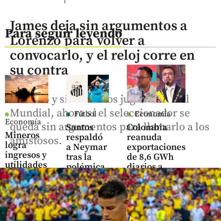
James deja sin argumentos a
Para seguir leyendo
Lorenzo para volver a
convocarlo, y el reloj corre en
su contra
Sin club y sin minutos jugados tras el
Mundial, ahora sí el seleccionador se
Fútbol
Economía
Economía
queda sin argumentos para llamarlo a los
Santos
Colombia
Mineros
respaldó
reanuda
amistosos.
logra
a Neymar
exportaciones
ingresos y
tras la
de 8,6 GWh
utilidades
polémica
diarios a
récord en
en la
Ecuador;
el primer
Copa de
Palma
semestre
Brasil
desmiente
de 2026
gestiones de
share
Noboa