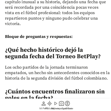
capítulo inusual a su historia, dejando una fecha que
será recordada por una coincidencia pocas veces
vista en el fútbol profesional: todos los equipos
repartieron puntos y ninguno pudo celebrar una
victoria.
Bloque de preguntas y respuestas:
¿Qué hecho histórico dejó la
segunda fecha del Torneo BetPlay?
Los ocho partidos de la jornada terminaron
empatados, un hecho sin antecedentes conocidos en la
historia de la segunda división del fútbol colombiano.
¿Cuántos encuentros finalizaron sin
goles en la fecha?
person
graphic_eq
play_arrow
photo_camera
account_circle
Cuatro partidos terminaron 0-0: Unión Magdalena vs.
Mi Perfil
Pódcast
Reportajes gráficos
Videos
Suscríbete