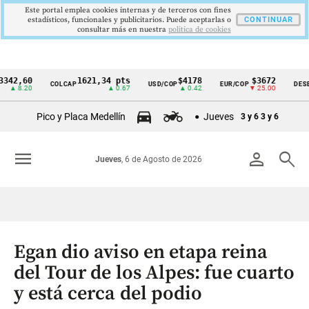
Este portal emplea cookies internas y de terceros con fines
estadísticos, funcionales y publicitarios. Puede aceptarlas o
CONTINUAR
consultar más en nuestra
politica de cookies
60
1621,34 pts
$4178
$3672
COLCAP
USD/COP
EUR/COP
DESEMPLE
Cintillo
.20
▲ 0.67
▲ 0.42
▼ 25.00
de
Pico y Placa Medellín
Jueves
3 y 6
3 y 6
indicadores
económicos
menu
person
search
Jueves
, 6 de Agosto de 2026
Colombia
Egan dio aviso en etapa reina
del Tour de los Alpes: fue cuarto
y está cerca del podio