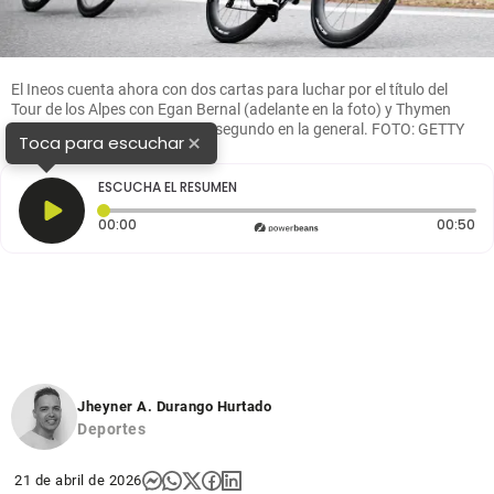
El Ineos cuenta ahora con dos cartas para luchar por el título del
Tour de los Alpes con Egan Bernal (adelante en la foto) y Thymen
Arensman (naranja), quien es segundo en la general. FOTO: GETTY
×
Toca para escuchar
ESCUCHA EL RESUMEN
Tiempo transcurrido: 0 segundos
Du
00:00
00:50
Jheyner A. Durango Hurtado
Deportes
21 de abril de 2026