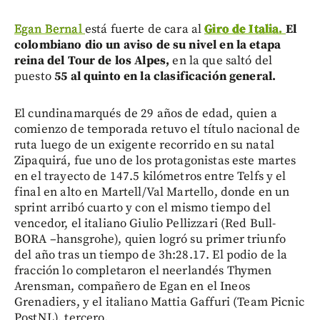
Egan Bernal
está fuerte de cara al
Giro de Italia.
El
colombiano dio un aviso de su nivel en la etapa
reina del Tour de los Alpes,
en la que saltó del
puesto
55 al quinto en la clasificación general.
El cundinamarqués de 29 años de edad, quien a
comienzo de temporada retuvo el título nacional de
ruta luego de un exigente recorrido en su natal
Zipaquirá, fue uno de los protagonistas este martes
en el trayecto de 147.5 kilómetros entre Telfs y el
final en alto en Martell/Val Martello, donde en un
sprint arribó cuarto y con el mismo tiempo del
vencedor, el italiano Giulio Pellizzari (Red Bull-
BORA –hansgrohe), quien logró su primer triunfo
del año tras un tiempo de 3h:28.17. El podio de la
fracción lo completaron el neerlandés Thymen
Arensman, compañero de Egan en el Ineos
Grenadiers, y el italiano Mattia Gaffuri (Team Picnic
PostNL), tercero.