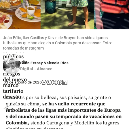
Economía
João Félix, Iker Casillas y Kevin de Bruyne han sido algunos
Empresas
futbolistas que han elegido a Colombia para descansar. Foto:
de
tomadas de Instagram
servicios
públicos
alertan de
Brian Ferney Valencia Ríos
cinco
Digital - Alcance
riesgos
del nuevo
03 de agosto de 2026
marco
tarifario
de aseo
Atraídos por su belleza, sus paisajes, su gente o
quizás su clima,
se ha vuelto recurrente que
share
futbolistas de las ligas más importantes de Europa
y del mundo pasen su temporada de vacaciones en
Colombia,
siendo Cartagena y Medellín los lugares