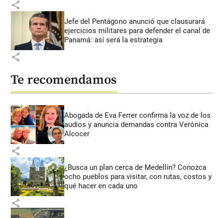
share
Jefe del Pentágono anunció que clausurará
ejercicios militares para defender el canal de
Panamá: así será la estrategia
share
Te recomendamos
Abogada de Eva Ferrer confirma la voz de los
audios y anuncia demandas contra Verónica
Alcocer
share
¿Busca un plan cerca de Medellín? Conozca
ocho pueblos para visitar, con rutas, costos y
qué hacer en cada uno
share