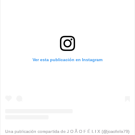
Ver esta publicación en Instagram
Una publicación compartida de J O Ã O F É L I X (@joaofelix79)