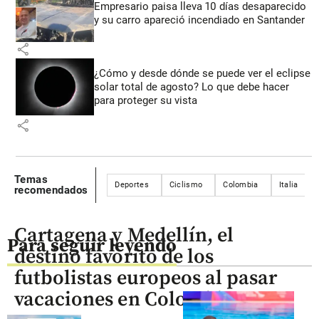
Empresario paisa lleva 10 días desaparecido
y su carro apareció incendiado en Santander
share
¿Cómo y desde dónde se puede ver el eclipse
solar total de agosto? Lo que debe hacer
para proteger su vista
share
Temas
Deportes
Ciclismo
Colombia
Italia
recomendados
Cartagena y Medellín, el
Para seguir leyendo
destino favorito de los
futbolistas europeos al pasar
vacaciones en Colombia