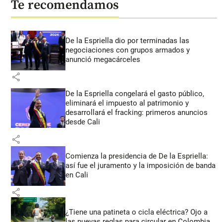
Te recomendamos
De la Espriella dio por terminadas las
negociaciones con grupos armados y
anunció megacárceles
share
De la Espriella congelará el gasto público,
eliminará el impuesto al patrimonio y
desarrollará el fracking: primeros anuncios
desde Cali
share
Comienza la presidencia de De la Espriella:
así fue el juramento y la imposición de banda
en Cali
share
¿Tiene una patineta o cicla eléctrica? Ojo a
las nuevas reglas para circular en Colombia