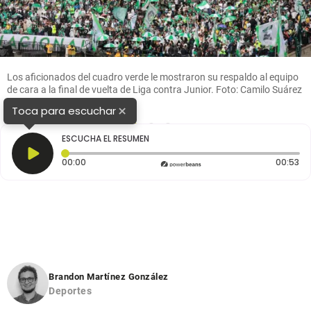
Los aficionados del cuadro verde le mostraron su respaldo al equipo
de cara a la final de vuelta de Liga contra Junior. Foto: Camilo Suárez
×
Toca para escuchar
1
2
3
ESCUCHA EL RESUMEN
Tiempo transcurrido: 0 segundos
Du
00:00
00:53
Brandon Martínez González
Deportes