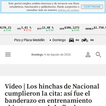
Este portal emplea cookies internas y de terceros con fines
estadísticos, funcionales y publicitarios. Puede aceptarlas o
CONTINUAR
consultar más en nuestra
politica de cookies
23
5,81 %
12,48 %
$386,1273
$1.750.905
IPC
DTF
UVR
SMMLV
Cintillo
42
▼ 0.12
▲ 0.05
▲ 0.03
—
de
Pico y Placa Medellín
Domingo
no
no
indicadores
económicos
menu
person
search
Domingo
, 9 de Agosto de 2026
Colombia
Video | Los hinchas de Nacional
cumplieron la cita: así fue el
banderazo en entrenamiento