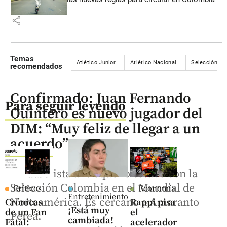
share
Temas
Atlético Junior
Atlético Nacional
Selección Co
recomendados
Confirmado: Juan Fernando
Para seguir leyendo
Quintero es nuevo jugador del
DIM: “Muy feliz de llegar a un
acuerdo”
El futbolista antioqueño estuvo con la
Selección Colombia en el Mundial de
Críticos
Economía
Entretenimiento
Norteamérica. Es cercano a Amaranto
Crónicas
Rappi pisa
¡Está muy
de un Fan
el
Perea.
cambiada!
Fatal:
acelerador