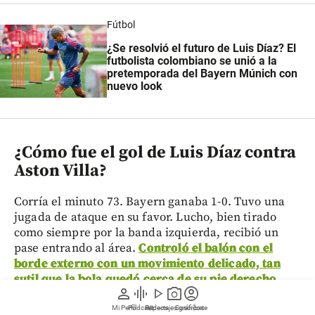
Fútbol
¿Se resolvió el futuro de Luis Díaz? El
futbolista colombiano se unió a la
pretemporada del Bayern Múnich con
nuevo look
¿Cómo fue el gol de Luis Díaz contra
Aston Villa?
Corría el minuto 73. Bayern ganaba 1-0. Tuvo una
jugada de ataque en su favor. Lucho, bien tirado
como siempre por la banda izquierda, recibió un
pase entrando al área.
Controló el balón con el
borde externo con un movimiento delicado, tan
sutil que la bola quedó cerca de su pie derecho
person
graphic_eq
play_arrow
photo_camera
account_circle
para, después de hacer un par de amagues, patear
al segundo palo del arquero, a lo Lopes Cabral
Mi Perfil
Pódcast
Reportajes gráficos
Videos
Suscríbete