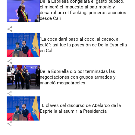
De la Espriella congelará el gasto público,
eliminará el impuesto al patrimonio y
desarrollará el fracking: primeros anuncios
desde Cali
share
“La coca dará paso al coco, al cacao, al
café”: así fue la posesión de De la Espriella
en Cali
share
De la Espriella dio por terminadas las
negociaciones con grupos armados y
anunció megacárceles
share
10 claves del discurso de Abelardo de la
Espriella al asumir la Presidencia
share