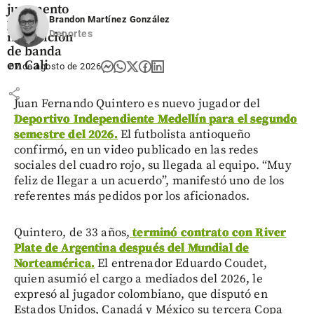
juramento
Brandon Martínez González
y la
Deportes
imposición
de banda
en Cali
07 de agosto de 2026
share
Juan Fernando Quintero es nuevo jugador del
Deportivo Independiente Medellín para el segundo
semestre del 2026.
El futbolista antioqueño
confirmó, en un video publicado en las redes
sociales del cuadro rojo, su llegada al equipo. “Muy
feliz de llegar a un acuerdo”, manifestó uno de los
referentes más pedidos por los aficionados.
Quintero, de 33 años,
terminó contrato con River
Plate de Argentina después del Mundial de
Norteamérica.
El entrenador Eduardo Coudet,
quien asumió el cargo a mediados del 2026, le
expresó al jugador colombiano, que disputó en
Estados Unidos, Canadá y México su tercera Copa