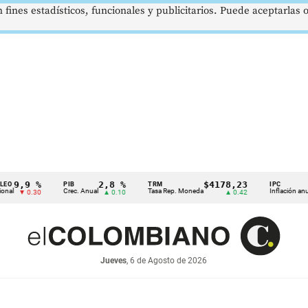
 fines estadísticos, funcionales y publicitarios. Puede aceptarlas
9 %
2,8 %
$4178,23
5,81
PIB
TRM
IPC
Crec. Anual
Tasa Rep. Moneda
Inflación anual
0.30
▲ 0.10
▲ 0.42
▼ 0
Jueves
, 6 de Agosto de 2026