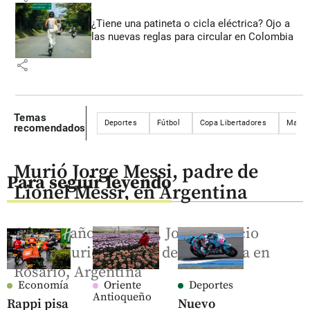
¿Tiene una patineta o cicla eléctrica? Ojo a
las nuevas reglas para circular en Colombia
share
Temas
Deportes
Fútbol
Copa Libertadores
Maniz
recomendados
Murió Jorge Messi, padre de
Para seguir leyendo
Lionel Messi, en Argentina
A los 68 años de edad, Jorge Horacio
Messi murió rodeado de su familia en
Rosario, Argentina
Economía
Oriente
Deportes
Antioqueño
Rappi pisa
Nuevo