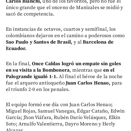
Carlos Bianchi,
uno de los favoritos, pero no fue el
único grande que el onceno de Manizales se midió y
sacó de competencia.
En instancias de octavos, cuartos y semifinal, los
colombianos dejaron en el camino a poderosos como
Sao Paulo y Santos de Brasil,
y al
Barcelona de
Ecuador.
En la final,
Once Caldas logró un empate sin goles
en su visita a la Bombonera
, mientras que
en el
Palogrande igualó 1-1.
Al final el héroe de la noche
fue el arquero antioqueño
Juan Carlos Henao,
para
el triunfo 2-0 en los penales.
El equipo formó ese día con Juan Carlos Henao;
Miguel Rojas, Samuel Vanegas, Édgar Cataño, Edwin
García; Jhon Viáfara, Rubén Darío Velásquez, Elkin
Soto; Arnulfo Valentierra, Dayro Moreno y Herly
Alcazar.