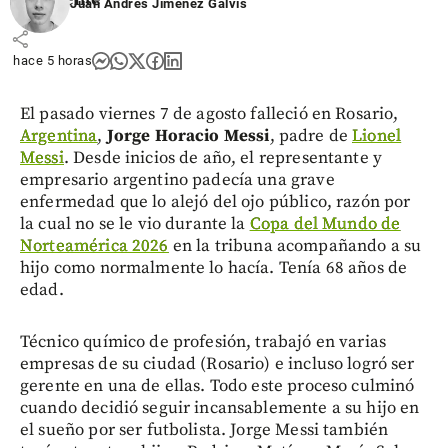
Juan Andrés Jiménez Galvis
share
hace 5 horas
El pasado viernes 7 de agosto falleció en Rosario,
Argentina
,
Jorge Horacio Messi
, padre de
Lionel
Messi
. Desde inicios de año, el representante y
empresario argentino padecía una grave
enfermedad que lo alejó del ojo público, razón por
la cual no se le vio durante la
Copa del Mundo de
Norteamérica 2026
en la tribuna acompañando a su
hijo como normalmente lo hacía. Tenía 68 años de
edad.
Técnico químico de profesión, trabajó en varias
empresas de su ciudad (Rosario) e incluso logró ser
gerente en una de ellas. Todo este proceso culminó
cuando decidió seguir incansablemente a su hijo en
el sueño por ser futbolista. Jorge Messi también