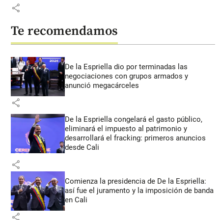
share
Te recomendamos
De la Espriella dio por terminadas las
negociaciones con grupos armados y
anunció megacárceles
share
De la Espriella congelará el gasto público,
eliminará el impuesto al patrimonio y
desarrollará el fracking: primeros anuncios
desde Cali
share
Comienza la presidencia de De la Espriella:
así fue el juramento y la imposición de banda
en Cali
share