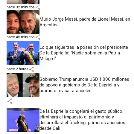
share
hace 32 minutos
Murió Jorge Messi, padre de Lionel Messi, en
Argentina
share
hace 45 minutos
Lo que sigue tras la posesión del presidente
De la Espriella: “Nadie sobra en la Patria
Milagro”
share
hace 2 horas
Gobierno Trump anuncia USD 1.000 millones
de apoyo a gobierno de De la Espriella y
promete revisar aranceles
share
De la Espriella congelará el gasto público,
eliminará el impuesto al patrimonio y
desarrollará el fracking: primeros anuncios
desde Cali