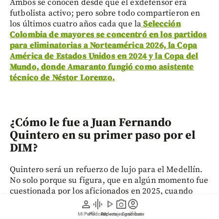
Ambos se conocen desde que el exdefensor era
futbolista activo; pero sobre todo compartieron en
los últimos cuatro años cada que la
Selección
Colombia de mayores se concentró en los partidos
para eliminatorias a Norteamérica 2026, la Copa
América de Estados Unidos en 2024 y la Copa del
Mundo, donde Amaranto fungió como asistente
técnico de Néstor Lorenzo.
¿Cómo le fue a Juan Fernando
Quintero en su primer paso por el
DIM?
Quintero será un refuerzo de lujo para el Medellín.
No solo porque su figura, que en algún momento fue
cuestionada por los aficionados en 2025, cuando
decidió firmar con América de Cali en lugar de
person
graphic_eq
play_arrow
photo_camera
account_circle
volver al club del que su abuelo lo volvió hincha
Mi Perfil
Pódcast
Reportajes gráficos
Videos
Suscríbete