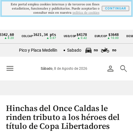
Este portal emplea cookies internas y de terceros con fines
estadísticos, funcionales y publicitarios. Puede aceptarlas o
CONTINUAR
consultar más en nuestra
politica de cookies
60
1621,34 pts
$4178
$3648
COLCAP
USD/COP
EUR/COP
DESEMPLEO
Cintillo
20
▲ 0.67
▲ 0.42
▲ 10.00
de
Pico y Placa Medellín
Sabado
no
no
indicadores
económicos
menu
person
search
Sábado
, 8 de Agosto de 2026
Colombia
Hinchas del Once Caldas le
rinden tributo a los héroes del
título de Copa Libertadores