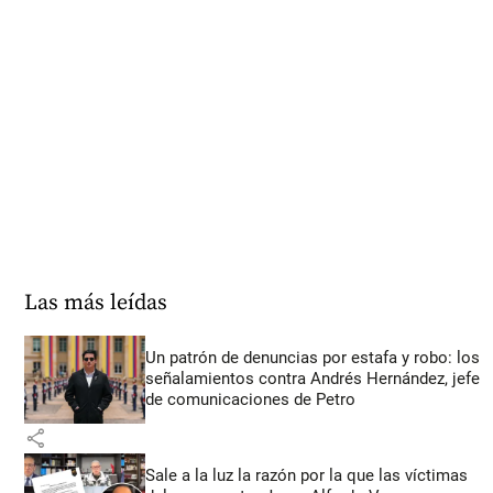
Las más leídas
Un patrón de denuncias por estafa y robo: los
señalamientos contra Andrés Hernández, jefe
de comunicaciones de Petro
share
Sale a la luz la razón por la que las víctimas