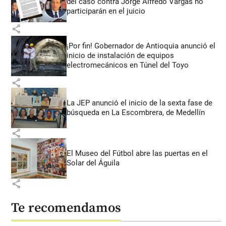
del caso contra Jorge Alfredo Vargas no
participarán en el juicio
share
¡Por fin! Gobernador de Antioquia anunció el
inicio de instalación de equipos
electromecánicos en Túnel del Toyo
share
La JEP anunció el inicio de la sexta fase de
búsqueda en La Escombrera, de Medellín
share
El Museo del Fútbol abre las puertas en el
Solar del Águila
share
Te recomendamos