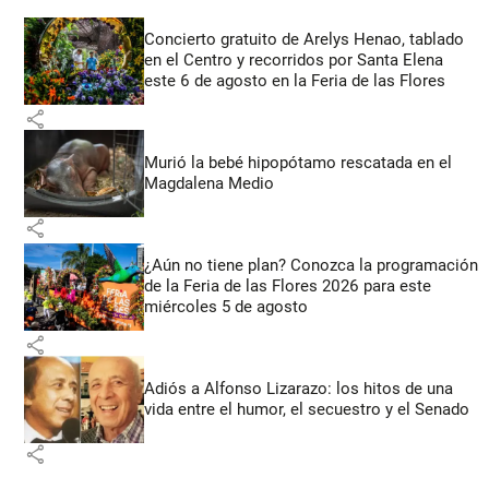
Concierto gratuito de Arelys Henao, tablado
en el Centro y recorridos por Santa Elena
este 6 de agosto en la Feria de las Flores
share
Murió la bebé hipopótamo rescatada en el
Magdalena Medio
share
¿Aún no tiene plan? Conozca la programación
de la Feria de las Flores 2026 para este
miércoles 5 de agosto
share
Adiós a Alfonso Lizarazo: los hitos de una
vida entre el humor, el secuestro y el Senado
share