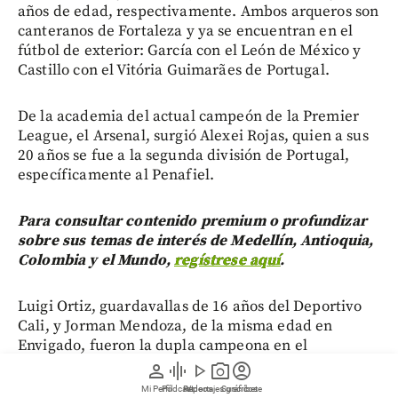
años de edad, respectivamente. Ambos arqueros son
canteranos de Fortaleza y ya se encuentran en el
fútbol de exterior: García con el León de México y
Castillo con el Vitória Guimarães de Portugal.
De la academia del actual campeón de la Premier
League, el Arsenal, surgió Alexei Rojas, quien a sus
20 años se fue a la segunda división de Portugal,
específicamente al Penafiel.
Para consultar contenido premium o profundizar
sobre sus temas de interés de Medellín, Antioquia,
Colombia y el Mundo,
regístrese aquí
.
Luigi Ortiz, guardavallas de 16 años del Deportivo
Cali, y Jorman Mendoza, de la misma edad en
Envigado, fueron la dupla campeona en el
Sudamericano Sub-17 de este año en Paraguay. “Son
person
graphic_eq
play_arrow
photo_camera
account_circle
buenísimos”, afirmó Hernández.
Mi Perfil
Pódcast
Reportajes gráficos
Videos
Suscríbete