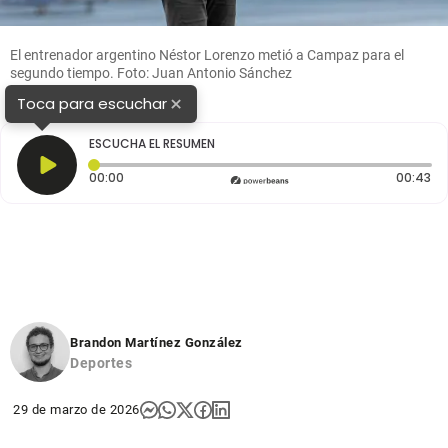
El entrenador argentino Néstor Lorenzo metió a Campaz para el
segundo tiempo. Foto: Juan Antonio Sánchez
×
Toca para escuchar
ESCUCHA EL RESUMEN
Tiempo transcurrido: 0 segundos
Du
00:00
00:43
Brandon Martínez González
Deportes
29 de marzo de 2026