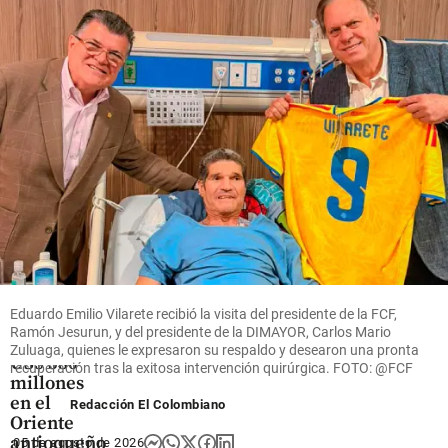
políticos
que no lo
share
multara
share
share
Oriente
Antioqueño
Flores que
cruzan el
cielo: así
es el
Eduardo Emilio Vilarete recibió la visita del presidente de la FCF,
negocio
Ramón Jesurun, y del presidente de la DIMAYOR, Carlos Mario
que mueve
Zuluaga, quienes le expresaron su respaldo y desearon una pronta
US$ 380
recuperación tras la exitosa intervención quirúrgica. FOTO: @FCF
millones
en el
Redacción El Colombiano
Oriente
antioqueño
05 de agosto de 2026