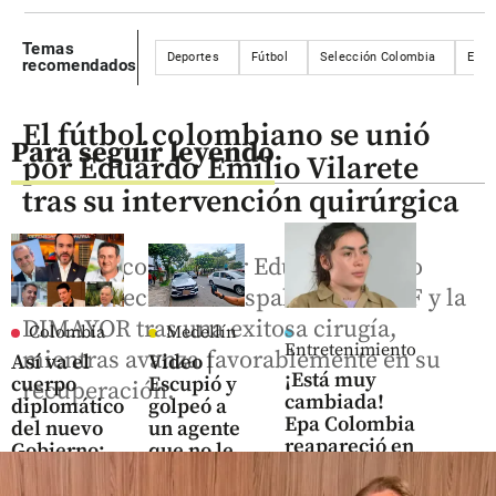
Temas
Deportes
Fútbol
Selección Colombia
Esta
recomendados
El fútbol colombiano se unió
Para seguir leyendo
por Eduardo Emilio Vilarete
tras su intervención quirúrgica
El histórico goleador Eduardo Emilio
Vilarete recibió el respaldo de la FCF y la
DIMAYOR tras una exitosa cirugía,
Colombia
Medellín
Entretenimiento
mientras avanza favorablemente en su
Así va el
Video |
¡Está muy
cuerpo
Escupió y
recuperación.
cambiada!
diplomático
golpeó a
Epa Colombia
del nuevo
un agente
reapareció en
Gobierno:
que no le
redes y
lealtades,
aceptó
parece otra
mérito y
plata para