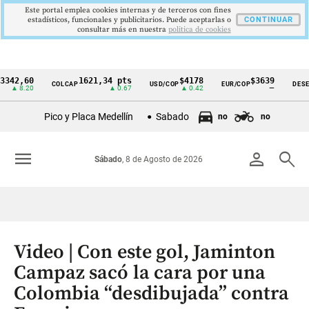
Este portal emplea cookies internas y de terceros con fines
estadísticos, funcionales y publicitarios. Puede aceptarlas o
CONTINUAR
consultar más en nuestra
politica de cookies
60
1621,34 pts
$4178
$3639
COLCAP
USD/COP
EUR/COP
DESEMPLEO
Cintillo
.20
▲ 0.67
▲ 0.42
—
de
Pico y Placa Medellín
Sabado
no
no
indicadores
económicos
menu
person
search
Sábado
, 8 de Agosto de 2026
Colombia
Video | Con este gol, Jaminton
Campaz sacó la cara por una
Colombia “desdibujada” contra