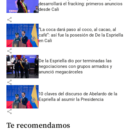
desarrollará el fracking: primeros anuncios
desde Cali
share
“La coca dará paso al coco, al cacao, al
café”: así fue la posesión de De la Espriella
en Cali
share
De la Espriella dio por terminadas las
negociaciones con grupos armados y
anunció megacárceles
share
10 claves del discurso de Abelardo de la
Espriella al asumir la Presidencia
share
Te recomendamos