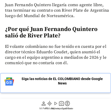
Juan Fernando Quintero llegaría como agente libre,
tras terminar su contrato con River Plate de Argentina
luego del Mundial de Norteamérica.
¿Por qué Juan Fernando Quintero
salió de River Plate?
El volante colombiano no fue tenido en cuenta por el
director técnico Eduardo Coudet, quien asumió el
cargo en el equipo argentino a mediados de 2026 y le
comunicó que no contaría con él.
Siga las noticias de EL COLOMBIANO desde Google
News
person
graphic_eq
play_arrow
photo_camera
account_circle
Mi Perfil
Pódcast
Reportajes gráficos
Videos
Suscríbete