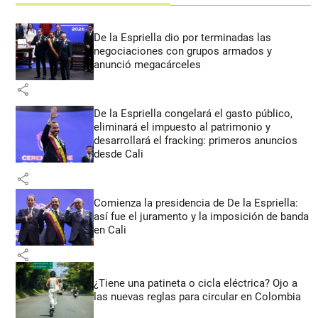
De la Espriella dio por terminadas las
negociaciones con grupos armados y
anunció megacárceles
share
De la Espriella congelará el gasto público,
eliminará el impuesto al patrimonio y
desarrollará el fracking: primeros anuncios
desde Cali
share
Comienza la presidencia de De la Espriella:
así fue el juramento y la imposición de banda
en Cali
share
¿Tiene una patineta o cicla eléctrica? Ojo a
las nuevas reglas para circular en Colombia