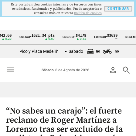
Este portal emplea cookies internas y de terceros con fines
estadísticos, funcionales y publicitarios. Puede aceptarlas o
CONTINUAR
consultar más en nuestra
politica de cookies
0
1621,34 pts
$4178
$3639
9
COLCAP
USD/COP
EUR/COP
DESEMPLEO
Cintillo
0
▲ 0.67
▲ 0.42
—
▼
de
Pico y Placa Medellín
Sabado
no
no
indicadores
económicos
menu
person
search
Sábado
, 8 de Agosto de 2026
Colombia
“No sabes un carajo”: el fuerte
reclamo de Roger Martínez a
Lorenzo tras ser excluido de la