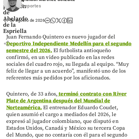
seca por
posesión
Deportes
de
Abelardo
07 de agosto de 2026
de la
Espriella
Juan Fernando Quintero es nuevo jugador del
share
Deportivo Independiente Medellín para el segundo
semestre del 2026.
El futbolista antioqueño
confirmó, en un video publicado en las redes
sociales del cuadro rojo, su llegada al equipo. “Muy
feliz de llegar a un acuerdo”, manifestó uno de los
referentes más pedidos por los aficionados.
Quintero, de 33 años,
terminó contrato con River
Plate de Argentina después del Mundial de
Norteamérica.
El entrenador Eduardo Coudet,
quien asumió el cargo a mediados del 2026, le
expresó al jugador colombiano, que disputó en
Estados Unidos, Canadá y México su tercera Copa
del Mundo, que no contaría con él para el segundo