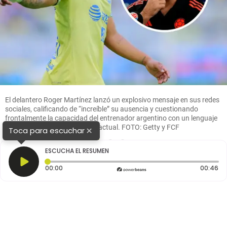
El delantero Roger Martínez lanzó un explosivo mensaje en sus redes
sociales, calificando de “increíble” su ausencia y cuestionando
frontalmente la capacidad del entrenador argentino con un lenguaje
sin precedentes en el proceso actual. FOTO: Getty y FCF
×
Toca para escuchar
1
2
3
ESCUCHA EL RESUMEN
Tiempo transcurrido: 0 segundos
Du
00:00
00:46