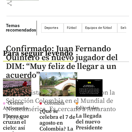
share
Temas
Deportes
Fútbol
Equipos de fútbol
Selecc
recomendados
Confirmado: Juan Fernando
Para seguir leyendo
Quintero es nuevo jugador del
DIM: “Muy feliz de llegar a un
acuerdo”
El futbolista antioqueño estuvo con la
Selección Colombia en el Mundial de
Oriente
Colombia
Editoriales
Antioqueño
Norteamérica. Es cercano a Amaranto
¿Qué se
La llegada
Flores que
Perea.
celebra el 7 de
del nuevo
cruzan el
agosto en
Presidente
cielo: así
Colombia? La