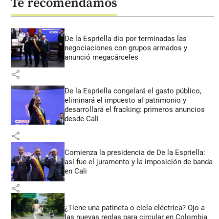
Te recomendamos
De la Espriella dio por terminadas las
negociaciones con grupos armados y
anunció megacárceles
share
De la Espriella congelará el gasto público,
eliminará el impuesto al patrimonio y
desarrollará el fracking: primeros anuncios
desde Cali
share
Comienza la presidencia de De la Espriella:
así fue el juramento y la imposición de banda
en Cali
share
¿Tiene una patineta o cicla eléctrica? Ojo a
las nuevas reglas para circular en Colombia