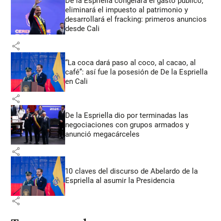
De la Espriella congelará el gasto público,
eliminará el impuesto al patrimonio y
desarrollará el fracking: primeros anuncios
desde Cali
share
“La coca dará paso al coco, al cacao, al
café”: así fue la posesión de De la Espriella
en Cali
share
De la Espriella dio por terminadas las
negociaciones con grupos armados y
anunció megacárceles
share
10 claves del discurso de Abelardo de la
Espriella al asumir la Presidencia
share