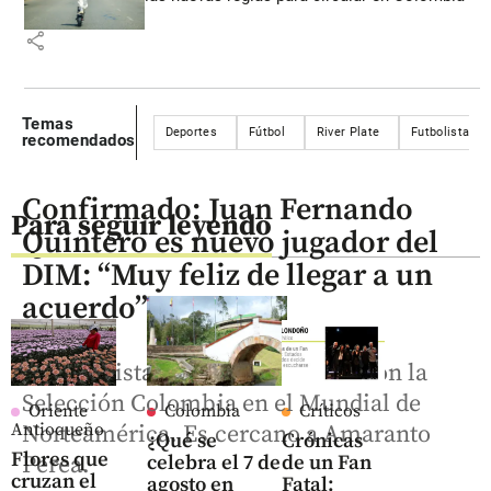
share
Temas
Deportes
Fútbol
River Plate
Futbolistas en
recomendados
Confirmado: Juan Fernando
Para seguir leyendo
Quintero es nuevo jugador del
DIM: “Muy feliz de llegar a un
acuerdo”
El futbolista antioqueño estuvo con la
Selección Colombia en el Mundial de
Oriente
Colombia
Críticos
Antioqueño
Norteamérica. Es cercano a Amaranto
¿Qué se
Crónicas
Flores que
Perea.
celebra el 7 de
de un Fan
cruzan el
agosto en
Fatal: