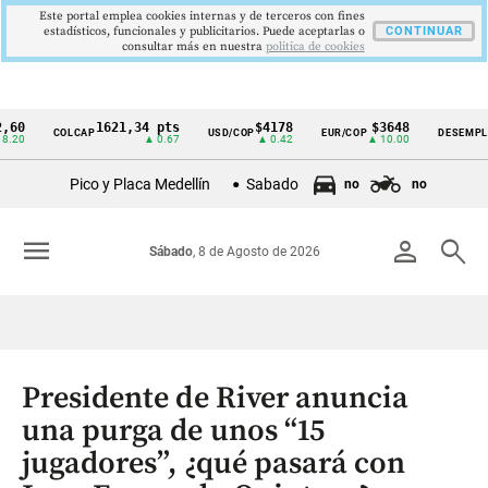
Este portal emplea cookies internas y de terceros con fines
estadísticos, funcionales y publicitarios. Puede aceptarlas o
CONTINUAR
consultar más en nuestra
politica de cookies
1621,34 pts
$4178
$3648
9,9
COLCAP
USD/COP
EUR/COP
DESEMPLEO
Cintillo
▲ 0.67
▲ 0.42
▲ 10.00
▼ 0.
de
Pico y Placa Medellín
Sabado
no
no
indicadores
económicos
menu
person
search
Sábado
, 8 de Agosto de 2026
Colombia
Presidente de River anuncia
una purga de unos “15
jugadores”, ¿qué pasará con