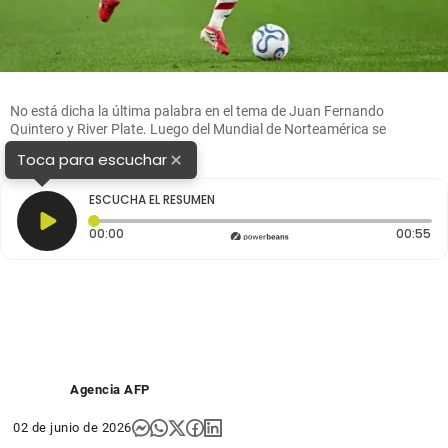
No está dicha la última palabra en el tema de Juan Fernando
Quintero y River Plate. Luego del Mundial de Norteamérica se
definirá todo. FOTO GETTY
×
Toca para escuchar
ESCUCHA EL RESUMEN
Tiempo transcurrido: 0 segundos
Du
00:00
00:55
Agencia AFP
02 de junio de 2026