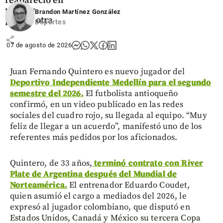
reapareció en
redes y
Brandon Martínez González
parece otra
Deportes
share
07 de agosto de 2026
Juan Fernando Quintero es nuevo jugador del
Deportivo Independiente Medellín para el segundo
semestre del 2026.
El futbolista antioqueño
confirmó, en un video publicado en las redes
sociales del cuadro rojo, su llegada al equipo. “Muy
feliz de llegar a un acuerdo”, manifestó uno de los
referentes más pedidos por los aficionados.
Quintero, de 33 años,
terminó contrato con River
Plate de Argentina después del Mundial de
Norteamérica.
El entrenador Eduardo Coudet,
quien asumió el cargo a mediados del 2026, le
expresó al jugador colombiano, que disputó en
Estados Unidos, Canadá y México su tercera Copa