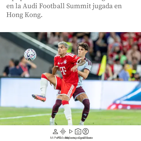
en la Audi Football Summit jugada en
Hong Kong.
person
graphic_eq
play_arrow
photo_camera
account_circle
Mi Perfil
Pódcast
Reportajes gráficos
Videos
Suscríbete