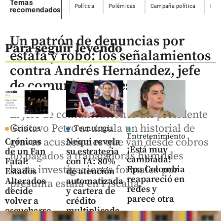
Temas
Política
Polémicas
Campaña política
Ele
recomendados
Un patrón de denuncias por
Para seguir leyendo
estafa y robo: los señalamientos
contra Andrés Hernández, jefe
de comunicaciones de Petro
El jefe de comunicaciones del presidente
Gustavo Petro acumula un historial de
Críticos
Tecnología
Entretenimiento
graves acusaciones que van desde cobros
Crónicas
Nequi revela
¡Está muy
de un Fan
su estrategia
no pagados a trabajadoras humildes
cambiada!
Fatal:
con IA: 80%
hasta investigaciones formales por
Epa Colombia
Estados
de atención
reapareció en
Alterados
automatizada
presunta estafa en Fiscalía.
redes y
decide
y cartera de
parece otra
volver a
crédito
escucharse
multiplicada
share
por diez