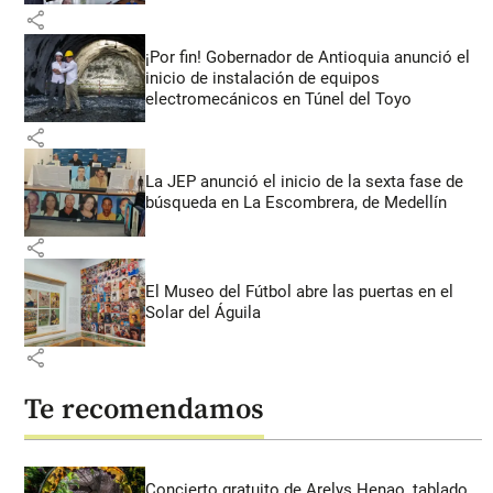
share
¡Por fin! Gobernador de Antioquia anunció el
inicio de instalación de equipos
electromecánicos en Túnel del Toyo
share
La JEP anunció el inicio de la sexta fase de
búsqueda en La Escombrera, de Medellín
share
El Museo del Fútbol abre las puertas en el
Solar del Águila
share
Te recomendamos
Concierto gratuito de Arelys Henao, tablado