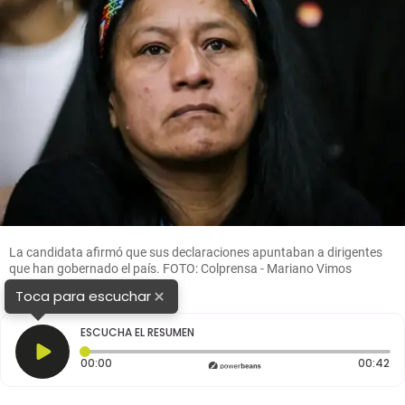
La candidata afirmó que sus declaraciones apuntaban a dirigentes
que han gobernado el país. FOTO: Colprensa - Mariano Vimos
×
Toca para escuchar
ESCUCHA EL RESUMEN
Tiempo transcurrido: 0 segundos
Du
00:00
00:42