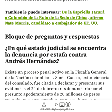
También le puede interesar:
De la Espriella sacará
a Colombia de la Ruta de la Seda de China, afirma
Nate Morris, candidato a embajador de EE. UU.
Bloque de preguntas y respuestas
¿En qué estado judicial se encuentra
la denuncia por estafa contra
Andrés Hernández?
Existe un proceso penal activo en la Fiscalía General
de la Nación colombiana. Sonia Cuesta, exfuncionaria
del consulado, fue citada a declarar y presentar sus
evidencias el 24 de febrero tras denunciarlo por el
presunto apoderamiento de 20 millones de pesos
colombianos correspondientes a sus ahorros de
person
graphic_eq
play_arrow
photo_camera
account_circle
jubilación.
Mi Perfil
Pódcast
Reportajes gráficos
Videos
Suscríbete