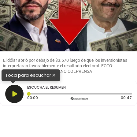
El dólar abrió por debajo de $3.570 luego de que los inversionistas
interpretaran favorablemente el resultado electoral. FOTO:
COMPOSICIÓN EL COLOMBIANO COLPRENSA
×
Toca para escuchar
ESCUCHA EL RESUMEN
Tiempo transcurrido: 0 segundos
Du
00:00
00:47