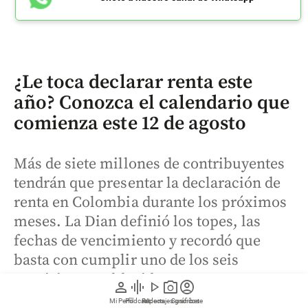
¿Le toca declarar renta este
año? Conozca el calendario que
comienza este 12 de agosto
Más de siete millones de contribuyentes
tendrán que presentar la declaración de
renta en Colombia durante los próximos
meses. La Dian definió los topes, las
fechas de vencimiento y recordó que
basta con cumplir uno de los seis
requisitos establecidos para estar
person
graphic_eq
play_arrow
photo_camera
account_circle
obligado a declarar.
Mi Perfil
Pódcast
Reportajes gráficos
Videos
Suscríbete