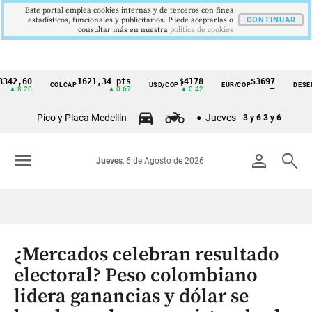
Este portal emplea cookies internas y de terceros con fines
estadísticos, funcionales y publicitarios. Puede aceptarlas o
CONTINUAR
consultar más en nuestra
politica de cookies
60
1621,34 pts
$4178
$3697
COLCAP
USD/COP
EUR/COP
DESEMPLEO
Cintillo
.20
▲ 0.67
▲ 0.42
—
de
Pico y Placa Medellín
Jueves
3 y 6
3 y 6
indicadores
económicos
menu
person
search
Jueves
, 6 de Agosto de 2026
Colombia
¿Mercados celebran resultado
electoral? Peso colombiano
lidera ganancias y dólar se