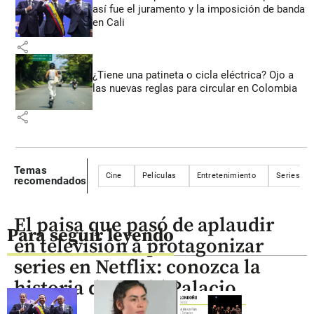
así fue el juramento y la imposición de banda
en Cali
share
¿Tiene una patineta o cicla eléctrica? Ojo a
las nuevas reglas para circular en Colombia
share
Temas
Cine
Películas
Entretenimiento
Series
recomendados
El paisa que pasó de aplaudir
Para seguir leyendo
en televisión a protagonizar
series en Netflix: conozca la
historia de David Palacio