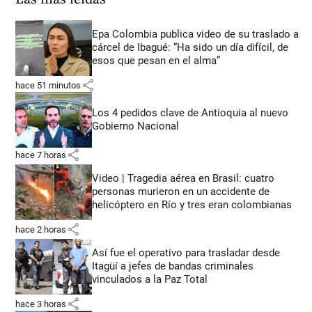
Epa Colombia publica video de su traslado a
cárcel de Ibagué: “Ha sido un día difícil, de
esos que pesan en el alma”
share
hace 51 minutos
Los 4 pedidos clave de Antioquia al nuevo
Gobierno Nacional
share
hace 7 horas
Video | Tragedia aérea en Brasil: cuatro
personas murieron en un accidente de
helicóptero en Río y tres eran colombianas
share
hace 2 horas
Así fue el operativo para trasladar desde
Itagüí a jefes de bandas criminales
vinculados a la Paz Total
share
hace 3 horas