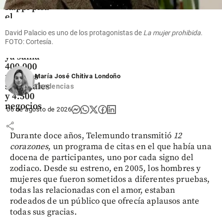
Rappi pisa
el
acelerador
David Palacio es uno de los protagonistas de
La mujer prohibida
.
en
FOTO: Cortesía.
Medellín,
ya suma
400.000
pedidos
María José Chitiva Londoño
semanales
Tendencias
y 4.500
negocios
06 de agosto de 2026
share
Durante doce años, Telemundo transmitió
12
corazones
, un programa de citas en el que había una
docena de participantes, uno por cada signo del
zodiaco. Desde su estreno, en 2005, los hombres y
mujeres que fueron sometidos a diferentes pruebas,
todas las relacionadas con el amor, estaban
rodeados de un público que ofrecía aplausos ante
todas sus gracias.