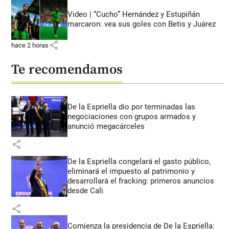
Video | “Cucho” Hernández y Estupiñán
marcaron: vea sus goles con Betis y Juárez
share
hace 2 horas
Te recomendamos
De la Espriella dio por terminadas las
negociaciones con grupos armados y
anunció megacárceles
share
De la Espriella congelará el gasto público,
eliminará el impuesto al patrimonio y
desarrollará el fracking: primeros anuncios
desde Cali
share
Comienza la presidencia de De la Espriella: