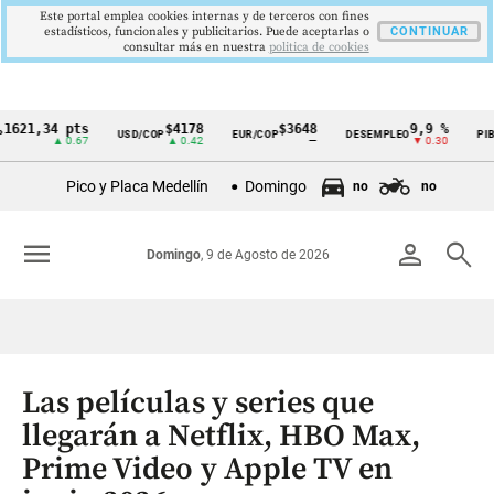
Este portal emplea cookies internas y de terceros con fines
estadísticos, funcionales y publicitarios. Puede aceptarlas o
CONTINUAR
consultar más en nuestra
politica de cookies
,34 pts
$4178
$3648
9,9 %
2,8 
USD/COP
EUR/COP
DESEMPLEO
PIB
Cintillo
▲ 0.67
▲ 0.42
—
▼ 0.30
▲ 0.1
de
Pico y Placa Medellín
Domingo
no
no
indicadores
económicos
menu
person
search
Domingo
, 9 de Agosto de 2026
Colombia
Las películas y series que
llegarán a Netflix, HBO Max,
Prime Video y Apple TV en