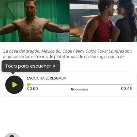
La casa del dragón, México 86, Cape Fear
y
Culpa Tuya: Londres
son
algunos de los estrenos de plataformas de streaming en junio de
2026.
×
Toca para escuchar
ESCUCHA EL RESUMEN
Tiempo transcurrido: 0 segundos
Du
00:00
00:43