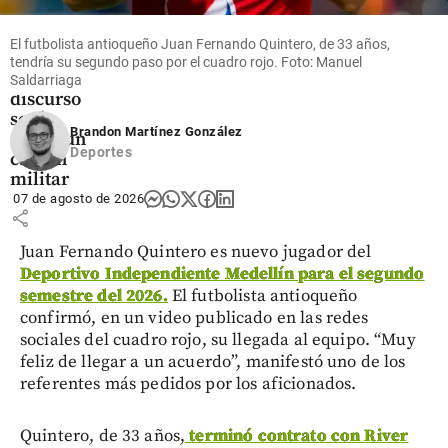
posesión
de De la
El futbolista antioqueño Juan Fernando Quintero, de 33 años,
Espriella:
tendría su segundo paso por el cuadro rojo. Foto: Manuel
su primer
Saldarriaga
discurso
será
Brandon Martínez González
desde un
Deportes
cantón
militar
07 de agosto de 2026
share
Juan Fernando Quintero es nuevo jugador del
Deportivo Independiente Medellín para el segundo
semestre del 2026.
El futbolista antioqueño
confirmó, en un video publicado en las redes
sociales del cuadro rojo, su llegada al equipo. “Muy
feliz de llegar a un acuerdo”, manifestó uno de los
referentes más pedidos por los aficionados.
Quintero, de 33 años,
terminó contrato con River