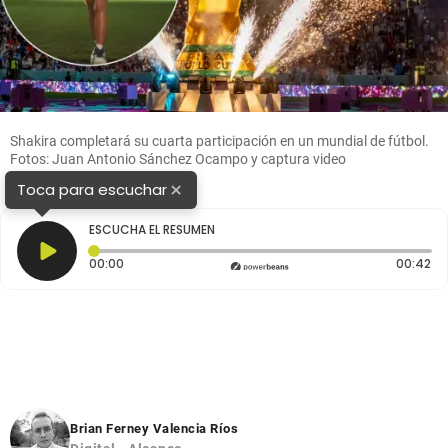
Shakira completará su cuarta participación en un mundial de fútbol.
Fotos: Juan Antonio Sánchez Ocampo y captura video
×
Toca para escuchar
ESCUCHA EL RESUMEN
Tiempo transcurrido: 0 segundos
Du
00:00
00:42
Brian Ferney Valencia Ríos