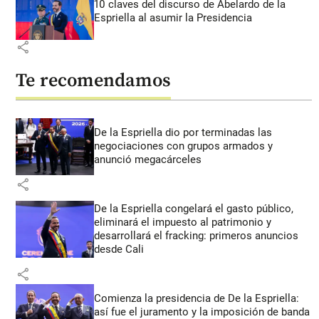
10 claves del discurso de Abelardo de la
Espriella al asumir la Presidencia
share
Te recomendamos
De la Espriella dio por terminadas las
negociaciones con grupos armados y
anunció megacárceles
share
De la Espriella congelará el gasto público,
eliminará el impuesto al patrimonio y
desarrollará el fracking: primeros anuncios
desde Cali
share
Comienza la presidencia de De la Espriella:
así fue el juramento y la imposición de banda