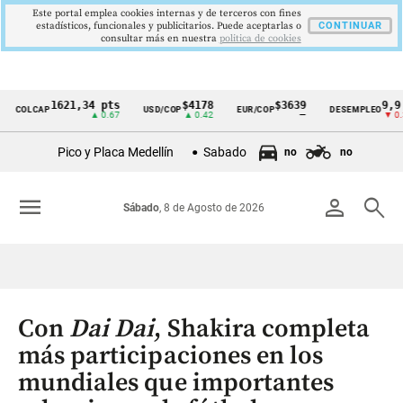
Este portal emplea cookies internas y de terceros con fines
estadísticos, funcionales y publicitarios. Puede aceptarlas o
CONTINUAR
consultar más en nuestra
politica de cookies
1621,34 pts
$4178
$3639
9,9 %
LCAP
USD/COP
EUR/COP
DESEMPLEO
Cintillo
▲ 0.67
▲ 0.42
—
▼ 0.30
de
Pico y Placa Medellín
Sabado
no
no
indicadores
económicos
menu
person
search
Sábado
, 8 de Agosto de 2026
Colombia
Con
Dai Dai
, Shakira completa
más participaciones en los
mundiales que importantes