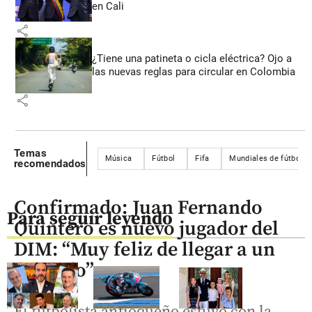
en Cali
share
¿Tiene una patineta o cicla eléctrica? Ojo a
las nuevas reglas para circular en Colombia
share
Temas
Música
Fútbol
Fifa
Mundiales de fútbol
recomendados
Confirmado: Juan Fernando
Para seguir leyendo
Quintero es nuevo jugador del
DIM: “Muy feliz de llegar a un
acuerdo”
El futbolista antioqueño estuvo con la