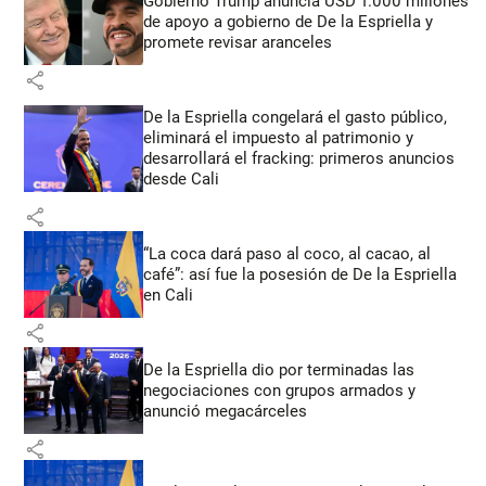
Gobierno Trump anuncia USD 1.000 millones
de apoyo a gobierno de De la Espriella y
promete revisar aranceles
share
De la Espriella congelará el gasto público,
eliminará el impuesto al patrimonio y
desarrollará el fracking: primeros anuncios
desde Cali
share
“La coca dará paso al coco, al cacao, al
café”: así fue la posesión de De la Espriella
en Cali
share
De la Espriella dio por terminadas las
negociaciones con grupos armados y
anunció megacárceles
share