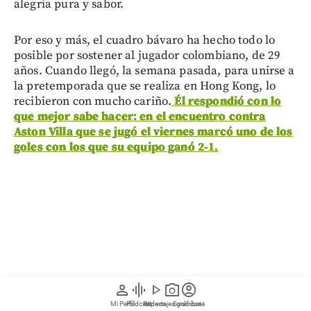
alegría pura y sabor.
Por eso y más, el cuadro bávaro ha hecho todo lo
posible por sostener al jugador colombiano, de 29
años. Cuando llegó, la semana pasada, para unirse a
la pretemporada que se realiza en Hong Kong, lo
recibieron con mucho cariño.
Él respondió con lo
que mejor sabe hacer: en el encuentro contra
Aston Villa que se jugó el viernes marcó uno de los
goles con los que su equipo ganó 2-1.
person
graphic_eq
play_arrow
photo_camera
account_circle
Mi Perfil
Pódcast
Reportajes gráficos
Videos
Suscríbete