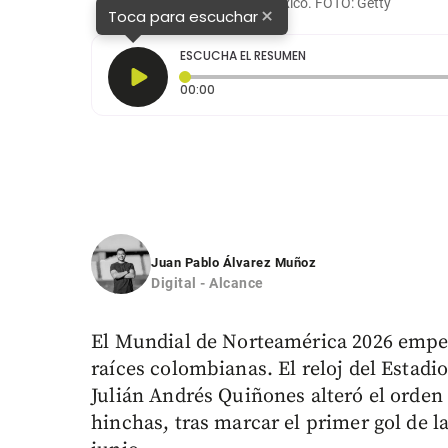
2026 con la camiseta de México. FOTO: Getty
×
Toca para escuchar
ESCUCHA EL RESUMEN
Tiempo transcurrido: 0 segundos
00:00
Juan Pablo Álvarez Muñoz
Digital - Alcance
El Mundial de Norteamérica 2026 empez
raíces colombianas. El reloj del Estad
Julián Andrés Quiñones alteró el orden 
hinchas, tras marcar el primer gol de l