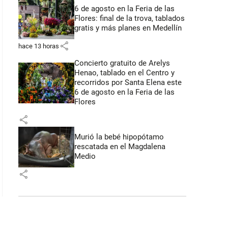
6 de agosto en la Feria de las
Flores: final de la trova, tablados
gratis y más planes en Medellín
share
hace 13 horas
Concierto gratuito de Arelys
Henao, tablado en el Centro y
recorridos por Santa Elena este
6 de agosto en la Feria de las
Flores
share
Murió la bebé hipopótamo
rescatada en el Magdalena
Medio
share