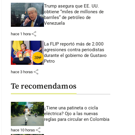
Trump asegura que EE. UU.
obtiene “miles de millones de
barriles” de petróleo de
Venezuela
share
hace 1 hora
La FLIP reportó más de 2.000
agresiones contra periodistas
durante el gobierno de Gustavo
Petro
share
hace 3 horas
Te recomendamos
¿Tiene una patineta o cicla
eléctrica? Ojo a las nuevas
reglas para circular en Colombia
share
hace 10 horas