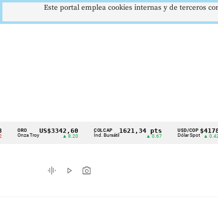
Este portal emplea cookies internas y de terceros con
US$3342,60
1621,34 pts
$4178
O
COLCAP
USD/COP
EU
Cintillo
za Troy
Índ. Bursátil
Dólar Spot
Eur
▲ 8.20
▲ 0.67
▲ 0.42
de
indicadores
graphic_eq
play_arrow
photo_camera
económicos
Colombia