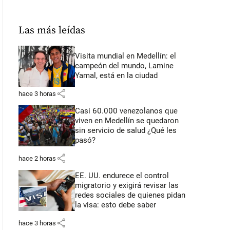
Las más leídas
Visita mundial en Medellín: el
campeón del mundo, Lamine
Yamal, está en la ciudad
share
hace 3 horas
Casi 60.000 venezolanos que
viven en Medellín se quedaron
sin servicio de salud ¿Qué les
pasó?
share
hace 2 horas
EE. UU. endurece el control
migratorio y exigirá revisar las
redes sociales de quienes pidan
la visa: esto debe saber
share
hace 3 horas