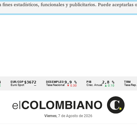
 fines estadísticos, funcionales y publicitarios. Puede aceptarlas
$3672
9,9 %
2,8 %
$
R/COP
DESEMPLEO
PIB
TRM
o Spot
Tasa Nacional
Crec. Anual
Tasa Rep. Moneda
—
▼ 0.30
▲ 0.10
Viernes
, 7 de Agosto de 2026