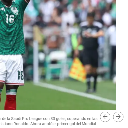
arrow_back
arrow_forward
de la Saudi Pro League con 33 goles, superando en las
Jul
Cristiano Ronaldo. Ahora anotó el primer gol del Mundial