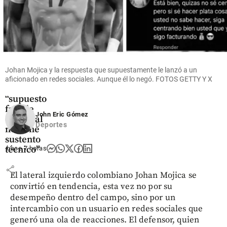
Colombia
Registrador
Penagos le
responde
con duro
mensaje al
Johan Mojica y la respuesta que supuestamente le lanzó a un
gobierno
aficionado en redes sociales. Aunque él lo negó. FOTOS GETTY Y X
saliente:
“supuesto
fraude
John Eric Gómez
electoral
Deportes
no tiene
sustento
técnico”
hace 7 horas
share
El lateral izquierdo colombiano Johan Mojica se
convirtió en tendencia, esta vez no por su
desempeño dentro del campo, sino por un
intercambio con un usuario en redes sociales que
generó una ola de reacciones. El defensor, quien