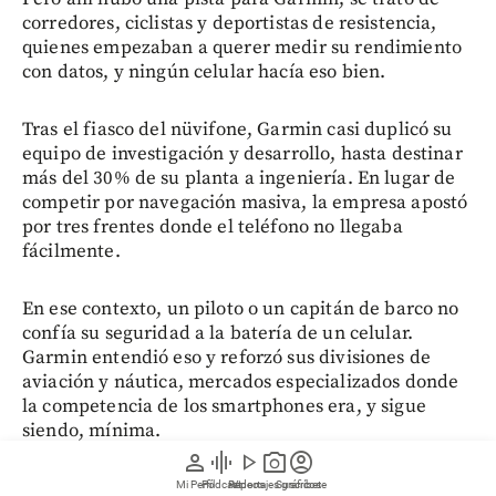
corredores, ciclistas y deportistas de resistencia,
quienes empezaban a querer medir su rendimiento
con datos, y ningún celular hacía eso bien.
Tras el fiasco del nüvifone, Garmin casi duplicó su
equipo de investigación y desarrollo, hasta destinar
más del 30% de su planta a ingeniería. En lugar de
competir por navegación masiva, la empresa apostó
por tres frentes donde el teléfono no llegaba
fácilmente.
En ese contexto, un piloto o un capitán de barco no
confía su seguridad a la batería de un celular.
Garmin entendió eso y reforzó sus divisiones de
aviación y náutica, mercados especializados donde
la competencia de los smartphones era, y sigue
siendo, mínima.
person
graphic_eq
play_arrow
photo_camera
account_circle
Puede leer:
De Huawei a Garmin y Apple: cinco
Mi Perfil
Pódcast
Reportajes gráficos
Videos
Suscríbete