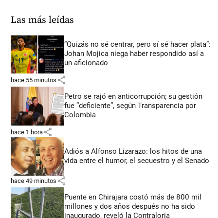
Las más leídas
“Quizás no sé centrar, pero sí sé hacer plata”:
Johan Mojica niega haber respondido así a
un aficionado
share
hace 55 minutos
Petro se rajó en anticorrupción; su gestión
fue “deficiente”, según Transparencia por
Colombia
share
hace 1 hora
Adiós a Alfonso Lizarazo: los hitos de una
vida entre el humor, el secuestro y el Senado
share
hace 49 minutos
Puente en Chirajara costó más de 800 mil
millones y dos años después no ha sido
inaugurado, reveló la Contraloría