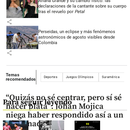
Ariana Grande y su cambio físico: las
declaraciones de la cantante sobre su cuerpo
tras el revuelo por
Petal
share
Perseidas, un eclipse y más fenómenos
astronómicos de agosto visibles desde
Colombia
share
Temas
Deportes
Juegos Olímpicos
Suramérica
B
recomendados
“Quizás no sé centrar, pero sí sé
Para seguir leyendo
hacer plata”: Johan Mojica
niega haber respondido así a un
aficionado