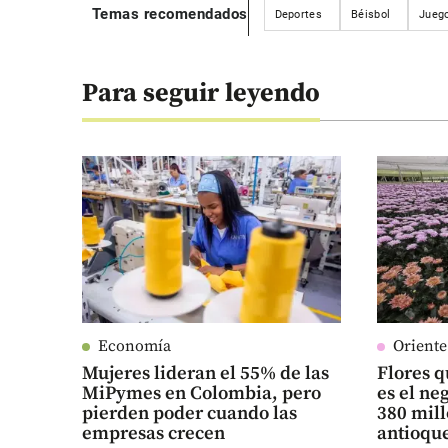
Temas recomendados
Deportes
Béisbol
Jueg
Para seguir leyendo
Economía
Orient
Mujeres lideran el 55% de las
Flores q
MiPymes en Colombia, pero
es el n
pierden poder cuando las
380 mill
empresas crecen
antioqu