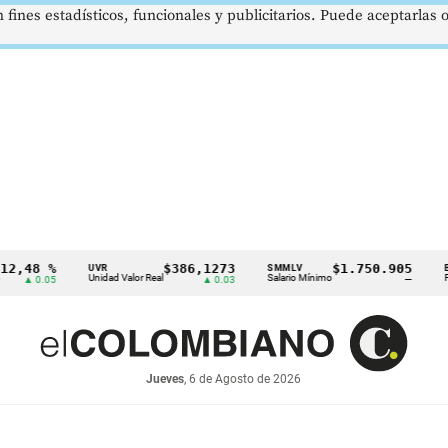
 fines estadísticos, funcionales y publicitarios. Puede aceptarlas
8 %
$386,1273
$1.750.905
UVR
SMMLV
BRENT
Unidad Valor Real
Salario Mínimo
Petróleo
.05
▲ 0.03
—
Jueves
, 6 de Agosto de 2026