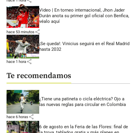
share
hace 1 hora
Video | En torneo internacional, Jhon Jader
Durán anota su primer gol oficial con Benfica,
véalo aquí
share
hace 53 minutos
¡Se queda!: Vinicius seguirá en el Real Madrid
hasta 2032
share
hace 1 hora
Te recomendamos
¿Tiene una patineta o cicla eléctrica? Ojo a
las nuevas reglas para circular en Colombia
share
hace 6 horas
6 de agosto en la Feria de las Flores: final de
la trova, tablados gratis y más planes en