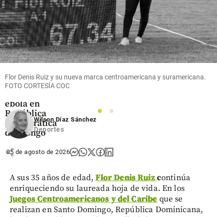
Mundo
Han muerto
Flor Denis Ruiz y su nueva marca centroamericana y suramericana.
más de 300
FOTO CORTESÍA COC
niños por
ébola en
República
1
2
Wilson Díaz Sánchez
Democrática
Deportes
del Congo
share
05 de agosto de 2026
A sus 35 años de edad,
Flor Denis Ruiz
c
ontinúa
enriqueciendo su laureada hoja de vida. En los
Juegos Centroamericanos y del Caribe
que se
realizan en Santo Domingo, República Dominicana,