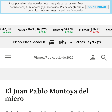
Este portal emplea cookies internas y de terceros con fines
estadísticos, funcionales y publicitarios. Puede aceptarlas o
CONTINUAR
consultar más en nuestra
politica de cookies
60
1621,34 pts
$4178
$3639
COLCAP
USD/COP
EUR/COP
DESEMPLE
Cintillo
.20
▲ 0.67
▲ 0.42
▼ 33.00
de
Pico y Placa Medellín
Viernes
7 y 9
7 y 9
indicadores
económicos
menu
person
search
Viernes
, 7 de Agosto de 2026
Colombia
El Juan Pablo Montoya del
micro