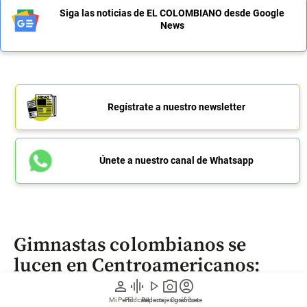
Siga las noticias de EL COLOMBIANO desde Google
News
Regístrate a nuestro newsletter
Únete a nuestro canal de Whatsapp
Gimnastas colombianos se
lucen en Centroamericanos:
hicieron marca que solo han
person
graphic_eq
play_arrow
photo_camera
account_circle
alcanzado japoneses y chinos
Mi Perfil
Pódcast
Reportajes gráficos
Videos
Suscríbete