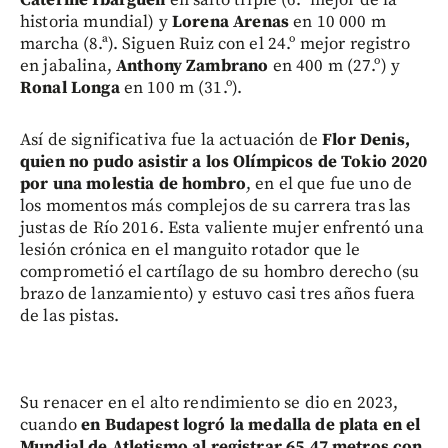
historia mundial) y
Lorena Arenas
en 10 000 m
marcha (8.ª). Siguen Ruiz con el 24.º mejor registro
en jabalina,
Anthony Zambrano
en 400 m (27.º) y
Ronal Longa
en 100 m (31.º).
Así de significativa fue la actuación de
Flor Denis,
quien no pudo asistir a los Olímpicos de Tokio 2020
por una molestia de hombro
, en el que fue uno de
los momentos más complejos de su carrera tras las
justas de Río 2016. Esta valiente mujer enfrentó una
lesión crónica en el manguito rotador que le
comprometió el cartílago de su hombro derecho (su
brazo de lanzamiento) y estuvo casi tres años fuera
de las pistas.
Su renacer en el alto rendimiento se dio en 2023,
cuando
en Budapest logró la medalla de plata en el
Mundial de Atletismo al registrar 65.47 metros con