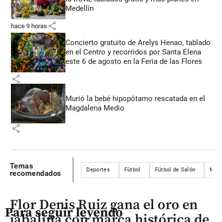
Medellín
share
hace 9 horas
Concierto gratuito de Arelys Henao, tablado
en el Centro y recorridos por Santa Elena
este 6 de agosto en la Feria de las Flores
share
Murió la bebé hipopótamo rescatada en el
Magdalena Medio
share
Temas
Deportes
Fútbol
Fútbol de Salón
Mede
recomendados
Flor Denis Ruiz gana el oro en
Para seguir leyendo
jabalina con marca histórica de