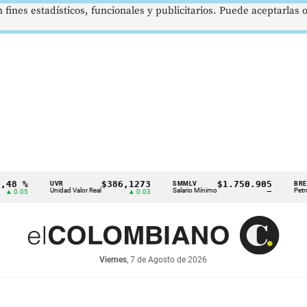
 fines estadísticos, funcionales y publicitarios. Puede aceptarlas
$386,1273
$1.750.905
US$
UVR
SMMLV
BRENT
Unidad Valor Real
Salario Mínimo
Petróleo
▲ 0.03
—
Viernes
, 7 de Agosto de 2026