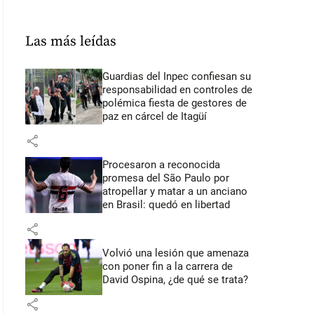
Las más leídas
Guardias del Inpec confiesan su
responsabilidad en controles de
polémica fiesta de gestores de
paz en cárcel de Itagüí
share
Procesaron a reconocida
promesa del São Paulo por
atropellar y matar a un anciano
en Brasil: quedó en libertad
share
Volvió una lesión que amenaza
con poner fin a la carrera de
David Ospina, ¿de qué se trata?
share