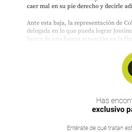
caer mal en su pie derecho y decirle adi
Ante esta baja, la representación de Co
delegada en lo que pueda lograr Jossim
busca de una buena actuación en la fina
Has encont
exclusivo p
Entérate de qué tratan 