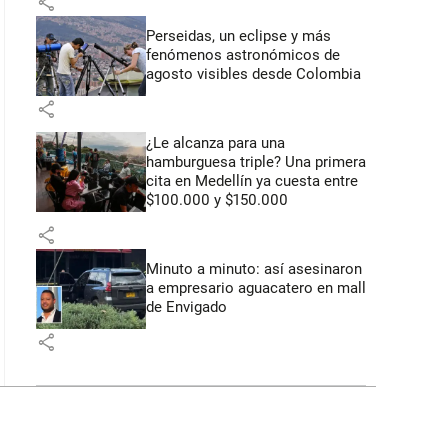
share
Perseidas, un eclipse y más
fenómenos astronómicos de
agosto visibles desde Colombia
share
¿Le alcanza para una
hamburguesa triple? Una primera
cita en Medellín ya cuesta entre
$100.000 y $150.000
share
Minuto a minuto: así asesinaron
a empresario aguacatero en mall
de Envigado
share