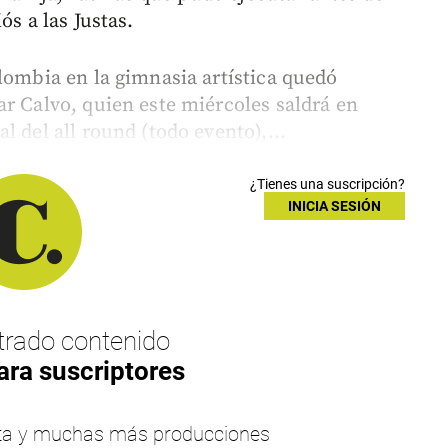
ós a las Justas.
lombia en la gimnasia artística quedó
ar Calvo, quien este miércoles saldrá en
l del all round (todo evento),...
¿Tienes una suscripción?
INICIA SESIÓN
rado contenido
ara suscriptores
esta y muchas más producciones