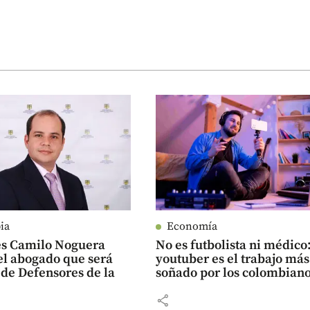
ia
Economía
es Camilo Noguera
No es futbolista ni médico:
el abogado que será
youtuber es el trabajo más
 de Defensores de la
soñado por los colombian
share