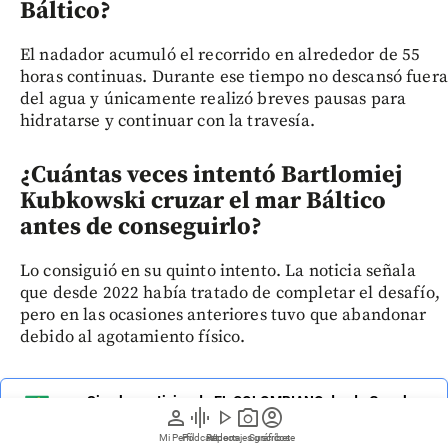
Báltico?
El nadador acumuló el recorrido en alrededor de 55
horas continuas. Durante ese tiempo no descansó fuera
del agua y únicamente realizó breves pausas para
hidratarse y continuar con la travesía.
¿Cuántas veces intentó Bartlomiej
Kubkowski cruzar el mar Báltico
antes de conseguirlo?
Lo consiguió en su quinto intento. La noticia señala
que desde 2022 había tratado de completar el desafío,
pero en las ocasiones anteriores tuvo que abandonar
debido al agotamiento físico.
Siga las noticias de EL COLOMBIANO desde Google
person
graphic_eq
play_arrow
photo_camera
account_circle
News
Mi Perfil
Pódcast
Reportajes gráficos
Videos
Suscríbete