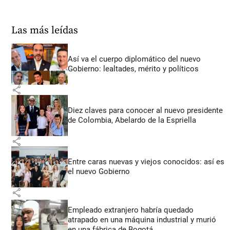
Las más leídas
Así va el cuerpo diplomático del nuevo
Gobierno: lealtades, mérito y políticos
share
Diez claves para conocer al nuevo presidente
de Colombia, Abelardo de la Espriella
share
Entre caras nuevas y viejos conocidos: así es
el nuevo Gobierno
share
Empleado extranjero habría quedado
atrapado en una máquina industrial y murió
en una fábrica de Bogotá