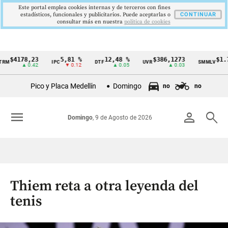
Este portal emplea cookies internas y de terceros con fines
estadísticos, funcionales y publicitarios. Puede aceptarlas o
CONTINUAR
consultar más en nuestra
politica de cookies
178,23
5,81 %
12,48 %
$386,1273
$1.750.9
IPC
DTF
UVR
SMMLV
Cintillo
▲ 0.42
▼ 0.12
▲ 0.05
▲ 0.03
de
Pico y Placa Medellín
Domingo
no
no
indicadores
económicos
menu
person
search
Domingo
, 9 de Agosto de 2026
Colombia
Thiem reta a otra leyenda del
tenis