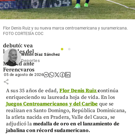
Fútbol
Video |
Vinícius
volvió y
Flor Denis Ruiz y su nueva marca centroamericana y suramericana.
Bernardo
FOTO CORTESÍA COC
Silva
debutó: vea
los goles del
1
2
Wilson Díaz Sánchez
Real
Deportes
Madrid ante
Ferencvaros
05 de agosto de 2026
share
A sus 35 años de edad,
Flor Denis Ruiz
c
ontinúa
enriqueciendo su laureada hoja de vida. En los
Juegos Centroamericanos y del Caribe
que se
realizan en Santo Domingo, República Dominicana,
la atleta nacida en Pradera, Valle del Cauca, se
adjudicó la
medalla de oro en el lanzamiento de
jabalina con récord sudamericano.