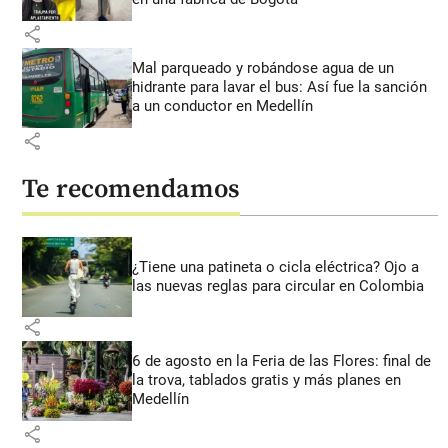
share
Mal parqueado y robándose agua de un
hidrante para lavar el bus: Así fue la sanción
a un conductor en Medellín
share
Te recomendamos
¿Tiene una patineta o cicla eléctrica? Ojo a
las nuevas reglas para circular en Colombia
share
6 de agosto en la Feria de las Flores: final de
la trova, tablados gratis y más planes en
Medellín
share