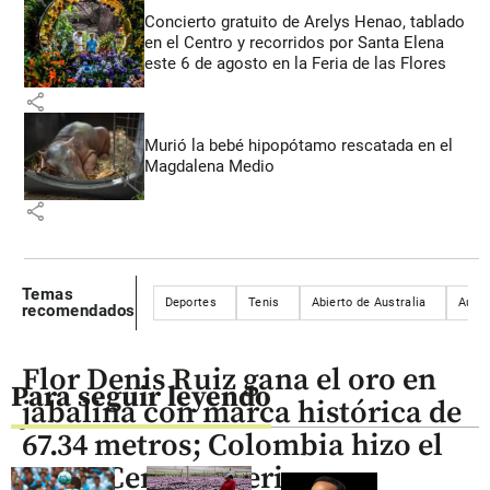
Concierto gratuito de Arelys Henao, tablado
en el Centro y recorridos por Santa Elena
este 6 de agosto en la Feria de las Flores
share
Murió la bebé hipopótamo rescatada en el
Magdalena Medio
share
Temas
Deportes
Tenis
Abierto de Australia
Austr
recomendados
Flor Denis Ruiz gana el oro en
Para seguir leyendo
jabalina con marca histórica de
67.34 metros; Colombia hizo el
1-2 en Centroamericanos