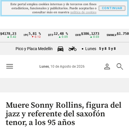
Este portal emplea cookies internas y de terceros con fines
estadísticos, funcionales y publicitarios. Puede aceptarlas o
CONTINUAR
consultar más en nuestra
politica de cookies
8,23
5,81 %
12,48 %
$386,1273
$1.750.905
IPC
DTF
UVR
SMMLV
Cintillo
 0.42
▼ 0.12
▲ 0.05
▲ 0.03
—
de
Pico y Placa Medellín
Lunes
5 y 8
5 y 8
indicadores
económicos
menu
person
search
Lunes
, 10 de Agosto de 2026
Colombia
Muere Sonny Rollins, figura del
jazz y referente del saxofón
tenor, a los 95 años