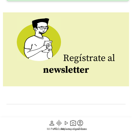
Regístrate al
newsletter
person
graphic_eq
play_arrow
photo_camera
account_circle
Mundo
Economía
Deportes
Opinión
Mi Perfil
Pódcast
Reportajes gráficos
Videos
Suscríbete