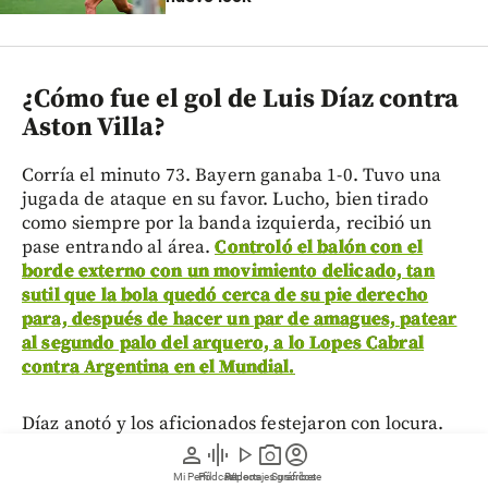
¿Cómo fue el gol de Luis Díaz contra
Aston Villa?
Corría el minuto 73. Bayern ganaba 1-0. Tuvo una
jugada de ataque en su favor. Lucho, bien tirado
como siempre por la banda izquierda, recibió un
pase entrando al área.
Controló el balón con el
borde externo con un movimiento delicado, tan
sutil que la bola quedó cerca de su pie derecho
para, después de hacer un par de amagues, patear
al segundo palo del arquero, a lo Lopes Cabral
contra Argentina en el Mundial.
Díaz anotó y los aficionados festejaron con locura.
Lucho es, además de uno de los mejores futbolistas
person
graphic_eq
play_arrow
photo_camera
account_circle
que tiene el Bayern Múnich
–
conforma con Harry
Mi Perfil
Pódcast
Reportajes gráficos
Videos
Suscríbete