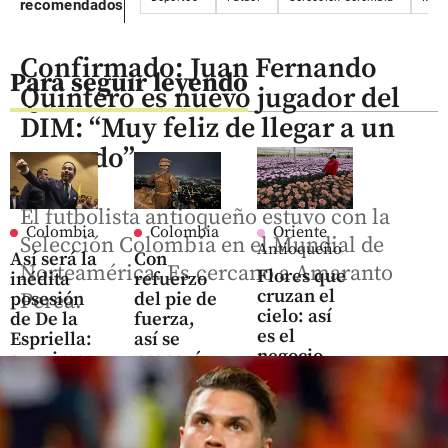
recomendados
Confirmado: Juan Fernando
Para seguir leyendo
Quintero es nuevo jugador del
DIM: “Muy feliz de llegar a un
acuerdo”
El futbolista antioqueño estuvo con la
Colombia
Colombia
Oriente
Selección Colombia en el Mundial de
Antioqueño
Así será la
Con
Norteamérica. Es cercano a Amaranto
Flores que
inédita
refuerzo
cruzan el
posesión
del pie de
Perea.
cielo: así
de De la
fuerza,
es el
Espriella:
así se
negocio
su primer
preparó
que mueve
discurso
Cali para
US$ 380
será
la
millones
desde un
posesión
en el
cantón
de De la