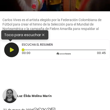
Carlos Vives es el artista elegido por la Federación Colombiana de
Fútbol para crear el himno de la Selección para el Mundial de
Norteamérica y la campaña de Fiebre Amarilla para respaldar al
equipo. FOTO PANTALLAZO
×
Toca para escuchar
ESCUCHA EL RESUMEN
Tiempo transcurrido: 0 segundos
Du
00:00
00:45
Luz Élida Molina Marín
21 de mayo de 2026