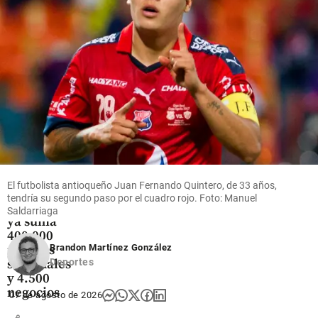
Oriente
militar
Espriella
antioqueño
share
share
share
Economía
Rappi pisa
el
acelerador
El futbolista antioqueño Juan Fernando Quintero, de 33 años,
en
tendría su segundo paso por el cuadro rojo. Foto: Manuel
Medellín,
Saldarriaga
ya suma
400.000
pedidos
Brandon Martínez González
semanales
Deportes
y 4.500
negocios
07 de agosto de 2026