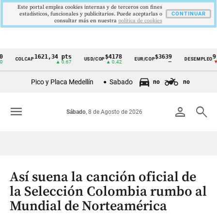
Este portal emplea cookies internas y de terceros con fines
estadísticos, funcionales y publicitarios. Puede aceptarlas o
CONTINUAR
consultar más en nuestra
politica de cookies
1621,34 pts
$4178
$3639
9,9 %
COLCAP
USD/COP
EUR/COP
DESEMPLEO
Cintillo
▲ 0.67
▲ 0.42
—
▼ 0.30
de
Pico y Placa Medellín
Sabado
no
no
indicadores
económicos
menu
person
search
Sábado
, 8 de Agosto de 2026
Colombia
Así suena la canción oficial de
la Selección Colombia rumbo al
Mundial de Norteamérica