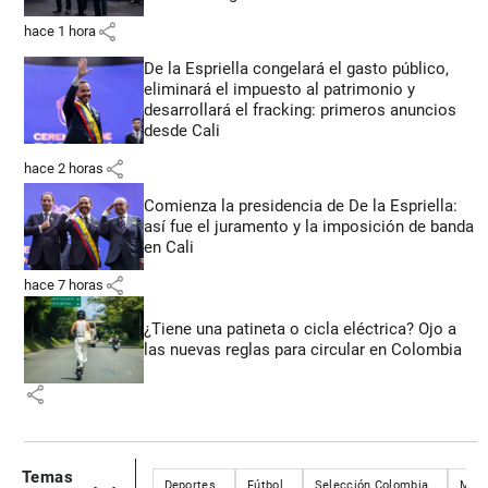
share
hace 1 hora
De la Espriella congelará el gasto público,
eliminará el impuesto al patrimonio y
desarrollará el fracking: primeros anuncios
desde Cali
share
hace 2 horas
Comienza la presidencia de De la Espriella:
así fue el juramento y la imposición de banda
en Cali
share
hace 7 horas
¿Tiene una patineta o cicla eléctrica? Ojo a
las nuevas reglas para circular en Colombia
share
Temas
Deportes
Fútbol
Selección Colombia
Mund