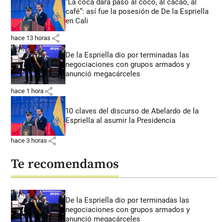
“La coca dará paso al coco, al cacao, al
café”: así fue la posesión de De la Espriella
en Cali
share
hace 13 horas
De la Espriella dio por terminadas las
negociaciones con grupos armados y
anunció megacárceles
share
hace 1 hora
10 claves del discurso de Abelardo de la
Espriella al asumir la Presidencia
share
hace 3 horas
Te recomendamos
De la Espriella dio por terminadas las
negociaciones con grupos armados y
anunció megacárceles