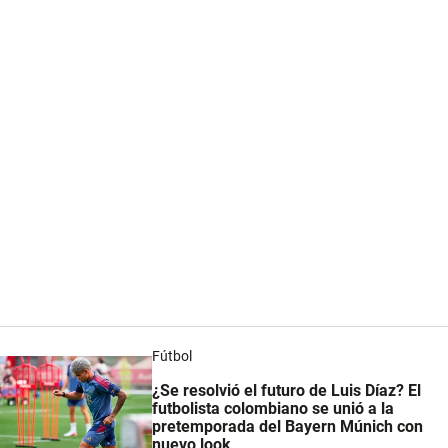
Fútbol
¿Se resolvió el futuro de Luis Díaz? El
futbolista colombiano se unió a la
pretemporada del Bayern Múnich con
nuevo look