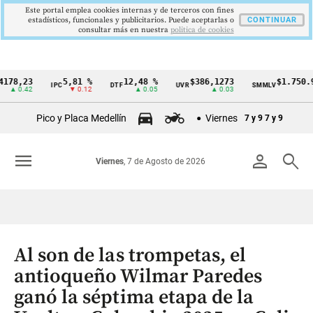
Este portal emplea cookies internas y de terceros con fines
estadísticos, funcionales y publicitarios. Puede aceptarlas o
CONTINUAR
consultar más en nuestra
politica de cookies
23
5,81 %
12,48 %
$386,1273
$1.750.905
IPC
DTF
UVR
SMMLV
Cintillo
42
▼ 0.12
▲ 0.05
▲ 0.03
—
de
Pico y Placa Medellín
Viernes
7 y 9
7 y 9
indicadores
económicos
menu
person
search
Viernes
, 7 de Agosto de 2026
Colombia
Al son de las trompetas, el
antioqueño Wilmar Paredes
ganó la séptima etapa de la