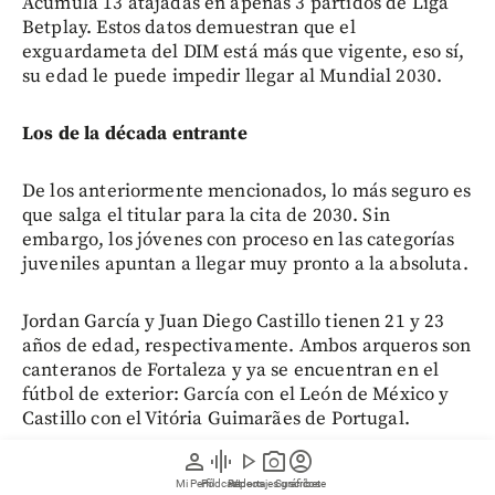
Acumula 13 atajadas en apenas 3 partidos de Liga
Betplay. Estos datos demuestran que el
exguardameta del DIM está más que vigente, eso sí,
su edad le puede impedir llegar al Mundial 2030.
Los de la década entrante
De los anteriormente mencionados, lo más seguro es
que salga el titular para la cita de 2030. Sin
embargo, los jóvenes con proceso en las categorías
juveniles apuntan a llegar muy pronto a la absoluta.
Jordan García y Juan Diego Castillo tienen 21 y 23
años de edad, respectivamente. Ambos arqueros son
canteranos de Fortaleza y ya se encuentran en el
fútbol de exterior: García con el León de México y
Castillo con el Vitória Guimarães de Portugal.
person
graphic_eq
play_arrow
photo_camera
account_circle
De la academia del actual campeón de la Premier
Mi Perfil
Pódcast
Reportajes gráficos
Videos
Suscríbete