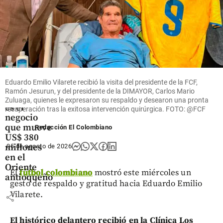
Oriente
Antioqueño
Flores que
Eduardo Emilio Vilarete recibió la visita del presidente de la FCF,
cruzan el
Ramón Jesurun, y del presidente de la DIMAYOR, Carlos Mario
cielo: así
Zuluaga, quienes le expresaron su respaldo y desearon una pronta
es el
recuperación tras la exitosa intervención quirúrgica. FOTO: @FCF
negocio
que mueve
Redacción El Colombiano
US$ 380
millones
05 de agosto de 2026
en el
Oriente
El
fútbol colombiano
mostró este miércoles un
antioqueño
gesto de respaldo y gratitud hacia Eduardo Emilio
Vilarete.
share
El histórico delantero recibió en la Clínica Los