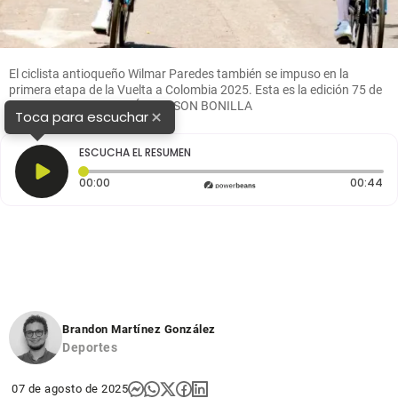
El ciclista antioqueño Wilmar Paredes también se impuso en la
primera etapa de la Vuelta a Colombia 2025. Esta es la edición 75 de
la ronda criolla. FOTO: ÁNDERSON BONILLA
×
Toca para escuchar
ESCUCHA EL RESUMEN
Tiempo transcurrido: 0 segundos
Du
00:00
00:44
Brandon Martínez González
Deportes
07 de agosto de 2025