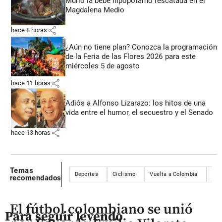
Murió la bebé hipopótamo rescatada en el
Magdalena Medio
share
hace 8 horas
¿Aún no tiene plan? Conozca la programación
de la Feria de las Flores 2026 para este
miércoles 5 de agosto
share
hace 11 horas
Adiós a Alfonso Lizarazo: los hitos de una
vida entre el humor, el secuestro y el Senado
share
hace 13 horas
Temas
Deportes
Ciclismo
Vuelta a Colombia
Val
recomendados
El fútbol colombiano se unió
Para seguir leyendo