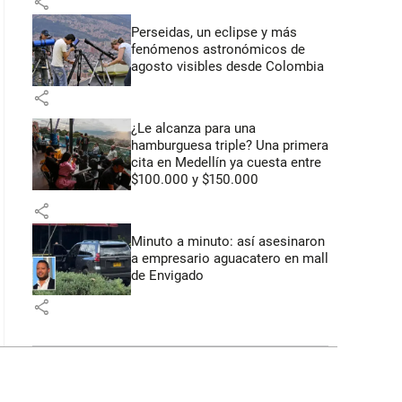
share
Perseidas, un eclipse y más
fenómenos astronómicos de
agosto visibles desde Colombia
share
¿Le alcanza para una
hamburguesa triple? Una primera
cita en Medellín ya cuesta entre
$100.000 y $150.000
share
Minuto a minuto: así asesinaron
a empresario aguacatero en mall
de Envigado
share