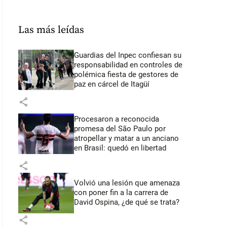
Las más leídas
Guardias del Inpec confiesan su
responsabilidad en controles de
polémica fiesta de gestores de
paz en cárcel de Itagüí
share
Procesaron a reconocida
promesa del São Paulo por
atropellar y matar a un anciano
en Brasil: quedó en libertad
share
Volvió una lesión que amenaza
con poner fin a la carrera de
David Ospina, ¿de qué se trata?
share