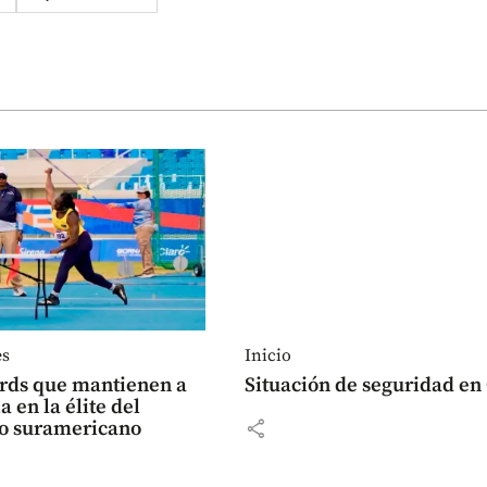
es
Inicio
ords que mantienen a
Situación de seguridad en 
 en la élite del
share
mo suramericano