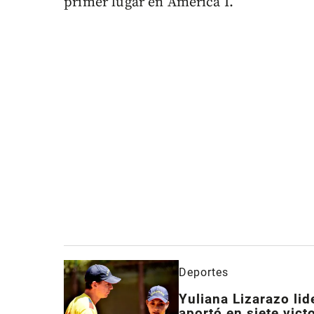
primer lugar en América I.
Deportes
Yuliana Lizarazo lid
aportó en siete vict