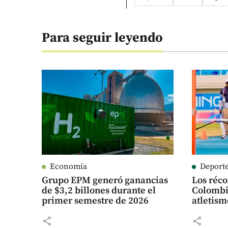
Para seguir leyendo
Economía
Deport
Grupo EPM generó ganancias
Los réc
de $3,2 billones durante el
Colombia
primer semestre de 2026
atletis
share
share