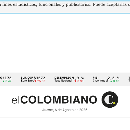
 fines estadísticos, funcionales y publicitarios. Puede aceptarlas
$3672
9,9 %
2,8 %
EUR/COP
DESEMPLEO
PIB
TRM
Euro Spot
Tasa Nacional
Crec. Anual
Tasa Rep. 
▼ 25.00
▼ 0.30
▲ 0.10
Jueves
, 6 de Agosto de 2026