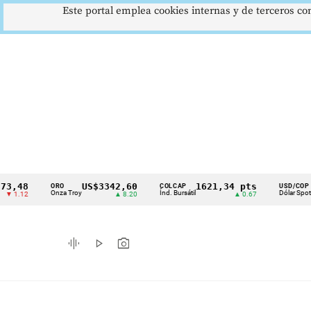
Este portal emplea cookies internas y de terceros con
US$3342,60
1621,34 pts
$4178
ORO
COLCAP
USD/COP
Cintillo
Onza Troy
Índ. Bursátil
Dólar Spot
▲ 8.20
▲ 0.67
▲ 0.42
de
indicadores
graphic_eq
play_arrow
photo_camera
económicos
Colombia