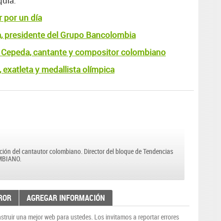
quia.
r por un día
a, presidente del Grupo Bancolombia
s Cepeda, cantante y compositor colombiano
 exatleta y medallista olímpica
Contactar
dición del cantautor colombiano. Director del bloque de Tendencias
OMBIANO.
ROR
AGREGAR INFORMACIÓN
truir una mejor web para ustedes. Los invitamos a reportar errores