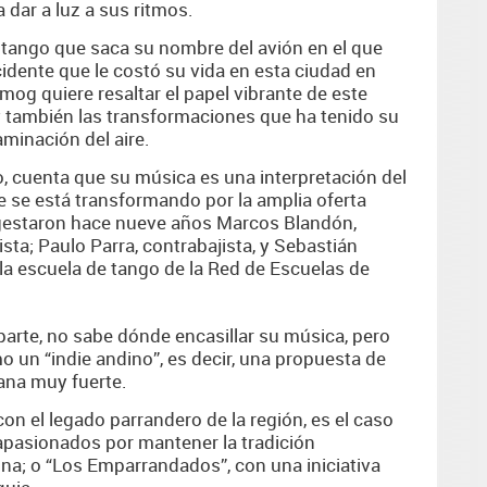
a dar a luz a sus ritmos.
 tango que saca su nombre del avión en el que
cidente que le costó su vida en esta ciudad en
smog
quiere resaltar el papel vibrante de este
 y también las transformaciones que ha tenido su
aminación del aire.
o, cuenta que su música es una interpretación del
e se está transformando por la amplia oferta
 gestaron hace nueve años Marcos Blandón,
sta; Paulo Parra, contrabajista, y Sebastián
 la escuela de tango de la Red de Escuelas de
 parte, no sabe dónde encasillar su música, pero
 un “indie andino”, es decir, una propuesta de
ana muy fuerte.
n el legado parrandero de la región, es el caso
 apasionados por mantener la tradición
a; o “Los Emparrandados”, con una iniciativa