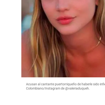
Acusan al cantante puertorriqueño de haberle sido infie
Colombiano/Instagram de @valeriaduqueh.