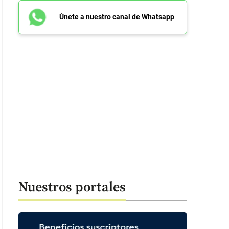
Únete a nuestro canal de Whatsapp
Nuestros portales
ada de Instagram @valeriaduqueh