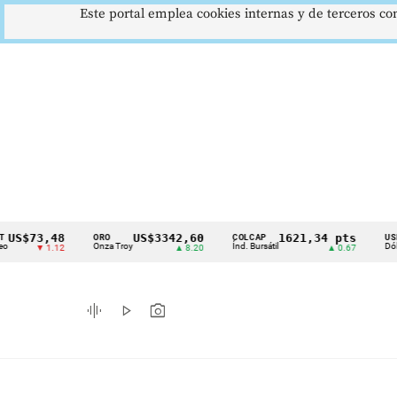
Este portal emplea cookies internas y de terceros con
3,48
US$3342,60
1621,34 pts
$
ORO
COLCAP
USD/COP
Cintillo
Onza Troy
Índ. Bursátil
Dólar Spot
 1.12
▲ 8.20
▲ 0.67
▲
de
indicadores
graphic_eq
play_arrow
photo_camera
económicos
Colombia