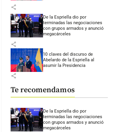
share
De la Espriella dio por
terminadas las negociaciones
con grupos armados y anunció
megacárceles
share
10 claves del discurso de
Abelardo de la Espriella al
asumir la Presidencia
share
Te recomendamos
De la Espriella dio por
terminadas las negociaciones
con grupos armados y anunció
megacárceles