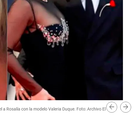
arrow_back
arrow_forward
l a Rosalía con la modelo Valeria Duque. Foto: Archivo El
Tom