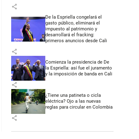
share
De la Espriella congelará el
gasto público, eliminará el
impuesto al patrimonio y
desarrollará el fracking:
primeros anuncios desde Cali
share
Comienza la presidencia de De
la Espriella: así fue el juramento
y la imposición de banda en Cali
share
¿Tiene una patineta o cicla
eléctrica? Ojo a las nuevas
reglas para circular en Colombia
share