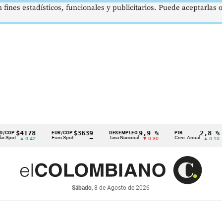
 fines estadísticos, funcionales y publicitarios. Puede aceptarlas
4178
$3639
9,9 %
2,8 %
EUR/COP
DESEMPLEO
PIB
TR
Euro Spot
Tasa Nacional
Crec. Anual
Tas
 0.42
—
▼ 0.30
▲ 0.10
Sábado
, 8 de Agosto de 2026