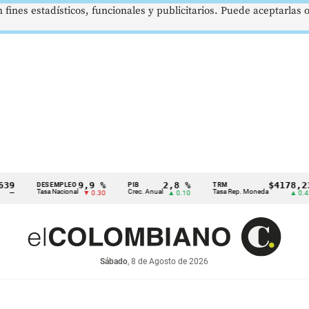
 fines estadísticos, funcionales y publicitarios. Puede aceptarlas
9,9 %
2,8 %
$4178,23
DESEMPLEO
PIB
TRM
Tasa Nacional
Crec. Anual
Tasa Rep. Moneda
▼ 0.30
▲ 0.10
▲ 0.42
Sábado
, 8 de Agosto de 2026