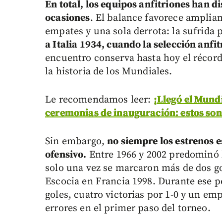
En total, los equipos anfitriones han d
ocasiones
. El balance favorece ampliame
empates y una sola derrota: la sufrida 
a Italia 1934, cuando la selección anfi
encuentro conserva hasta hoy el récord
la historia de los Mundiales.
Le recomendamos leer:
¡Llegó el Mund
ceremonias de inauguración: estos son l
Sin embargo,
no siempre los estrenos 
ofensivo.
Entre 1966 y 2002 predominó l
solo una vez se marcaron más de dos gol
Escocia en Francia 1998. Durante ese p
goles, cuatro victorias por 1-0 y un em
errores en el primer paso del torneo.