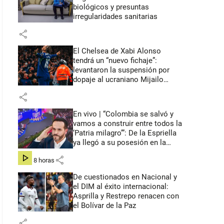
biológicos y presuntas
irregularidades sanitarias
share
El Chelsea de Xabi Alonso
tendrá un “nuevo fichaje”:
levantaron la suspensión por
dopaje al ucraniano Mijailo
Mudryk
share
En vivo | “Colombia se salvó y
vamos a construir entre todos la
‘Patria milagro’”: De la Espriella
ya llegó a su posesión en la
Arena USC
share
hace 8 horas
De cuestionados en Nacional y
el DIM al éxito internacional:
Asprilla y Restrepo renacen con
el Bolívar de la Paz
share