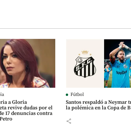
ia
Fútbol
ria a Gloria
Santos respaldó a Neymar t
eta revive dudas por el
la polémica en la Copa de B
de 17 denuncias contra
Petro
share