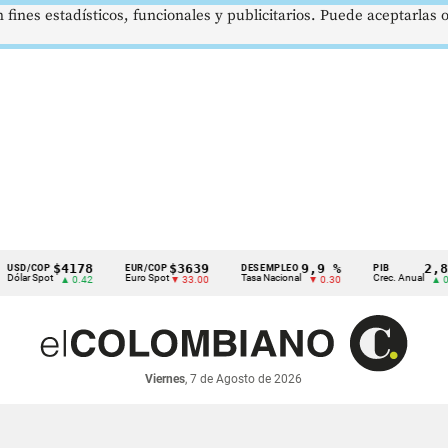
 fines estadísticos, funcionales y publicitarios. Puede aceptarlas
$4178
$3639
9,9 %
2,8 %
COP
EUR/COP
DESEMPLEO
PIB
Spot
Euro Spot
Tasa Nacional
Crec. Anual
▲ 0.42
▼ 33.00
▼ 0.30
▲ 0.10
Viernes
, 7 de Agosto de 2026