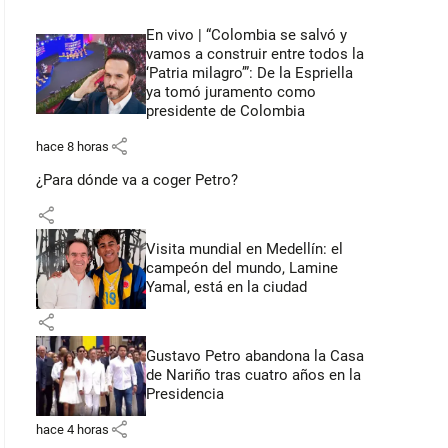
En vivo | “Colombia se salvó y
vamos a construir entre todos la
‘Patria milagro’”: De la Espriella
ya tomó juramento como
presidente de Colombia
share
hace 8 horas
¿Para dónde va a coger Petro?
share
Visita mundial en Medellín: el
campeón del mundo, Lamine
Yamal, está en la ciudad
share
Gustavo Petro abandona la Casa
de Nariño tras cuatro años en la
Presidencia
share
hace 4 horas