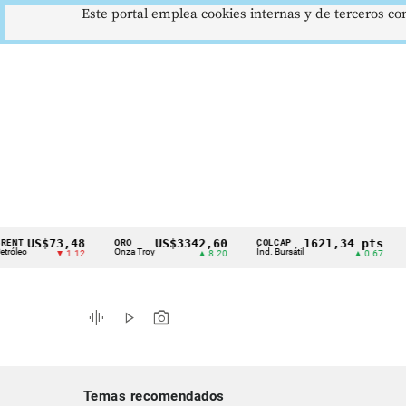
Este portal emplea cookies internas y de terceros con
US$73,48
US$3342,60
1621,34 pts
ORO
COLCAP
USD/
Cintillo
Onza Troy
Índ. Bursátil
Dólar 
▼ 1.12
▲ 8.20
▲ 0.67
de
indicadores
graphic_eq
play_arrow
photo_camera
económicos
Colombia
Temas recomendados