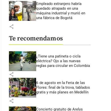
Empleado extranjero habría
quedado atrapado en una
máquina industrial y murió en
una fábrica de Bogotá
share
Te recomendamos
¿Tiene una patineta o cicla
eléctrica? Ojo a las nuevas
reglas para circular en Colombia
share
6 de agosto en la Feria de las
Flores: final de la trova, tablados
gratis y más planes en Medellín
share
Concierto gratuito de Arelys