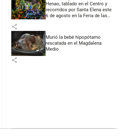
Henao, tablado en el Centro y
recorridos por Santa Elena este
6 de agosto en la Feria de las
Flores
share
Murió la bebé hipopótamo
rescatada en el Magdalena
Medio
share