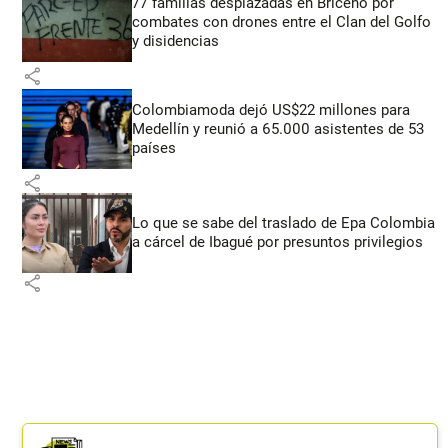
77 familias desplazadas en Briceño por
combates con drones entre el Clan del Golfo
y disidencias
share
Colombiamoda dejó US$22 millones para
Medellín y reunió a 65.000 asistentes de 53
países
share
Lo que se sabe del traslado de Epa Colombia
a cárcel de Ibagué por presuntos privilegios
share