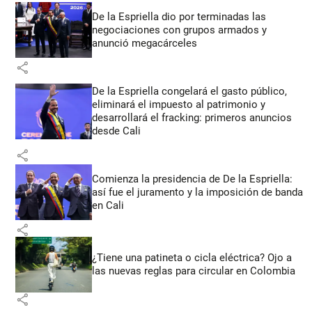
De la Espriella dio por terminadas las
negociaciones con grupos armados y
anunció megacárceles
share
De la Espriella congelará el gasto público,
eliminará el impuesto al patrimonio y
desarrollará el fracking: primeros anuncios
desde Cali
share
Comienza la presidencia de De la Espriella:
así fue el juramento y la imposición de banda
en Cali
share
¿Tiene una patineta o cicla eléctrica? Ojo a
las nuevas reglas para circular en Colombia
share