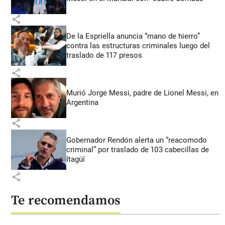
share
De la Espriella anuncia “mano de hierro”
contra las estructuras criminales luego del
traslado de 117 presos
share
Murió Jorge Messi, padre de Lionel Messi, en
Argentina
share
Gobernador Rendón alerta un “reacomodo
criminal” por traslado de 103 cabecillas de
Itagüí
share
Te recomendamos