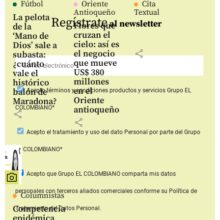
Fútbol
Oriente
Cita
Antioqueño
Textual
La pelota
Regístrate
al newsletter
Flores que
de la
cruzan el
‘Mano de
cielo: así es
Dios’ sale a
share
el negocio
subasta:
que mueve
¿cuánto
US$ 380
vale el
millones
histórico
en el
balón de
Acepto
términos y condiciones productos y servicios
Grupo EL
Oriente
Maradona?
COLOMBIANO*
antioqueño
share
share
Acepto
el tratamiento y uso del dato Personal
por parte del Grupo
EL COLOMBIANO*
Acepto que Grupo EL COLOMBIANO
comparta mis datos
personales con terceros aliados comerciales
conforme su Política de
Columnistas
Competencia
Tratamiento del Datos Personal.
epidémica