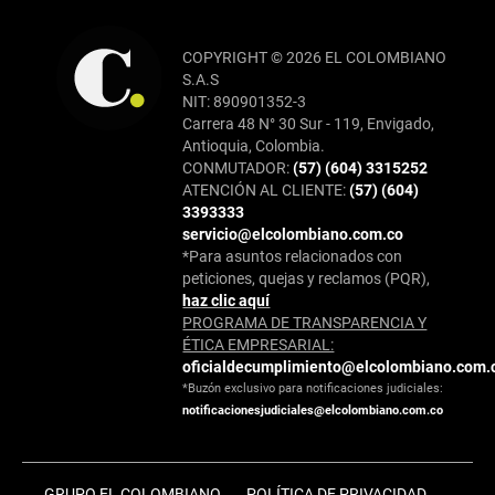
COPYRIGHT © 2026 EL COLOMBIANO
S.A.S
NIT: 890901352-3
Carrera 48 N° 30 Sur - 119, Envigado,
Antioquia, Colombia.
CONMUTADOR:
(57) (604) 3315252
ATENCIÓN AL CLIENTE:
(57) (604)
3393333
servicio@elcolombiano.com.co
*Para asuntos relacionados con
peticiones, quejas y reclamos (PQR),
haz clic aquí
PROGRAMA DE TRANSPARENCIA Y
ÉTICA EMPRESARIAL:
oficialdecumplimiento@elcolombiano.com.
*Buzón exclusivo para notificaciones judiciales:
notificacionesjudiciales@elcolombiano.com.co
GRUPO EL COLOMBIANO
POLÍTICA DE PRIVACIDAD