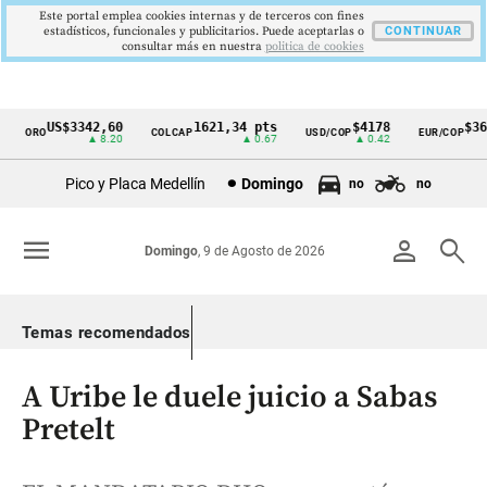
Este portal emplea cookies internas y de terceros con fines
estadísticos, funcionales y publicitarios. Puede aceptarlas o
CONTINUAR
consultar más en nuestra
politica de cookies
US$3342,60
1621,34 pts
$4178
$3648
ORO
COLCAP
USD/COP
EUR/COP
Cintillo
▲ 8.20
▲ 0.67
▲ 0.42
—
de
Pico y Placa Medellín
Domingo
no
no
indicadores
económicos
menu
person
search
Domingo
, 9 de Agosto de 2026
Colombia
Temas recomendados
A Uribe le duele juicio a Sabas
Pretelt