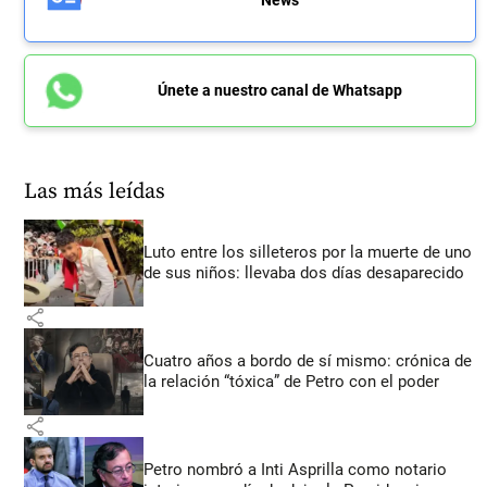
Únete a nuestro canal de Whatsapp
Las más leídas
Luto entre los silleteros por la muerte de uno
de sus niños: llevaba dos días desaparecido
share
Cuatro años a bordo de sí mismo: crónica de
la relación “tóxica” de Petro con el poder
share
Petro nombró a Inti Asprilla como notario