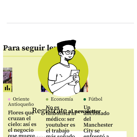
Para seguir leyendo
Oriente
Economía
Fútbol
Antioqueño
No es
Un
Regístrate
al newsletter
Flores que
futbolista ni
aficionado
cruzan el
médico: ser
del
cielo: así es
youtuber es
Manchester
el negocio
el trabajo
City se
que mueve
más soñado
enfrentó a