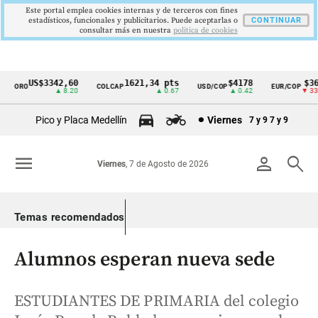
Este portal emplea cookies internas y de terceros con fines
estadísticos, funcionales y publicitarios. Puede aceptarlas o
CONTINUAR
consultar más en nuestra
politica de cookies
US$3342,60
1621,34 pts
$4178
$363
ORO
COLCAP
USD/COP
EUR/COP
Cintillo
▲ 8.20
▲ 0.67
▲ 0.42
▼ 33.0
de
Pico y Placa Medellín
Viernes
7 y 9
7 y 9
indicadores
económicos
menu
person
search
Viernes
, 7 de Agosto de 2026
Colombia
Temas recomendados
Alumnos esperan nueva sede
ESTUDIANTES DE PRIMARIA del colegio