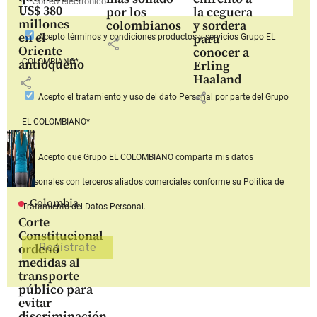
US$ 380
por los
la ceguera
millones
colombianos
y sordera
en el
para
Acepto
términos y condiciones productos y servicios
Grupo EL
share
Oriente
conocer a
COLOMBIANO*
antioqueño
Erling
Haaland
share
share
Acepto
el tratamiento y uso del dato Personal
por parte del Grupo
EL COLOMBIANO*
Acepto que Grupo EL COLOMBIANO
comparta mis datos
personales con terceros aliados comerciales
conforme su Política de
Colombia
Tratamiento del Datos Personal.
Corte
Constitucional
ordenó
medidas al
transporte
público para
evitar
discriminación