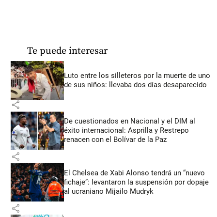
Te puede interesar
Luto entre los silleteros por la muerte de uno
de sus niños: llevaba dos días desaparecido
share
De cuestionados en Nacional y el DIM al
éxito internacional: Asprilla y Restrepo
renacen con el Bolívar de la Paz
share
El Chelsea de Xabi Alonso tendrá un “nuevo
fichaje”: levantaron la suspensión por dopaje
al ucraniano Mijailo Mudryk
share