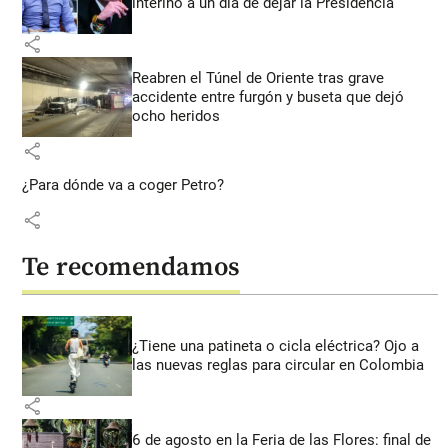
interino a un día de dejar la Presidencia
share
Reabren el Túnel de Oriente tras grave
accidente entre furgón y buseta que dejó
ocho heridos
share
¿Para dónde va a coger Petro?
share
Te recomendamos
¿Tiene una patineta o cicla eléctrica? Ojo a
las nuevas reglas para circular en Colombia
share
6 de agosto en la Feria de las Flores: final de