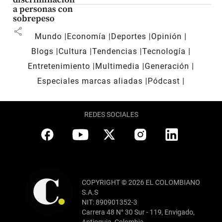
a personas con
sobrepeso
share
Mundo
Economía
Deportes
Opinión
Blogs
Cultura
Tendencias
Tecnología
Entretenimiento
Multimedia
Generación
Especiales marcas aliadas
Pódcast
REDES SOCIALES
COPYRIGHT © 2026 EL COLOMBIANO
S.A.S
NIT: 890901352-3
Carrera 48 N° 30 Sur - 119, Envigado,
Antioquia, Colombia.