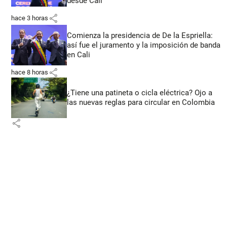
desde Cali
share
hace 3 horas
Comienza la presidencia de De la Espriella:
así fue el juramento y la imposición de banda
en Cali
share
hace 8 horas
¿Tiene una patineta o cicla eléctrica? Ojo a
las nuevas reglas para circular en Colombia
share