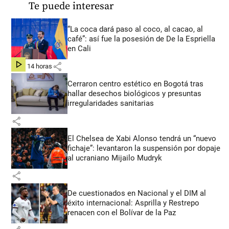
Te puede interesar
“La coca dará paso al coco, al cacao, al
café”: así fue la posesión de De la Espriella
en Cali
share
hace 14 horas
Cerraron centro estético en Bogotá tras
hallar desechos biológicos y presuntas
irregularidades sanitarias
share
El Chelsea de Xabi Alonso tendrá un “nuevo
fichaje”: levantaron la suspensión por dopaje
al ucraniano Mijailo Mudryk
share
De cuestionados en Nacional y el DIM al
éxito internacional: Asprilla y Restrepo
renacen con el Bolívar de la Paz