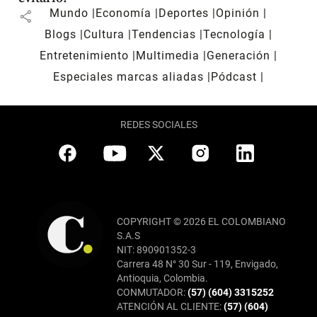
Mundo
Economía
Deportes
Opinión
share
Blogs
Cultura
Tendencias
Tecnología
Entretenimiento
Multimedia
Generación
Especiales marcas aliadas
Pódcast
REDES SOCIALES
COPYRIGHT © 2026 EL COLOMBIANO
S.A.S
NIT: 890901352-3
Carrera 48 N° 30 Sur - 119, Envigado,
Antioquia, Colombia.
CONMUTADOR:
(57) (604) 3315252
ATENCIÓN AL CLIENTE:
(57) (604)