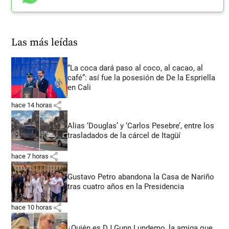
Las más leídas
“La coca dará paso al coco, al cacao, al
café”: así fue la posesión de De la Espriella
en Cali
share
hace 14 horas
Alias ‘Douglas’ y ‘Carlos Pesebre’, entre los
trasladados de la cárcel de Itagüí
share
hace 7 horas
Gustavo Petro abandona la Casa de Nariño
tras cuatro años en la Presidencia
share
hace 10 horas
¿Quién es DJ Gunn Lundemo, la amiga que