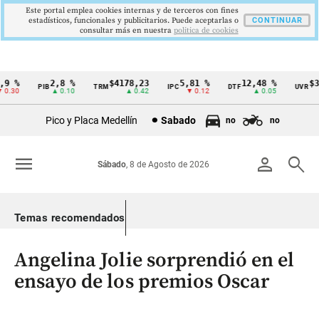
Este portal emplea cookies internas y de terceros con fines
estadísticos, funcionales y publicitarios. Puede aceptarlas o
CONTINUAR
consultar más en nuestra
politica de cookies
 %
2,8 %
$4178,23
5,81 %
12,48 %
$386
PIB
TRM
IPC
DTF
UVR
Cintillo
.30
▲ 0.10
▲ 0.42
▼ 0.12
▲ 0.05
de
Pico y Placa Medellín
Sabado
no
no
indicadores
económicos
menu
person
search
Sábado
, 8 de Agosto de 2026
Colombia
Temas recomendados
Angelina Jolie sorprendió en el
ensayo de los premios Oscar