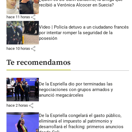
recibió a Verónica Alcocer en Suecia?
share
hace 11 horas
Video | Policía detuvo a un ciudadano francés
por intentar romper la seguridad de la
posesión
share
hace 10 horas
Te recomendamos
De la Espriella dio por terminadas las
negociaciones con grupos armados y
anunció megacárceles
share
hace 2 horas
De la Espriella congelará el gasto público,
eliminará el impuesto al patrimonio y
desarrollará el fracking: primeros anuncios