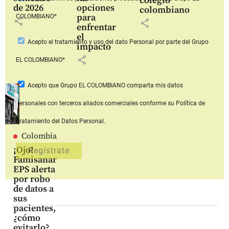
colegio
de 2026
opciones
colombiano
para
COLOMBIANO*
share
share
enfrentar
el
Acepto
el tratamiento y uso del dato Personal
por parte del Grupo
impacto
share
EL COLOMBIANO*
Acepto que Grupo EL COLOMBIANO
comparta mis datos
personales con terceros aliados comerciales
conforme su Política de
Tratamiento del Datos Personal.
Colombia
¡Ojo!
Famisanar
EPS alerta
por robo
de datos a
sus
pacientes,
¿cómo
evitarlo?