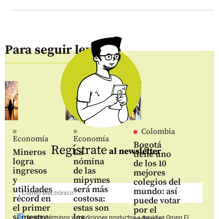
Para seguir leyendo
Colombia
Economía
Economía
Bogotá
Regístrate
al newsletter
Mineros
La
tiene uno
logra
nómina
de los 10
ingresos
de las
mejores
y
mipymes
colegios del
utilidades
será más
mundo: así
récord en
costosa:
puede votar
el primer
estas son
por el
semestre
las
Acepto
términos y condiciones productos y servicios
Grupo EL