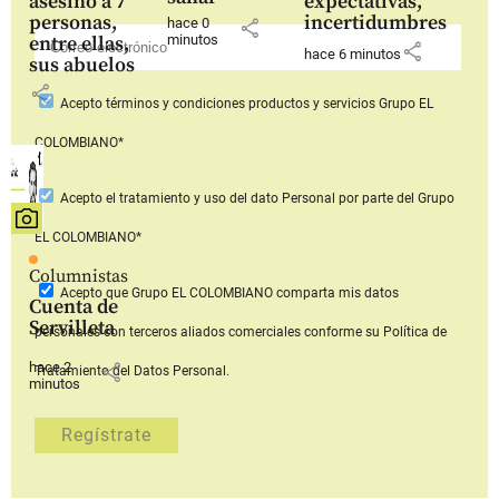
asesinó a 7
expectativas,
personas,
incertidumbres
hace 0
share
entre ellas,
minutos
share
hace 6 minutos
sus abuelos
share
Acepto
términos y condiciones productos y servicios
Grupo EL
COLOMBIANO*
Acepto
el tratamiento y uso del dato Personal
por parte del Grupo
EL COLOMBIANO*
Columnistas
Acepto que Grupo EL COLOMBIANO
comparta mis datos
Cuenta de
Servilleta
personales con terceros aliados comerciales
conforme su Política de
hace 2
share
Tratamiento del Datos Personal.
minutos