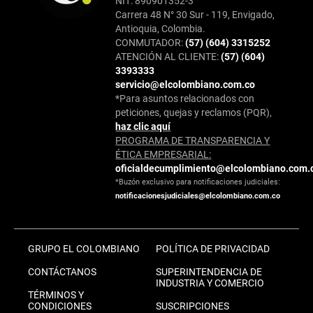
NIT: 890901352-3
Carrera 48 N° 30 Sur - 119, Envigado,
Antioquia, Colombia.
CONMUTADOR:
(57) (604) 3315252
ATENCIÓN AL CLIENTE:
(57) (604)
3393333
servicio@elcolombiano.com.co
*Para asuntos relacionados con
peticiones, quejas y reclamos (PQR),
haz clic aquí
PROGRAMA DE TRANSPARENCIA Y
ÉTICA EMPRESARIAL:
oficialdecumplimiento@elcolombiano.com.
*Buzón exclusivo para notificaciones judiciales:
notificacionesjudiciales@elcolombiano.com.co
GRUPO EL COLOMBIANO
POLÍTICA DE PRIVACIDAD
CONTÁCTANOS
SUPERINTENDENCIA DE
INDUSTRIA Y COMERCIO
TÉRMINOS Y
CONDICIONES
SUSCRIPCIONES