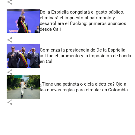
share
De la Espriella congelará el gasto público,
eliminará el impuesto al patrimonio y
desarrollará el fracking: primeros anuncios
desde Cali
share
Comienza la presidencia de De la Espriella:
así fue el juramento y la imposición de banda
en Cali
share
¿Tiene una patineta o cicla eléctrica? Ojo a
las nuevas reglas para circular en Colombia
share