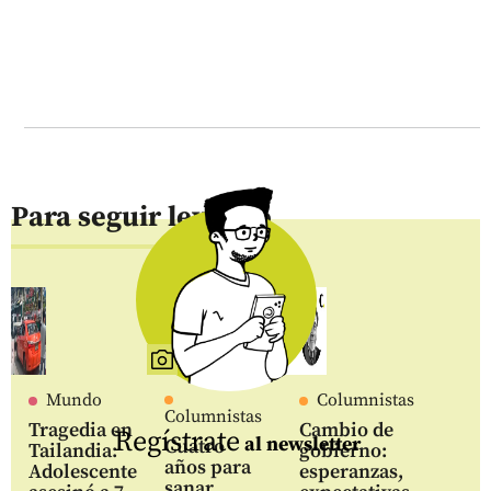
Para seguir leyendo
Mundo
Columnistas
Columnistas
Tragedia en
Cambio de
Regístrate
al newsletter
Cuatro
Tailandia:
gobierno:
años para
Adolescente
esperanzas,
sanar