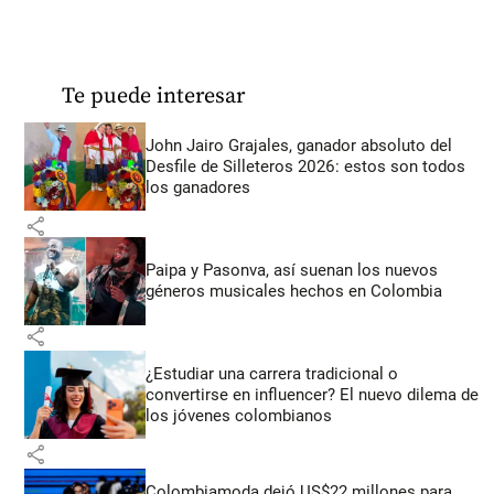
Te puede interesar
John Jairo Grajales, ganador absoluto del
Desfile de Silleteros 2026: estos son todos
los ganadores
share
Paipa y Pasonva, así suenan los nuevos
géneros musicales hechos en Colombia
share
¿Estudiar una carrera tradicional o
convertirse en influencer? El nuevo dilema de
los jóvenes colombianos
share
Colombiamoda dejó US$22 millones para