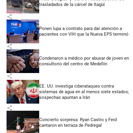
trasladados de la cárcel de Itagüí
share
Ponen lupa a contrato para dar atención a
pacientes con VIH que la Nueva EPS terminó
share
Condenaron a médico por abusar de joven en
consultorio del centro de Medellín
share
EE. UU. investiga ciberataques contra
sistemas de agua en al menos siete estados;
sospechas apuntan a Irán
share
Concierto sorpresa: Ryan Castro y Feid
cantaron en terraza de Pedregal