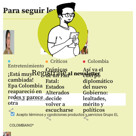
Para seguir leyendo
Críticos
Colombia
Entretenimiento
Crónicas
Así va el
Regístrate
al newsletter
¡Está muy
de un Fan
cuerpo
cambiada!
Fatal:
diplomático
Epa Colombia
Estados
del nuevo
reapareció en
Alterados
Gobierno:
redes y parece
decide
lealtades,
otra
volver a
mérito y
escucharse
políticos
share
Acepto
términos y condiciones productos y servicios
Grupo EL
share
share
COLOMBIANO*