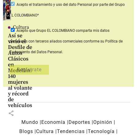
Acepto
el tratamiento y uso del dato Personal
por parte del Grupo
EL COLOMBIANO*
Cultura
Acepto que Grupo EL COLOMBIANO
comparta mis datos
Así se
vivió el
personales con terceros aliados comerciales
conforme su Política de
Desfile de
Autos
Tratamiento del Datos Personal.
Clásicos
en
Medellín:
140
mujeres
al volante
y récord
de
vehículos
share
Mundo
Economía
Deportes
Opinión
Blogs
Cultura
Tendencias
Tecnología