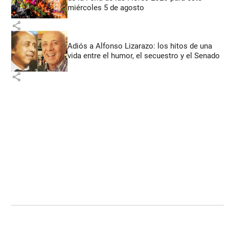
miércoles 5 de agosto
share
Adiós a Alfonso Lizarazo: los hitos de una
vida entre el humor, el secuestro y el Senado
share