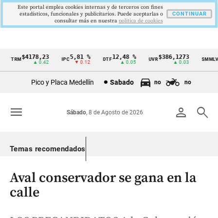
Este portal emplea cookies internas y de terceros con fines
estadísticos, funcionales y publicitarios. Puede aceptarlas o
CONTINUAR
consultar más en nuestra
politica de cookies
$4178,23
5,81 %
12,48 %
$386,1273
$
TRM
IPC
DTF
UVR
SMMLV
Cintillo
▲ 0.42
▼ 0.12
▲ 0.05
▲ 0.03
de
Pico y Placa Medellín
Sabado
no
no
indicadores
económicos
menu
person
search
Sábado
, 8 de Agosto de 2026
Colombia
Temas recomendados
Aval conservador se gana en la
calle