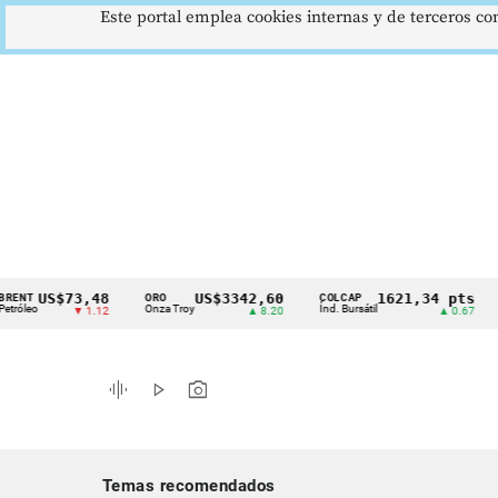
Este portal emplea cookies internas y de terceros con
US$73,48
US$3342,60
1621,34 pts
ORO
COLCAP
USD
Cintillo
Onza Troy
Índ. Bursátil
Dólar
▼ 1.12
▲ 8.20
▲ 0.67
de
indicadores
graphic_eq
play_arrow
photo_camera
económicos
Colombia
Temas recomendados