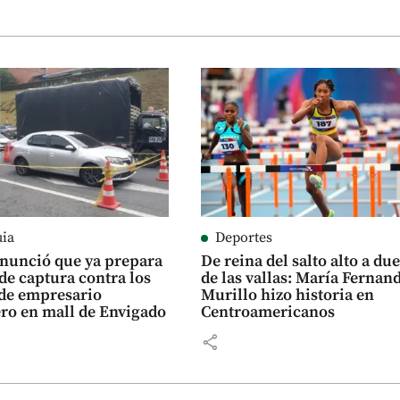
uia
Deportes
anunció que ya prepara
De reina del salto alto a du
de captura contra los
de las vallas: María Fernan
 de empresario
Murillo hizo historia en
ro en mall de Envigado
Centroamericanos
share