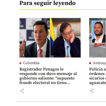
Para seguir leyendo
Colombia
Antioq
Registrador Penagos le
Policía 
responde con duro mensaje al
órdenes 
gobierno saliente: “supuesto
sicarios
fraude electoral no tiene
aguacate
sustento técnico”
share
share