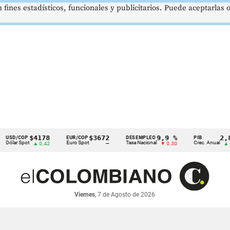
 fines estadísticos, funcionales y publicitarios. Puede aceptarlas
$4178
$3672
9,9 %
2,8 %
/COP
EUR/COP
DESEMPLEO
PIB
 Spot
Euro Spot
Tasa Nacional
Crec. Anual
▲ 0.42
—
▼ 0.30
▲ 0.10
Viernes
, 7 de Agosto de 2026