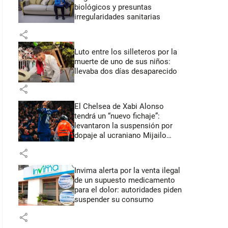
biológicos y presuntas
irregularidades sanitarias
share
Luto entre los silleteros por la
muerte de uno de sus niños:
llevaba dos días desaparecido
share
El Chelsea de Xabi Alonso
tendrá un “nuevo fichaje”:
levantaron la suspensión por
dopaje al ucraniano Mijailo
Mudryk
share
Invima alerta por la venta ilegal
de un supuesto medicamento
para el dolor: autoridades piden
suspender su consumo
share