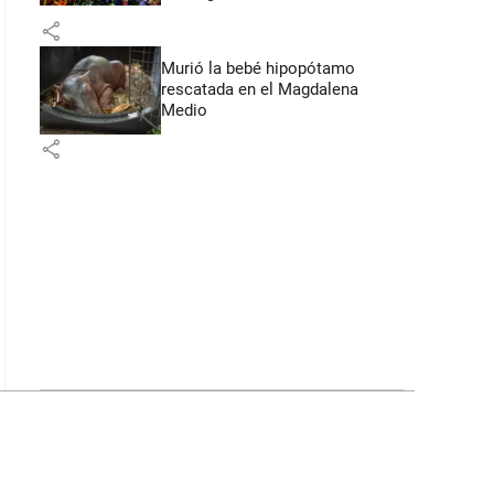
Flores
share
Murió la bebé hipopótamo
rescatada en el Magdalena
Medio
share