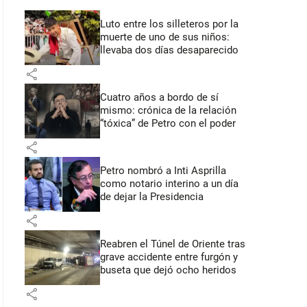
Luto entre los silleteros por la
muerte de uno de sus niños:
llevaba dos días desaparecido
share
Cuatro años a bordo de sí
mismo: crónica de la relación
“tóxica” de Petro con el poder
share
Petro nombró a Inti Asprilla
como notario interino a un día
de dejar la Presidencia
share
Reabren el Túnel de Oriente tras
grave accidente entre furgón y
buseta que dejó ocho heridos
share