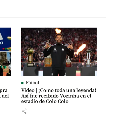
Fútbol
mpra
Video | ¡Como toda una leyenda!
 del
Así fue recibido Vozinha en el
estadio de Colo Colo
share