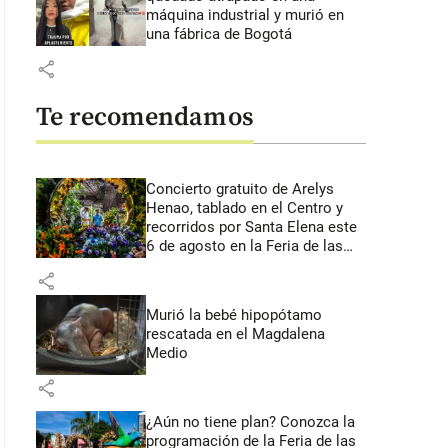
máquina industrial y murió en
una fábrica de Bogotá
share
Te recomendamos
Concierto gratuito de Arelys
Henao, tablado en el Centro y
recorridos por Santa Elena este
6 de agosto en la Feria de las
Flores
share
Murió la bebé hipopótamo
rescatada en el Magdalena
Medio
share
¿Aún no tiene plan? Conozca la
programación de la Feria de las