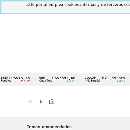
Este portal emplea cookies internas y de terceros con
US$73,48
US$3342,60
1621,34 pts
ORO
COLCAP
USD
Cintillo
Onza Troy
Índ. Bursátil
Dólar
▼ 1.12
▲ 8.20
▲ 0.67
de
indicadores
graphic_eq
play_arrow
photo_camera
económicos
Colombia
Temas recomendados