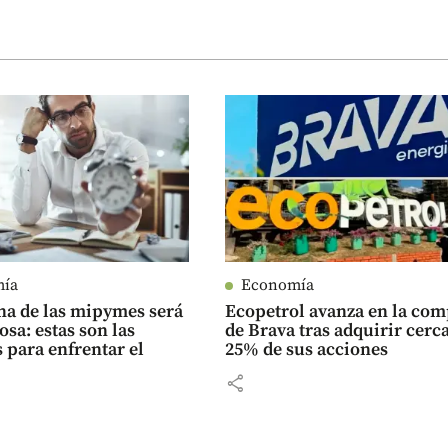
mía
Economía
a de las mipymes será
Ecopetrol avanza en la co
osa: estas son las
de Brava tras adquirir cerca
 para enfrentar el
25% de sus acciones
share