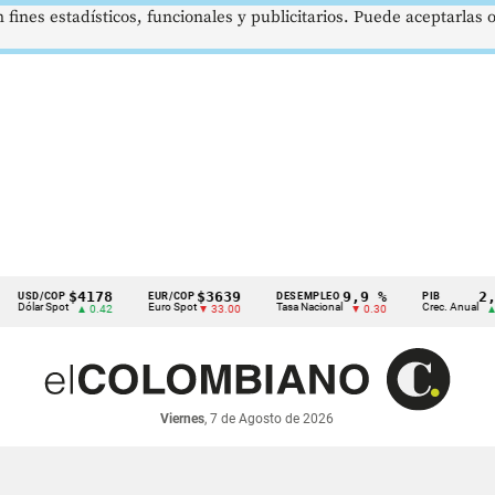
 fines estadísticos, funcionales y publicitarios. Puede aceptarlas
$4178
$3639
9,9 %
2,8 %
/COP
EUR/COP
DESEMPLEO
PIB
 Spot
Euro Spot
Tasa Nacional
Crec. Anual
▲ 0.42
▼ 33.00
▼ 0.30
▲ 0.10
Viernes
, 7 de Agosto de 2026