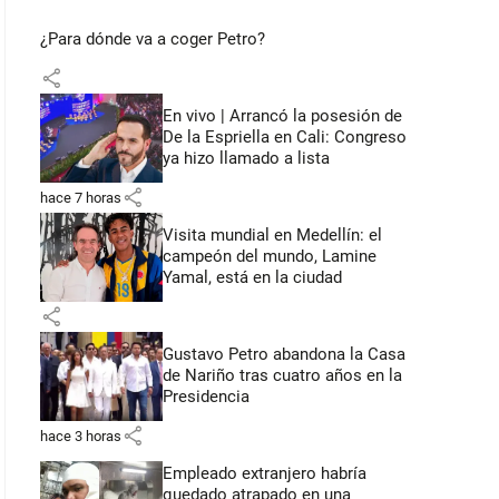
¿Para dónde va a coger Petro?
share
En vivo | Arrancó la posesión de
De la Espriella en Cali: Congreso
ya hizo llamado a lista
share
hace 7 horas
Visita mundial en Medellín: el
campeón del mundo, Lamine
Yamal, está en la ciudad
share
Gustavo Petro abandona la Casa
de Nariño tras cuatro años en la
Presidencia
share
hace 3 horas
Empleado extranjero habría
quedado atrapado en una