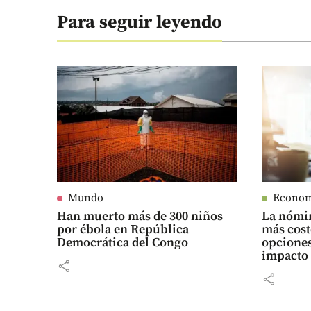
Para seguir leyendo
Mundo
Econo
Han muerto más de 300 niños
La nómin
por ébola en República
más cost
Democrática del Congo
opciones
impacto
share
share