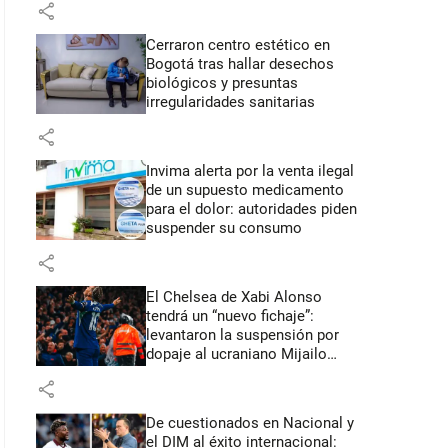
share
Cerraron centro estético en
Bogotá tras hallar desechos
biológicos y presuntas
irregularidades sanitarias
share
Invima alerta por la venta ilegal
de un supuesto medicamento
para el dolor: autoridades piden
suspender su consumo
share
El Chelsea de Xabi Alonso
tendrá un “nuevo fichaje”:
levantaron la suspensión por
dopaje al ucraniano Mijailo
Mudryk
share
De cuestionados en Nacional y
el DIM al éxito internacional: