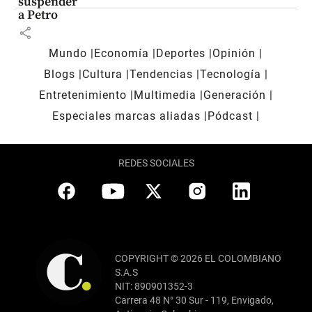
suspender
a Petro
share
Mundo
Economía
Deportes
Opinión
Blogs
Cultura
Tendencias
Tecnología
Entretenimiento
Multimedia
Generación
Especiales marcas aliadas
Pódcast
REDES SOCIALES
COPYRIGHT © 2026 EL COLOMBIANO
S.A.S
NIT: 890901352-3
Carrera 48 N° 30 Sur - 119, Envigado,