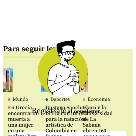
Para seguir leyendo
Mundo
Deportes
Economía
En Grecia
Gustavo Sánchez
Claro y la
Regístrate
al newsletter
encontraron
brilla con un oro
Universidad
muerta a
para la natación
de La
una mujer
artística de
Sabana
en una
Colombia en
abren 160