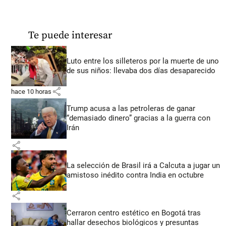
Te puede interesar
Luto entre los silleteros por la muerte de uno
de sus niños: llevaba dos días desaparecido
share
hace 10 horas
Trump acusa a las petroleras de ganar
“demasiado dinero” gracias a la guerra con
Irán
share
La selección de Brasil irá a Calcuta a jugar un
amistoso inédito contra India en octubre
share
Cerraron centro estético en Bogotá tras
hallar desechos biológicos y presuntas