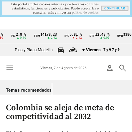
Este portal emplea cookies internas y de terceros con fines
estadísticos, funcionales y publicitarios. Puede aceptarlas o
CONTINUAR
consultar más en nuestra
politica de cookies
%
2,8 %
$4178,23
5,81 %
12,48 %
$386,
PIB
TRM
IPC
DTF
UVR
Cintillo
0
▲ 0.10
▲ 0.42
▼ 0.12
▲ 0.05
▲ 
de
Pico y Placa Medellín
Viernes
7 y 9
7 y 9
indicadores
económicos
menu
person
search
Viernes
, 7 de Agosto de 2026
Colombia
Temas recomendados
Colombia se aleja de meta de
competitividad al 2032