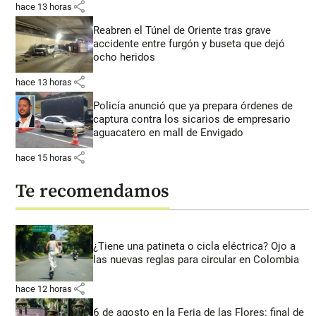
share
hace 13 horas
Reabren el Túnel de Oriente tras grave
accidente entre furgón y buseta que dejó
ocho heridos
share
hace 13 horas
Policía anunció que ya prepara órdenes de
captura contra los sicarios de empresario
aguacatero en mall de Envigado
share
hace 15 horas
Te recomendamos
¿Tiene una patineta o cicla eléctrica? Ojo a
las nuevas reglas para circular en Colombia
share
hace 12 horas
6 de agosto en la Feria de las Flores: final de