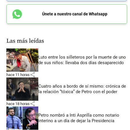
Únete a nuestro canal de Whatsapp
Las más leídas
Luto entre los silleteros por la muerte de uno
de sus niños: llevaba dos días desaparecido
share
hace 11 horas
Cuatro años a bordo de sí mismo: crónica de
la relación “tóxica” de Petro con el poder
share
hace 18 horas
Petro nombró a Inti Asprilla como notario
interino a un día de dejar la Presidencia