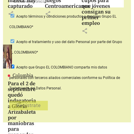
maleta: hay
Juegos
cupos para
capturado
Centroamericanos
que jóvenes
consigan su
share
share
primer
Acepto
términos y condiciones productos y servicios
Grupo EL
empleo
COLOMBIANO*
share
Acepto
el tratamiento y uso del dato Personal
por parte del Grupo
EL COLOMBIANO*
Acepto que Grupo EL COLOMBIANO
comparta mis datos
Colombia
personales con terceros aliados comerciales
conforme su Política de
Para el 2 de
septiembre
Tratamiento del Datos Personal.
quedó
indagatoria
a Gloria
Arizabaleta
por
maniobras
para