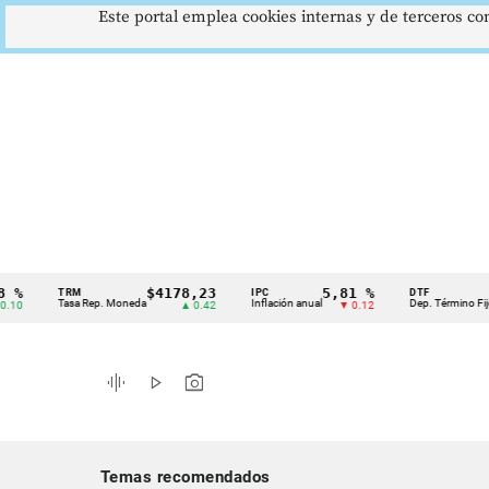
Este portal emplea cookies internas y de terceros con
$4178,23
5,81 %
12,4
TRM
IPC
DTF
Cintillo
Tasa Rep. Moneda
Inflación anual
Dep. Término Fijo
▲ 0.42
▼ 0.12
▲ 
de
indicadores
graphic_eq
play_arrow
photo_camera
económicos
Colombia
Temas recomendados