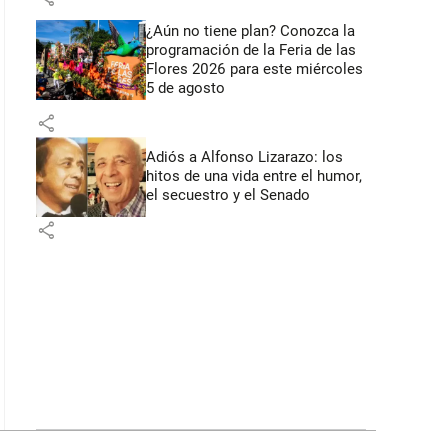
¿Aún no tiene plan? Conozca la
programación de la Feria de las
Flores 2026 para este miércoles
5 de agosto
share
Adiós a Alfonso Lizarazo: los
hitos de una vida entre el humor,
el secuestro y el Senado
share