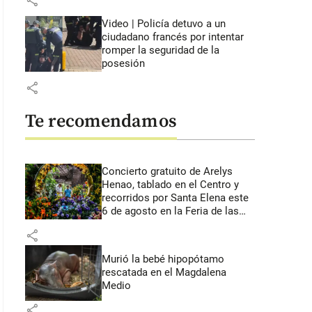
share
Video | Policía detuvo a un
ciudadano francés por intentar
romper la seguridad de la
posesión
share
Te recomendamos
Concierto gratuito de Arelys
Henao, tablado en el Centro y
recorridos por Santa Elena este
6 de agosto en la Feria de las
Flores
share
Murió la bebé hipopótamo
rescatada en el Magdalena
Medio
share