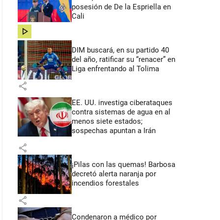
posesión de De la Espriella en
Cali
share
DIM buscará, en su partido 40
del año, ratificar su “renacer” en
Liga enfrentando al Tolima
share
EE. UU. investiga ciberataques
contra sistemas de agua en al
menos siete estados;
sospechas apuntan a Irán
share
¡Pilas con las quemas! Barbosa
decretó alerta naranja por
incendios forestales
share
Condenaron a médico por