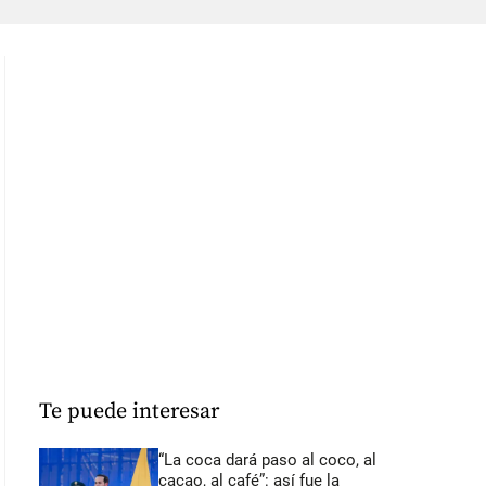
Te puede interesar
“La coca dará paso al coco, al
cacao, al café”: así fue la