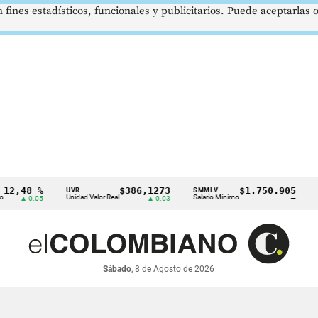
 fines estadísticos, funcionales y publicitarios. Puede aceptarlas
8 %
$386,1273
$1.750.905
UVR
SMMLV
BRENT
Unidad Valor Real
Salario Mínimo
Petróleo
0.05
▲ 0.03
—
Sábado
, 8 de Agosto de 2026