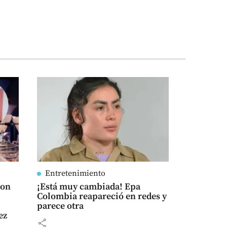
Entretenimiento
con
¡Está muy cambiada! Epa
Colombia reapareció en redes y
parece otra
ez
share