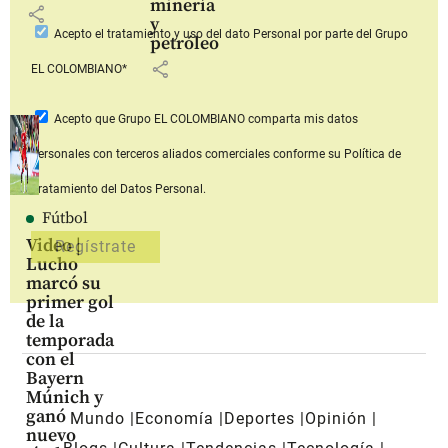
minería
share
y
Acepto
el tratamiento y uso del dato Personal
por parte del Grupo
petróleo
share
EL COLOMBIANO*
Acepto que Grupo EL COLOMBIANO
comparta mis datos
personales con terceros aliados comerciales
conforme su Política de
Tratamiento del Datos Personal.
Fútbol
Video |
Lucho
marcó su
primer gol
de la
temporada
con el
Bayern
Múnich y
ganó
Mundo
Economía
Deportes
Opinión
nuevo