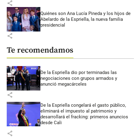
share
Quiénes son Ana Lucía Pineda y los hijos de
Abelardo de la Espriella, la nueva familia
presidencial
share
Te recomendamos
De la Espriella dio por terminadas las
negociaciones con grupos armados y
anunció megacárceles
share
De la Espriella congelará el gasto público,
eliminará el impuesto al patrimonio y
desarrollará el fracking: primeros anuncios
desde Cali
share