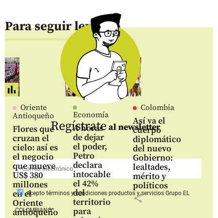
Para seguir leyendo
Oriente
Colombia
Economía
Antioqueño
Así va el
Regístrate
al newsletter
A horas
Flores que
cuerpo
de dejar
cruzan el
diplomático
el poder,
cielo: así es
del nuevo
Petro
el negocio
Gobierno:
declara
que mueve
lealtades,
intocable
US$ 380
mérito y
el 42%
millones
políticos
del
en el
Acepto
términos y condiciones productos y servicios
Grupo EL
share
territorio
Oriente
para
COLOMBIANO*
antioqueño