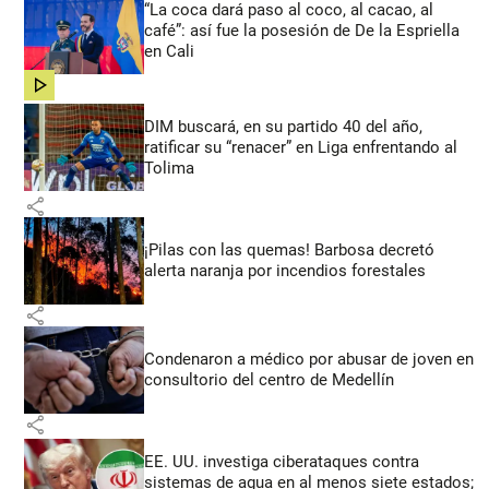
“La coca dará paso al coco, al cacao, al
café”: así fue la posesión de De la Espriella
en Cali
share
DIM buscará, en su partido 40 del año,
ratificar su “renacer” en Liga enfrentando al
Tolima
share
¡Pilas con las quemas! Barbosa decretó
alerta naranja por incendios forestales
share
Condenaron a médico por abusar de joven en
consultorio del centro de Medellín
share
EE. UU. investiga ciberataques contra
sistemas de agua en al menos siete estados;