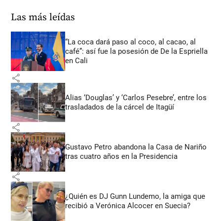
Las más leídas
“La coca dará paso al coco, al cacao, al
café”: así fue la posesión de De la Espriella
en Cali
share
Alias ‘Douglas’ y ‘Carlos Pesebre’, entre los
trasladados de la cárcel de Itagüí
share
Gustavo Petro abandona la Casa de Nariño
tras cuatro años en la Presidencia
share
¿Quién es DJ Gunn Lundemo, la amiga que
recibió a Verónica Alcocer en Suecia?