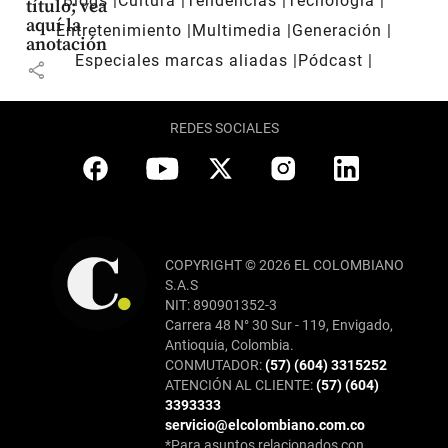
Blogs
Cultura
Tendencias
Tecnología
título; vea
aquí la
Entretenimiento
Multimedia
Generación
anotación
Especiales marcas aliadas
Pódcast
share
REDES SOCIALES
COPYRIGHT © 2026 EL COLOMBIANO
S.A.S
NIT: 890901352-3
Carrera 48 N° 30 Sur - 119, Envigado,
Antioquia, Colombia.
CONMUTADOR:
(57) (604) 3315252
ATENCIÓN AL CLIENTE:
(57) (604)
3393333
servicio@elcolombiano.com.co
*Para asuntos relacionados con