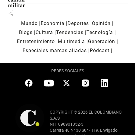
militar
share
Mundo
Economía
Deportes
Opinión
Blogs
Cultura
Tendencias
Tecnología
Entretenimiento
Multimedia
Generación
Especiales marcas aliadas
Pódcast
REDES SOCIALES
COPYRIGHT © 2026 EL COLOMBIANO
S.A.S
NIT: 890901352-3
Carrera 48 N° 30 Sur - 119, Envigado,