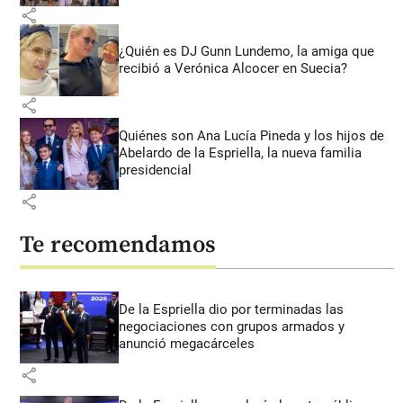
share
¿Quién es DJ Gunn Lundemo, la amiga que
recibió a Verónica Alcocer en Suecia?
share
Quiénes son Ana Lucía Pineda y los hijos de
Abelardo de la Espriella, la nueva familia
presidencial
share
Te recomendamos
De la Espriella dio por terminadas las
negociaciones con grupos armados y
anunció megacárceles
share