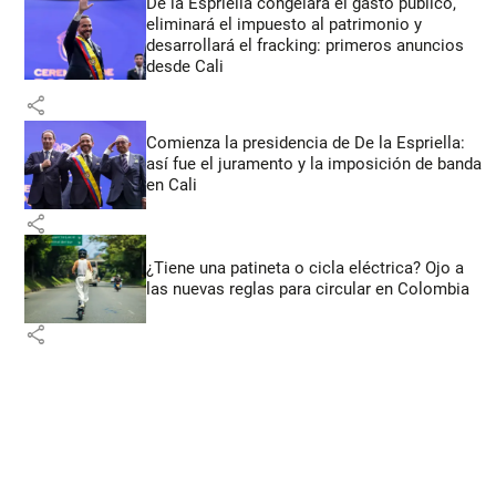
De la Espriella congelará el gasto público,
eliminará el impuesto al patrimonio y
desarrollará el fracking: primeros anuncios
desde Cali
share
Comienza la presidencia de De la Espriella:
así fue el juramento y la imposición de banda
en Cali
share
¿Tiene una patineta o cicla eléctrica? Ojo a
las nuevas reglas para circular en Colombia
share