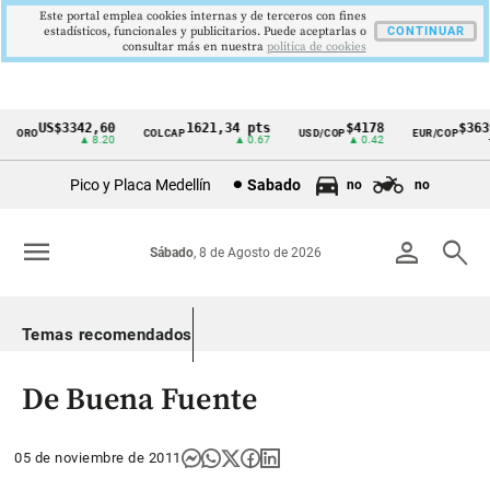
Este portal emplea cookies internas y de terceros con fines
estadísticos, funcionales y publicitarios. Puede aceptarlas o
CONTINUAR
consultar más en nuestra
politica de cookies
US$3342,60
1621,34 pts
$4178
$3639
ORO
COLCAP
USD/COP
EUR/COP
Cintillo
▲ 8.20
▲ 0.67
▲ 0.42
—
de
Pico y Placa Medellín
Sabado
no
no
indicadores
económicos
menu
person
search
Sábado
, 8 de Agosto de 2026
Colombia
Temas recomendados
De Buena Fuente
05 de noviembre de 2011