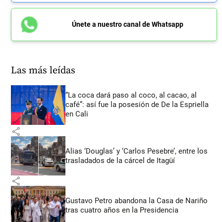
Únete a nuestro canal de Whatsapp
Las más leídas
“La coca dará paso al coco, al cacao, al
café”: así fue la posesión de De la Espriella
en Cali
share
Alias ‘Douglas’ y ‘Carlos Pesebre’, entre los
trasladados de la cárcel de Itagüí
share
Gustavo Petro abandona la Casa de Nariño
tras cuatro años en la Presidencia