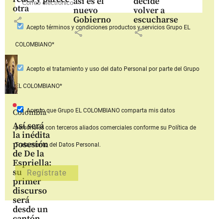
así es el
decide
otra
nuevo
volver a
Gobierno
escucharse
share
Acepto
términos y condiciones productos y servicios
Grupo EL
share
share
COLOMBIANO*
Acepto
el tratamiento y uso del dato Personal
por parte del Grupo
EL COLOMBIANO*
Acepto que Grupo EL COLOMBIANO
comparta mis datos
Colombia
Así será
personales con terceros aliados comerciales
conforme su Política de
la inédita
posesión
Tratamiento del Datos Personal.
de De la
Espriella:
su
primer
discurso
será
desde un
cantón