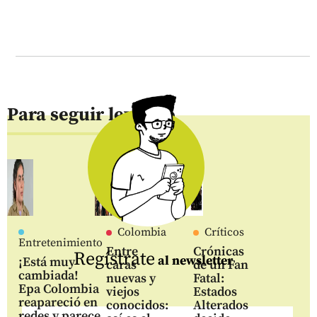
Para seguir leyendo
Colombia
Críticos
Entretenimiento
Entre
Crónicas
Regístrate
al newsletter
¡Está muy
caras
de un Fan
cambiada!
nuevas y
Fatal:
Epa Colombia
viejos
Estados
reapareció en
conocidos:
Alterados
redes y parece