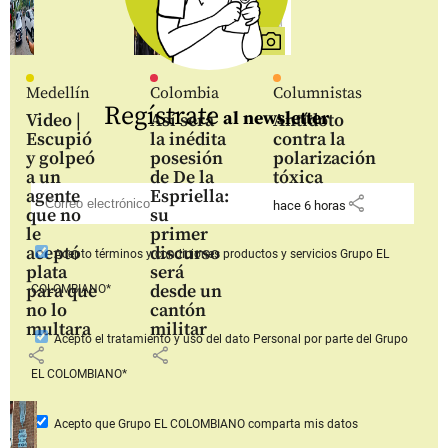
Medellín
Colombia
Columnistas
Regístrate
al newsletter
Video |
Así será
Antídoto
Escupió
la inédita
contra la
y golpeó
posesión
polarización
a un
de De la
tóxica
agente
Espriella:
share
hace 6 horas
que no
su
le
primer
aceptó
discurso
Acepto
términos y condiciones productos y servicios
Grupo EL
plata
será
para que
desde un
COLOMBIANO*
no lo
cantón
multara
militar
Acepto
el tratamiento y uso del dato Personal
por parte del Grupo
share
share
EL COLOMBIANO*
Acepto que Grupo EL COLOMBIANO
comparta mis datos