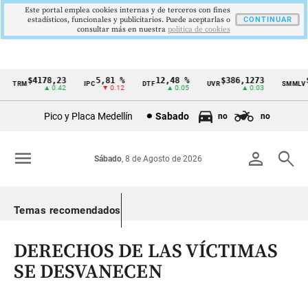
Este portal emplea cookies internas y de terceros con fines
estadísticos, funcionales y publicitarios. Puede aceptarlas o
CONTINUAR
consultar más en nuestra
politica de cookies
$4178,23
5,81 %
12,48 %
$386,1273
$1
TRM
IPC
DTF
UVR
SMMLV
Cintillo
▲ 0.42
▼ 0.12
▲ 0.05
▲ 0.03
de
Pico y Placa Medellín
Sabado
no
no
indicadores
económicos
menu
person
search
Sábado
, 8 de Agosto de 2026
Colombia
Temas recomendados
DERECHOS DE LAS VÍCTIMAS
SE DESVANECEN