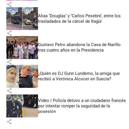
share
Alias ‘Douglas’ y ‘Carlos Pesebre’, entre los
trasladados de la cárcel de Itagüí
share
Gustavo Petro abandona la Casa de Nariño
tras cuatro años en la Presidencia
share
¿Quién es DJ Gunn Lundemo, la amiga que
recibió a Verónica Alcocer en Suecia?
share
Video | Policía detuvo a un ciudadano francés
por intentar romper la seguridad de la
posesión
share