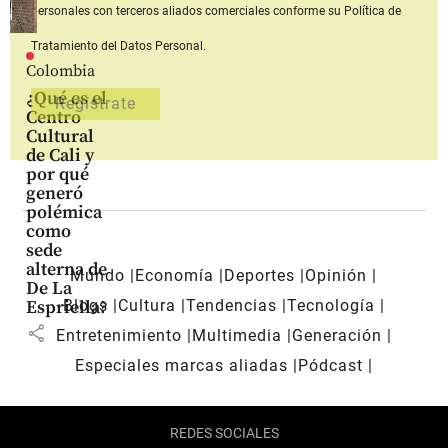
personales con terceros aliados comerciales
conforme su Política de
Tratamiento del Datos Personal.
Colombia
¿Qué es el
Centro
Cultural
de Cali y
por qué
generó
polémica
como
sede
alterna de
Mundo
Economía
Deportes
Opinión
De La
Blogs
Cultura
Tendencias
Tecnología
Espriella?
share
Entretenimiento
Multimedia
Generación
Especiales marcas aliadas
Pódcast
REDES SOCIALES