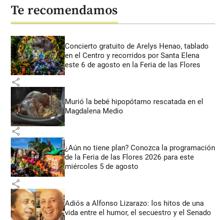
Te recomendamos
Concierto gratuito de Arelys Henao, tablado
en el Centro y recorridos por Santa Elena
este 6 de agosto en la Feria de las Flores
share
Murió la bebé hipopótamo rescatada en el
Magdalena Medio
share
¿Aún no tiene plan? Conozca la programación
de la Feria de las Flores 2026 para este
miércoles 5 de agosto
share
Adiós a Alfonso Lizarazo: los hitos de una
vida entre el humor, el secuestro y el Senado