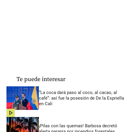
Te puede interesar
“La coca dará paso al coco, al cacao, al
café”: así fue la posesión de De la Espriella
en Cali
share
¡Pilas con las quemas! Barbosa decretó
alerta naranja por incendios forestales