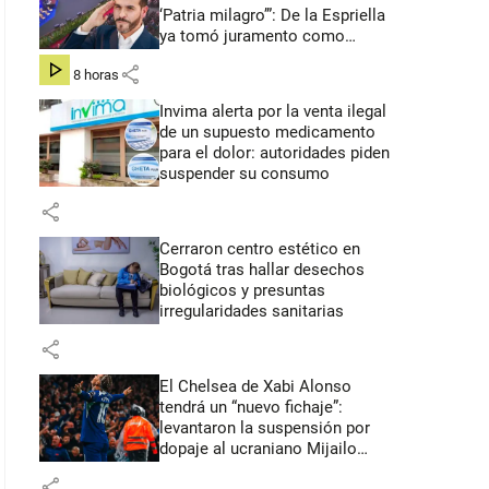
‘Patria milagro’”: De la Espriella
ya tomó juramento como
presidente de Colombia
share
hace 8 horas
Invima alerta por la venta ilegal
de un supuesto medicamento
para el dolor: autoridades piden
suspender su consumo
share
Cerraron centro estético en
Bogotá tras hallar desechos
biológicos y presuntas
irregularidades sanitarias
share
El Chelsea de Xabi Alonso
tendrá un “nuevo fichaje”:
levantaron la suspensión por
dopaje al ucraniano Mijailo
Mudryk
share