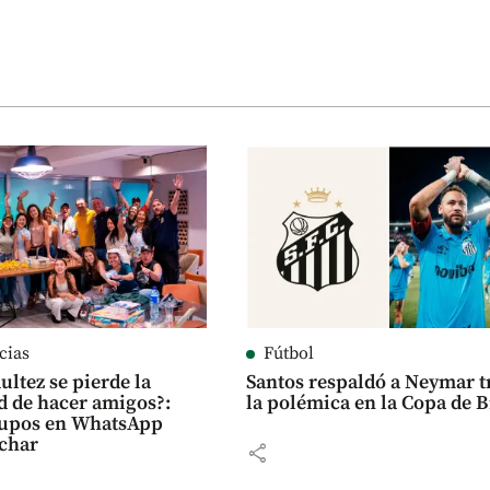
cias
Fútbol
ultez se pierde la
Santos respaldó a Neymar t
d de hacer amigos?:
la polémica en la Copa de B
rupos en WhatsApp
rchar
share