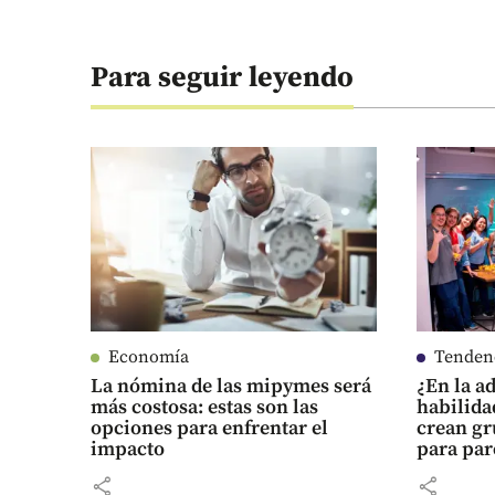
Para seguir leyendo
Economía
Tenden
La nómina de las mipymes será
¿En la ad
más costosa: estas son las
habilida
opciones para enfrentar el
crean g
impacto
para pa
share
share