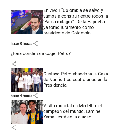
En vivo | “Colombia se salvó y
vamos a construir entre todos la
‘Patria milagro’”: De la Espriella
ya tomó juramento como
presidente de Colombia
share
hace 8 horas
¿Para dónde va a coger Petro?
share
Gustavo Petro abandona la Casa
de Nariño tras cuatro años en la
Presidencia
share
hace 4 horas
Visita mundial en Medellín: el
campeón del mundo, Lamine
Yamal, está en la ciudad
share