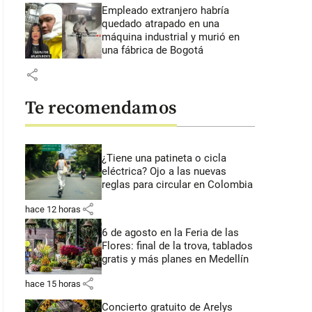
Empleado extranjero habría
quedado atrapado en una
máquina industrial y murió en
una fábrica de Bogotá
share
Te recomendamos
¿Tiene una patineta o cicla
eléctrica? Ojo a las nuevas
reglas para circular en Colombia
share
hace 12 horas
6 de agosto en la Feria de las
Flores: final de la trova, tablados
gratis y más planes en Medellín
share
hace 15 horas
Concierto gratuito de Arelys