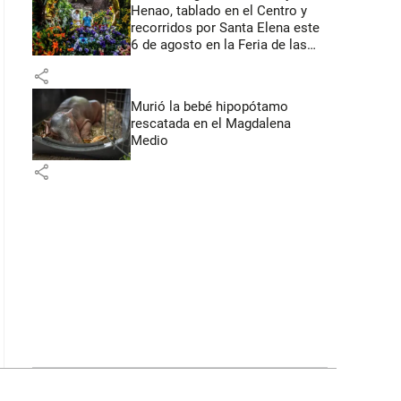
Henao, tablado en el Centro y
recorridos por Santa Elena este
6 de agosto en la Feria de las
Flores
share
Murió la bebé hipopótamo
rescatada en el Magdalena
Medio
share