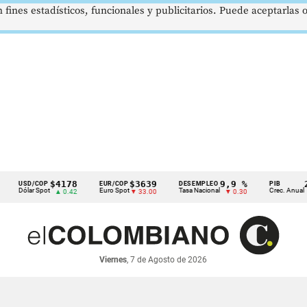
 fines estadísticos, funcionales y publicitarios. Puede aceptarlas
$4178
$3639
9,9 %
2,8 
SD/COP
EUR/COP
DESEMPLEO
PIB
ólar Spot
Euro Spot
Tasa Nacional
Crec. Anual
▲ 0.42
▼ 33.00
▼ 0.30
▲ 0.1
Viernes
, 7 de Agosto de 2026