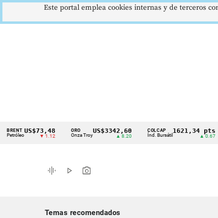
Este portal emplea cookies internas y de terceros con
US$73,48
US$3342,60
1621,34 pts
NT
ORO
COLCAP
U
Cintillo
óleo
Onza Troy
Índ. Bursátil
D
▼ 1.12
▲ 8.20
▲ 0.67
de
indicadores
graphic_eq
play_arrow
photo_camera
económicos
Colombia
Temas recomendados