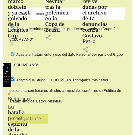
marcó
Neymar
revive
doblete
tras la
dudas por
y ya es el
polémica
el archivo
goleador
en la
de 17
de la
Copa de
denuncias
Leagues
Brasil
contra
Acepto
términos y condiciones productos y servicios
Grupo EL
Cup
Gustavo
share
COLOMBIANO*
Petro
share
share
Acepto
el tratamiento y uso del dato Personal
por parte del Grupo
EL COLOMBIANO*
Acepto que Grupo EL COLOMBIANO
comparta mis datos
personales con terceros aliados comerciales
conforme su Política de
Editoriales
Tratamiento del Datos Personal.
La
batalla
por el
espíritu
de la