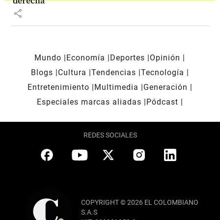
derecha
share
Mundo
Economía
Deportes
Opinión
Blogs
Cultura
Tendencias
Tecnología
Entretenimiento
Multimedia
Generación
Especiales marcas aliadas
Pódcast
REDES SOCIALES
COPYRIGHT © 2026 EL COLOMBIANO
S.A.S