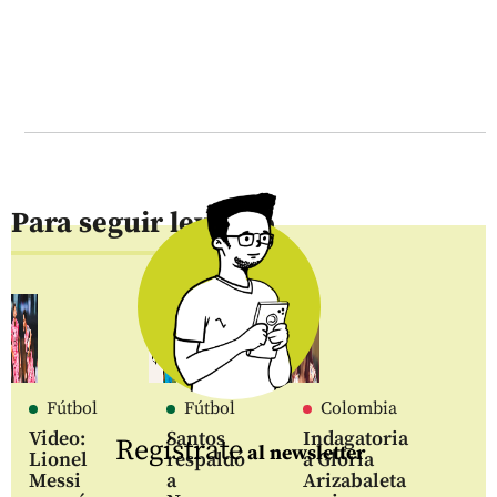
Para seguir leyendo
Fútbol
Fútbol
Colombia
Video:
Santos
Indagatoria
Regístrate
al newsletter
Lionel
respaldó
a Gloria
Messi
a
Arizabaleta