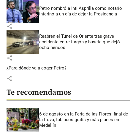
Petro nombró a Inti Asprilla como notario
interino a un día de dejar la Presidencia
share
Reabren el Túnel de Oriente tras grave
accidente entre furgón y buseta que dejó
ocho heridos
share
¿Para dónde va a coger Petro?
share
Te recomendamos
6 de agosto en la Feria de las Flores: final de
la trova, tablados gratis y más planes en
Medellín