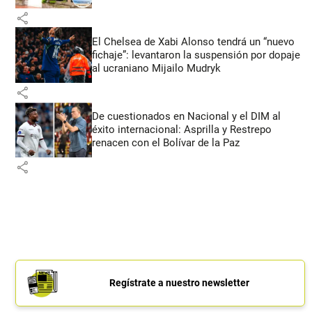
share
El Chelsea de Xabi Alonso tendrá un “nuevo
fichaje”: levantaron la suspensión por dopaje
al ucraniano Mijailo Mudryk
share
De cuestionados en Nacional y el DIM al
éxito internacional: Asprilla y Restrepo
renacen con el Bolívar de la Paz
share
Regístrate a nuestro newsletter