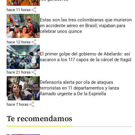
share
hace 11 horas
Estas son las tres colombianas que murieron
en accidente aéreo en Brasil; viajaban para
celebrar unos quince
share
hace 12 horas
El primer golpe del gobierno de Abelardo: así
sacaron a los 117 capos de la cárcel de Itagüí
share
hace 21 horas
Defensoría alerta por ola de ataques
terroristas en 11 departamentos y lanza
llamado urgente a De la Espriella
share
hace 7 horas
Te recomendamos