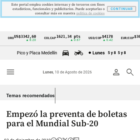
Este portal emplea cookies internas y de terceros con fines
estadísticos, funcionales y publicitarios. Puede aceptarlas o
CONTINUAR
consultar más en nuestra
politica de cookies
US$3342,60
1621,34 pts
$4178
$364
ORO
COLCAP
USD/COP
EUR/COP
Cintillo
▲ 8.20
▲ 0.67
▲ 0.42
de
Pico y Placa Medellín
Lunes
5 y 8
5 y 8
indicadores
económicos
menu
person
search
Lunes
, 10 de Agosto de 2026
Colombia
Temas recomendados
Empezó la preventa de boletas
para el Mundial Sub-20