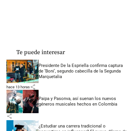
Te puede interesar
Presidente De la Espriella confirma captura
de ‘Boni’, segundo cabecilla de la Segunda
Marquetalia
share
hace 13 horas
Paipa y Pasonva, así suenan los nuevos
géneros musicales hechos en Colombia
share
¿Estudiar una carrera tradicional o