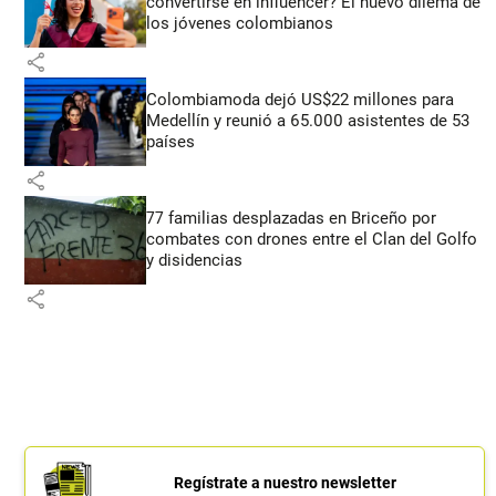
convertirse en influencer? El nuevo dilema de
los jóvenes colombianos
share
Colombiamoda dejó US$22 millones para
Medellín y reunió a 65.000 asistentes de 53
países
share
77 familias desplazadas en Briceño por
combates con drones entre el Clan del Golfo
y disidencias
share
Regístrate a nuestro newsletter