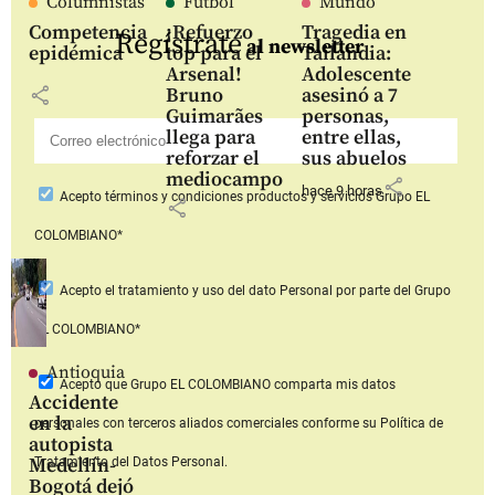
Columnistas
Fútbol
Mundo
Competencia
¡Refuerzo
Tragedia en
Regístrate
al newsletter
epidémica
top para el
Tailandia:
Arsenal!
Adolescente
share
Bruno
asesinó a 7
Guimarães
personas,
llega para
entre ellas,
reforzar el
sus abuelos
mediocampo
share
hace 9 horas
Acepto
términos y condiciones productos y servicios
Grupo EL
share
COLOMBIANO*
Acepto
el tratamiento y uso del dato Personal
por parte del Grupo
EL COLOMBIANO*
Antioquia
Acepto que Grupo EL COLOMBIANO
comparta mis datos
Accidente
en la
personales con terceros aliados comerciales
conforme su Política de
autopista
Medellín-
Tratamiento del Datos Personal.
Bogotá dejó