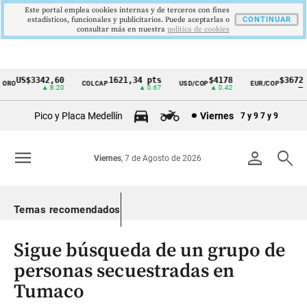
Este portal emplea cookies internas y de terceros con fines
estadísticos, funcionales y publicitarios. Puede aceptarlas o
CONTINUAR
consultar más en nuestra
politica de cookies
US$3342,60
1621,34 pts
$4178
$3672
ORO
COLCAP
USD/COP
EUR/COP
Cintillo
▲ 8.20
▲ 0.67
▲ 0.42
—
de
Pico y Placa Medellín
Viernes
7 y 9
7 y 9
indicadores
económicos
menu
person
search
Viernes
, 7 de Agosto de 2026
Colombia
Temas recomendados
Sigue búsqueda de un grupo de
personas secuestradas en
Tumaco