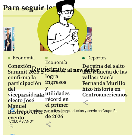
Para seguir leyendo
Economía
Deportes
Economía
Conexión
De reina del salto
Regístrate
al newsletter
Mineros
Summit 2026
alto a dueña de las
logra
confirma la
vallas: María
ingresos
participación
Fernanda Murillo
y
del
hizo historia en
utilidades
vicepresidente
Centroamericanos
récord en
electo José
share
el primer
Manuel
semestre
Restrepo en el
Acepto
términos y condiciones productos y servicios
Grupo EL
de 2026
evento
COLOMBIANO*
share
share