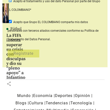
Acepto
el tratamiento y uso del dato Personal
por parte del Grupo
EL COLOMBIANO*
Acepto que Grupo EL COLOMBIANO
comparta mis datos
Fútbol
personales con terceros aliados comerciales
conforme su Política de
La FIFA
intenta
Tratamiento del Datos Personal.
superar
su crisis
con
disculpas
y dio su
“pleno
apoyo” a
Infantino
share
Mundo
Economía
Deportes
Opinión
Blogs
Cultura
Tendencias
Tecnología