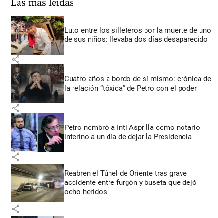
Las más leídas
Luto entre los silleteros por la muerte de uno
de sus niños: llevaba dos días desaparecido
share
Cuatro años a bordo de sí mismo: crónica de
la relación “tóxica” de Petro con el poder
share
Petro nombró a Inti Asprilla como notario
interino a un día de dejar la Presidencia
share
Reabren el Túnel de Oriente tras grave
accidente entre furgón y buseta que dejó
ocho heridos
share