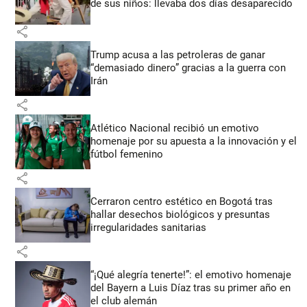
de sus niños: llevaba dos días desaparecido
share
Trump acusa a las petroleras de ganar
“demasiado dinero” gracias a la guerra con
Irán
share
Atlético Nacional recibió un emotivo
homenaje por su apuesta a la innovación y el
fútbol femenino
share
Cerraron centro estético en Bogotá tras
hallar desechos biológicos y presuntas
irregularidades sanitarias
share
“¡Qué alegría tenerte!”: el emotivo homenaje
del Bayern a Luis Díaz tras su primer año en
el club alemán