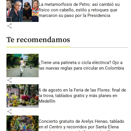
La metamorfosis de Petro: así cambió su
físico con cabello, estilo y retoques que
marcaron su paso por la Presidencia
share
Te recomendamos
¿Tiene una patineta o cicla eléctrica? Ojo a
las nuevas reglas para circular en Colombia
share
6 de agosto en la Feria de las Flores: final de
la trova, tablados gratis y más planes en
Medellín
share
Concierto gratuito de Arelys Henao, tablado
en el Centro y recorridos por Santa Elena