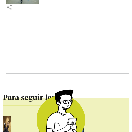
share
Para seguir leyendo