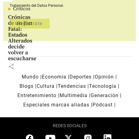
Tratamiento del Datos Personal.
Críticos
Crónicas
de un Fan
Fatal:
Estados
Alterados
decide
volver a
escucharse
share
Mundo
Economía
Deportes
Opinión
Blogs
Cultura
Tendencias
Tecnología
Entretenimiento
Multimedia
Generación
Especiales marcas aliadas
Pódcast
REDES SOCIALES