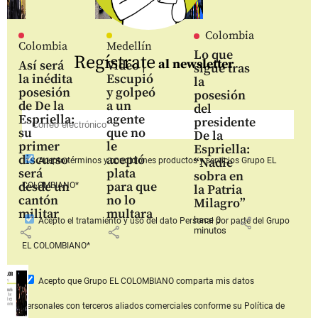
Colombia
Colombia
Medellín
Lo que
Regístrate
al newsletter
Así será
Video |
sigue tras
la inédita
Escupió
la
posesión
y golpeó
posesión
de De la
a un
del
Espriella:
agente
presidente
su
que no
De la
primer
le
Espriella:
discurso
aceptó
“Nadie
Acepto
términos y condiciones productos y servicios
Grupo EL
será
plata
sobra en
desde un
para que
COLOMBIANO*
la Patria
cantón
no lo
Milagro”
militar
multara
hace 0
share
Acepto
el tratamiento y uso del dato Personal
por parte del Grupo
share
share
minutos
EL COLOMBIANO*
Acepto que Grupo EL COLOMBIANO
comparta mis datos
personales con terceros aliados comerciales
conforme su Política de