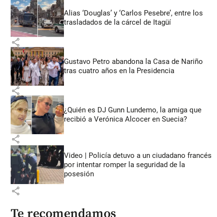
Alias ‘Douglas’ y ‘Carlos Pesebre’, entre los
trasladados de la cárcel de Itagüí
share
Gustavo Petro abandona la Casa de Nariño
tras cuatro años en la Presidencia
share
¿Quién es DJ Gunn Lundemo, la amiga que
recibió a Verónica Alcocer en Suecia?
share
Video | Policía detuvo a un ciudadano francés
por intentar romper la seguridad de la
posesión
share
Te recomendamos